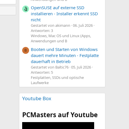
OpenSUSE auf externe SSD
installieren - Installer erkennt SSD
nicht
Gestartet von akimann
06. Juli 2026
Antworten: 3
Windows, Mac OS und Linux (Apps,
Anwendungen und B
Booten und Starten von Windows
B
dauert mehre Minuten - Festplatte
dauerhaft in Betrieb
Gestartet von Baltic76
05. Juli 2026
Antworten: 5
Festplatten, SSDs und optische
Laufwerke
Youtube Box
PCMasters auf Youtube