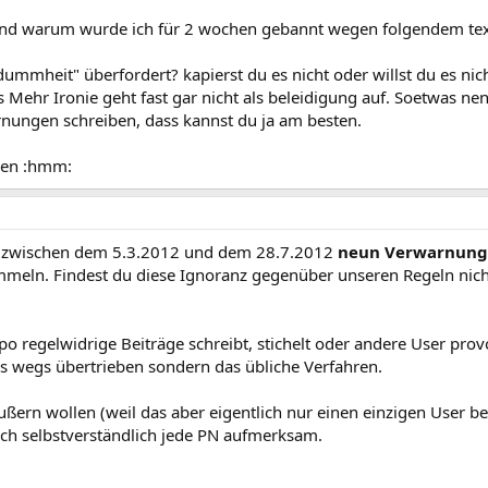
 und warum wurde ich für 2 wochen gebannt wegen folgendem te
dummheit" überfordert? kapierst du es nicht oder willst du es nic
 Mehr Ironie geht fast gar nicht als beleidigung auf. Soetwas ne
rnungen schreiben, dass kannst du ja am besten.
eben :hmm:
ft zwischen dem 5.3.2012 und dem 28.7.2012
neun Verwarnun
meln. Findest du diese Ignoranz gegenüber unseren Regeln nich
 regelwidrige Beiträge schreibt, stichelt oder andere User prov
s wegs übertrieben sondern das übliche Verfahren.
ßern wollen (weil das aber eigentlich nur einen einzigen User bet
 ich selbstverständlich jede PN aufmerksam.