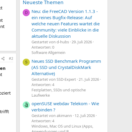
Neueste Themen
xt
Neu: die FreeCAD Version 1.1.3 -
D
ein reines Bugfix-Release: Auf
ht
welche neuen Features wartet die
nnt
Community: viele Einblicke in die
aktuelle Diskussion
Gestartet von d-hubs
29. Juli 2026
Antworten: 0
Software Allgemein
#2
Neues SSD Benchmark Programm
S
(AS SSD und CrystalDiskMark
gen
Alternative)
t
Gestartet von SSD-Expert
21. Juli 2026
Antworten: 4
Festplatten, SSDs und optische
oziert
Laufwerke
openSUSE webdav Telekom - Wie
verbinden ?
rifft
Gestartet von akimann
12. Juli 2026
Antworten: 4
Windows, Mac OS und Linux (Apps,
Anwendungen und B