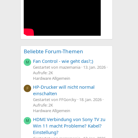
Beliebte Forum-Themen
Fan Control - wie geht das?;)
M
Gestartet von mazemania
13. Jan. 2026
Aufrufe: 2K
Hardware Allgemein
HP-Drucker will nicht normal
F
einschalten
Gestartet von FFGorcky
18. Jan. 2026
Aufrufe: 2K
Hardware Allgemein
HDMI Verbindung von Sony TV zu
M
Win 11 macht Probleme? Kabel?
Einstellung?