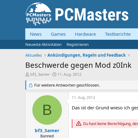
News
Games
Hardware
Testberichte
Neueste Aktivitäten
Registrieren
Aktuelles
Ankündigungen, Regeln und Feedback
Beschwerde gegen Mod z0Ink
E
E
bf3_3amer
11. Aug. 2012
r
r
s
Für weitere Antworten geschlossen.
s
t
t
e
e
11. Aug. 2012
l
l
B
l
l
Das ist der Grund wieso ich ge
e
t
r
a
m
Du hast keine Berechtigung, den
bf3_3amer
Banned