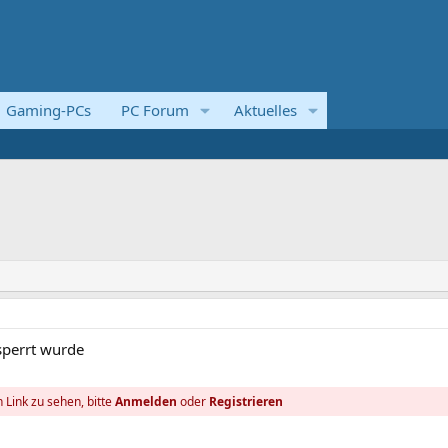
Gaming-PCs
PC Forum
Aktuelles
sperrt wurde
 Link zu sehen, bitte
Anmelden
oder
Registrieren