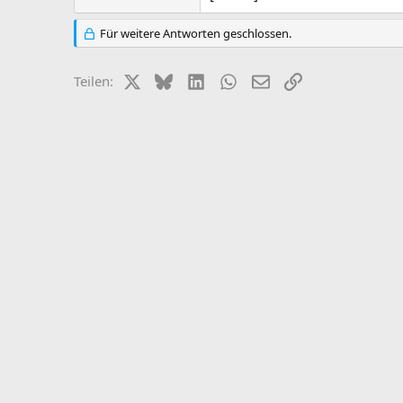
Für weitere Antworten geschlossen.
X (Twitter)
Bluesky
LinkedIn
WhatsApp
E-Mail
Link
Teilen: