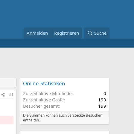
Anmelden
Registrieren
Suche
Online-Statistiken
Zurzeit aktive Mitglieder
0
#1
Zurzeit aktive Gäste
199
Besucher gesamt
199
Die Summen können auch versteckte Besucher
enthalten.