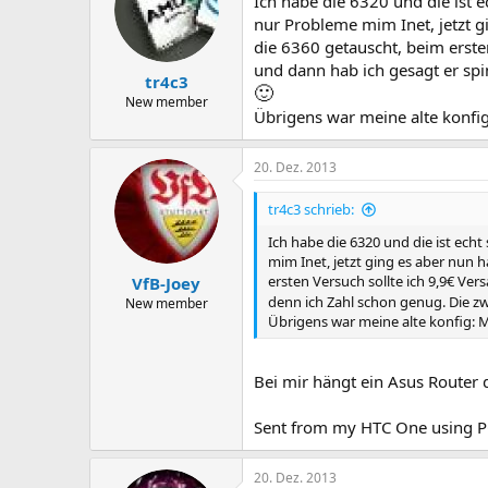
Ich habe die 6320 und die ist 
nur Probleme mim Inet, jetzt gi
die 6360 getauscht, beim erste
und dann hab ich gesagt er spi
tr4c3
🙂
New member
Übrigens war meine alte konfi
20. Dez. 2013
tr4c3 schrieb:
Ich habe die 6320 und die ist ech
mim Inet, jetzt ging es aber nun h
ersten Versuch sollte ich 9,9€ Ve
VfB-Joey
denn ich Zahl schon genug. Die z
New member
Übrigens war meine alte konfig: 
Bei mir hängt ein Asus Router 
Sent from my HTC One using P
20. Dez. 2013