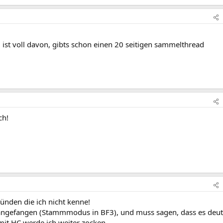
ist voll davon, gibts schon einen 20 seitigen sammelthread
ch!
ünden die ich nicht kenne!
ngefangen (Stammmodus in BF3), und muss sagen, dass es deut
it HC werde ich weiter zocken.