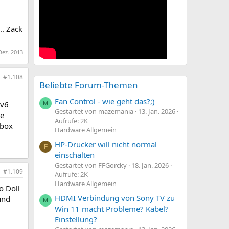
... Zack
Dez. 2013
#1.108
Beliebte Forum-Themen
Fan Control - wie geht das?;)
pv6
M
Gestartet von mazemania
13. Jan. 2026
me
Aufrufe: 2K
zbox
Hardware Allgemein
HP-Drucker will nicht normal
F
einschalten
Gestartet von FFGorcky
18. Jan. 2026
#1.109
Aufrufe: 2K
Hardware Allgemein
o Doll
HDMI Verbindung von Sony TV zu
und
M
Win 11 macht Probleme? Kabel?
Einstellung?