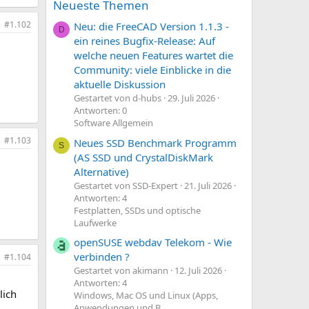
Neueste Themen
#1.102
Neu: die FreeCAD Version 1.1.3 -
D
ein reines Bugfix-Release: Auf
welche neuen Features wartet die
Community: viele Einblicke in die
aktuelle Diskussion
Gestartet von d-hubs
29. Juli 2026
Antworten: 0
Software Allgemein
#1.103
Neues SSD Benchmark Programm
S
(AS SSD und CrystalDiskMark
Alternative)
Gestartet von SSD-Expert
21. Juli 2026
Antworten: 4
Festplatten, SSDs und optische
Laufwerke
openSUSE webdav Telekom - Wie
verbinden ?
#1.104
Gestartet von akimann
12. Juli 2026
Antworten: 4
lich
Windows, Mac OS und Linux (Apps,
Anwendungen und B