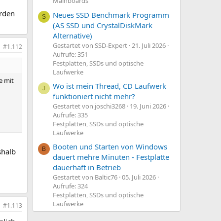
Mainboards
orden
Neues SSD Benchmark Programm
S
(AS SSD und CrystalDiskMark
Alternative)
Gestartet von SSD-Expert
21. Juli 2026
#1.112
Aufrufe: 351
Festplatten, SSDs und optische
Laufwerke
e mit
Wo ist mein Thread, CD Laufwerk
J
funktioniert nicht mehr?
Gestartet von joschi3268
19. Juni 2026
Aufrufe: 335
Festplatten, SSDs und optische
Laufwerke
Booten und Starten von Windows
B
shalb
dauert mehre Minuten - Festplatte
dauerhaft in Betrieb
Gestartet von Baltic76
05. Juli 2026
Aufrufe: 324
Festplatten, SSDs und optische
Laufwerke
#1.113