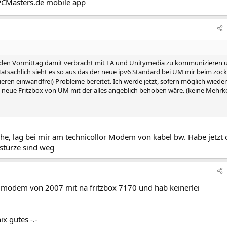
PCMasters.de mobile app
e den Vormittag damit verbracht mit EA und Unitymedia zu kommunizieren 
atsächlich sieht es so aus das der neue ipv6 Standard bei UM mir beim zoc
nieren einwandfrei) Probleme bereitet. Ich werde jetzt, sofern möglich wieder
ne neue Fritzbox von UM mit der alles angeblich behoben wäre. (keine Mehr
e, lag bei mir am technicollor Modem von kabel bw. Habe jetzt 
bstürze sind weg
lmodem von 2007 mit na fritzbox 7170 und hab keinerlei
ix gutes -.-