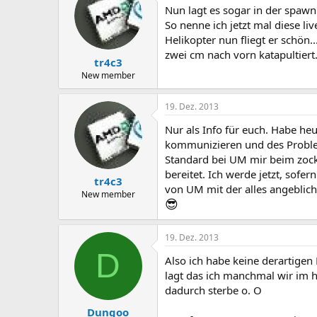
Nun lagt es sogar in der spaw
So nenne ich jetzt mal diese liv
Helikopter nun fliegt er schön....
zwei cm nach vorn katapultiert..
tr4c3
New member
19. Dez. 2013
Nur als Info für euch. Habe he
kommunizieren und des Problem
Standard bei UM mir beim zocke
bereitet. Ich werde jetzt, sofe
tr4c3
von UM mit der alles angeblic
New member
😎
19. Dez. 2013
D
Also ich habe keine derartigen
lagt das ich manchmal wir im 
dadurch sterbe o. O
Dungoo