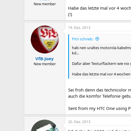
New member
Habe das letzte mal vor 4 woch
(!)
19. Dez. 2013
Pitri schrieb:
hab nen uraltes motorola kabelm
kd...
VfB-Joey
Dafür aber Texturflackern wie nix g
New member
Habe das letzte mal vor 4 wochen 
Sei froh denn das technicolor
auch die komfor Telefonie gebu
Sent from my HTC One using P
20. Dez. 2013