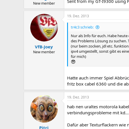
Sent from my GT-I9300 using 
New member
19. Dez. 2013
tr4c3 schrieb:
Nur als Info für euch. Habe heut
des Problems Lösung zu suchen. T
(nur beim zocken, jdl etc. funktio
VfB-Joey
ipv4 umgestellt, sonst gibt es ei
New member
für mich)
😎
Hatte auch immer Spiel Abbrüch
fritz box cabel 6360 und die a
19. Dez. 2013
hab nen uraltes motorola kabe
verbindungsprobleme mit kd...
Dafür aber Texturflackern wie n
Pitri