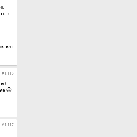
ll.
b ich
 schon
#1.116
ert
😀
hte
#1.117