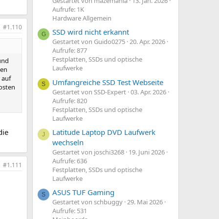
Gestartet von mazemania
13. Jan. 2026
Aufrufe: 1K
Hardware Allgemein
#1.110
SSD wird nicht erkannt
G
Gestartet von Guido0275
20. Apr. 2026
Aufrufe: 877
Festplatten, SSDs und optische
und
Laufwerke
ken
 auf
Umfangreiche SSD Test Webseite
S
kosten
Gestartet von SSD-Expert
03. Apr. 2026
Aufrufe: 820
Festplatten, SSDs und optische
Laufwerke
die
Latitude Laptop DVD Laufwerk
J
wechseln
Gestartet von joschi3268
19. Juni 2026
Aufrufe: 636
#1.111
Festplatten, SSDs und optische
Laufwerke
ASUS TUF Gaming
S
Gestartet von schbuggy
29. Mai 2026
Aufrufe: 531