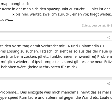
n map :banghead:
e Karte in der man sich den spawnpunkt aussucht.......hier ist der
...........x bis hier, wartet, zwei cm zurück , einen vor, fliegt weiter.
.usw....
Zuletzt bearbeitet:
19. 
ute den Vormittag damit verbracht mit EA und Unitymedia zu
s Lösung zu suchen. Tatsächlich sieht es so aus das der neue i
n (nur beim zocken, jdl etc. funktionieren einwandfrei) Proble
rn möglich wieder auf ipv4 umgestellt, sonst gibt es eine neue Frit
h behoben wäre. (keine Mehrkosten für mich)
 Probleme... Das einzigste was mich manchmal nervt das es mal s
hyperspeed Rum laufe und aufeinmal gegen die Wand etc. Laufe 