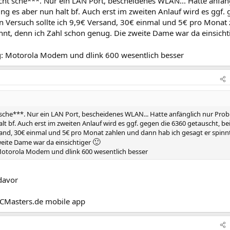
echt sche***. Nur ein LAN Port, bescheidenes WLAN... Hatte anfän
ng es aber nun halt bf. Auch erst im zweiten Anlauf wird es ggf.
n Versuch sollte ich 9,9€ Versand, 30€ einmal und 5€ pro Monat
nnt, denn ich Zahl schon genug. Die zweite Dame war da einsicht
g: Motorola Modem und dlink 600 wesentlich besser
t sche***. Nur ein LAN Port, bescheidenes WLAN... Hatte anfänglich nur Pro
alt bf. Auch erst im zweiten Anlauf wird es ggf. gegen die 6360 getauscht, b
rsand, 30€ einmal und 5€ pro Monat zahlen und dann hab ich gesagt er spinnt
🙂
weite Dame war da einsichtiger
Motorola Modem und dlink 600 wesentlich besser
davor
CMasters.de mobile app