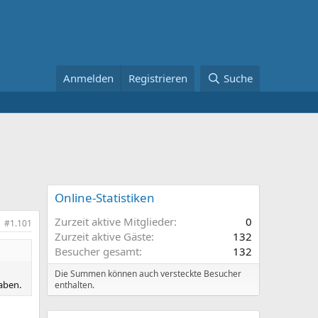
Anmelden
Registrieren
Suche
Online-Statistiken
Zurzeit aktive Mitglieder
0
#1.101
Zurzeit aktive Gäste
132
Besucher gesamt
132
Die Summen können auch versteckte Besucher
aben.
enthalten.