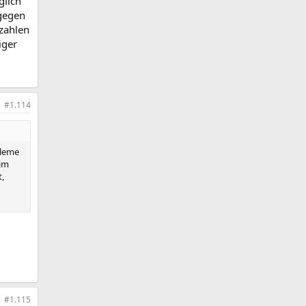
glich
 gegen
 zahlen
iger
#1.114
bleme
eim
,
#1.115