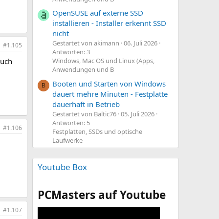
OpenSUSE auf externe SSD
installieren - Installer erkennt SSD
nicht
Gestartet von akimann
06. Juli 2026
#1.105
Antworten: 3
auch
Windows, Mac OS und Linux (Apps,
Anwendungen und B
Booten und Starten von Windows
B
dauert mehre Minuten - Festplatte
dauerhaft in Betrieb
Gestartet von Baltic76
05. Juli 2026
Antworten: 5
#1.106
Festplatten, SSDs und optische
Laufwerke
Youtube Box
PCMasters auf Youtube
#1.107