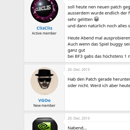
soll heute nen neuen patch gege
ausserdem wurde endlich der f
😀
sehr gelitten
und dann natürlich noch alles 
ClisClis
Active member
Heute Abend mal ausprobieren
Auch wenn das Spiel buggy sein
ganz gut
bei BF3 gabs das höchstens 1 
20. Dez. 2013
Hab den Patch gerade herunter
oder nicht. Werd ich aber heut
VGOo
New member
20. Dez. 2013
Nabend...