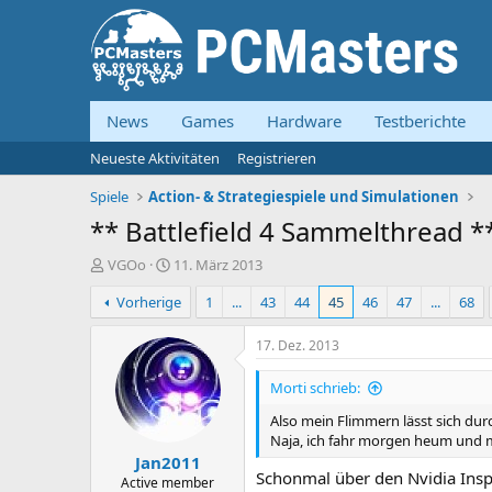
News
Games
Hardware
Testberichte
Neueste Aktivitäten
Registrieren
Spiele
Action- & Strategiespiele und Simulationen
** Battlefield 4 Sammelthread *
E
E
VGOo
11. März 2013
r
r
Vorherige
1
...
43
44
45
46
47
...
68
s
s
t
t
e
e
17. Dez. 2013
l
l
l
l
Morti schrieb:
e
t
Also mein Flimmern lässt sich dur
r
a
Naja, ich fahr morgen heum und m
m
Jan2011
Schonmal über den Nvidia Inspec
Active member