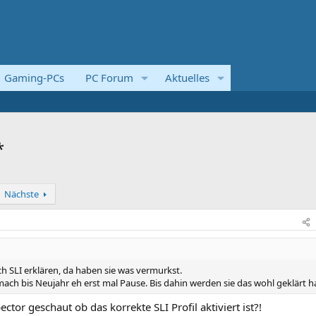
Gaming-PCs
PC Forum
Aktuelles
*
Nächste
ch SLI erklären, da haben sie was vermurkst.
ach bis Neujahr eh erst mal Pause. Bis dahin werden sie das wohl geklärt h
tor geschaut ob das korrekte SLI Profil aktiviert ist?!