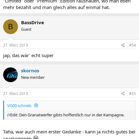
"Limited" oder "Premium" Edition raushauen, wo man eben
mehr bezahlt und man gleich alles auf einmal hat.
BassDrive
B
Guest
27. März 2013
#54
jap, das wär' echt super
skornos
New member
27. März 2013
#55
VG00 schrieb:
//Edit: Den Granatwerfer gibts hoffentlich nur in der Kampagne.
Taha, war auch mein erster Gedanke - kann ja nichts gutes bei
😀
rauskommen