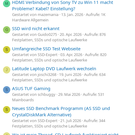
HDMI Verbindung von Sony TV zu Win 11 macht
M
Probleme? Kabel? Einstellung?
Gestartet von mazemania
13. Jan. 2026
Aufrufe: 1K
Hardware Allgemein
SSD wird nicht erkannt
G
Gestartet von Guido0275
20. Apr. 2026
Aufrufe: 876
Festplatten, SSDs und optische Laufwerke
Umfangreiche SSD Test Webseite
S
Gestartet von SSD-Expert
03. Apr. 2026
Aufrufe: 820
Festplatten, SSDs und optische Laufwerke
Latitude Laptop DVD Laufwerk wechseln
J
Gestartet von joschi3268
19. Juni 2026
Aufrufe: 634
Festplatten, SSDs und optische Laufwerke
ASUS TUF Gaming
S
Gestartet von schbuggy
29. Mai 2026
Aufrufe: 531
Mainboards
Neues SSD Benchmark Programm (AS SSD und
S
CrystalDiskMark Alternative)
Gestartet von SSD-Expert
21. Juli 2026
Aufrufe: 344
Festplatten, SSDs und optische Laufwerke
Wo ist mein Thread, CD Laufwerk funktioniert nicht