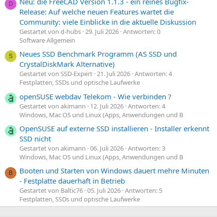
Neu: die FreeCAD Version 1.1.3 - ein reines Bugfix-
D
Release: Auf welche neuen Features wartet die
Community: viele Einblicke in die aktuelle Diskussion
Gestartet von d-hubs
29. Juli 2026
Antworten: 0
Software Allgemein
Neues SSD Benchmark Programm (AS SSD und
S
CrystalDiskMark Alternative)
Gestartet von SSD-Expert
21. Juli 2026
Antworten: 4
Festplatten, SSDs und optische Laufwerke
openSUSE webdav Telekom - Wie verbinden ?
Gestartet von akimann
12. Juli 2026
Antworten: 4
Windows, Mac OS und Linux (Apps, Anwendungen und B
OpenSUSE auf externe SSD installieren - Installer erkennt
SSD nicht
Gestartet von akimann
06. Juli 2026
Antworten: 3
Windows, Mac OS und Linux (Apps, Anwendungen und B
Booten und Starten von Windows dauert mehre Minuten
B
- Festplatte dauerhaft in Betrieb
Gestartet von Baltic76
05. Juli 2026
Antworten: 5
Festplatten, SSDs und optische Laufwerke