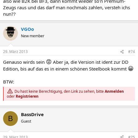
also wie B2K bei BF3, dann kommt wieder so'n Premium-
Zeugs raus und das darf man nochmals zahlen, versteh ichs
nun??
VGOo
New member
29. März 2013
#74
😡
Genauso wirds sein
Aber ja, die Version ist ident zur DD
😀
Edition, bis auf das es in einem schönen Steelbook kommt
BTW:
Du hast keine Berechtigung, den Link zu sehen, bitte
Anmelden
oder
Registrieren
BassDrive
B
Guest
29. März 2013
#75