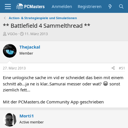
Anmelden
Registrieren
Action- & Strategiespiele und Simulationen
** Battlefield 4 Sammelthread **
E
E
VGOo
11. März 2013
r
r
s
s
TheJackal
t
t
Member
e
e
l
l
l
l
27. März 2013
#51
e
t
r
a
Eine unlogische sache im vid er schneidet das bein mit einem
m
😀
schnitt ab...ja ne is klar..Samurai messer oder wat?
sonst
ziemlich fett...
Mit der PCMasters.de Community App geschrieben
Morti1
Active member