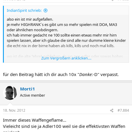
IndianSpirit schrieb:
also ein ist mir aufgefallen.
je mehr HIGHRANK´s es gibt um so mehr spielen mit DOA, MA3
oder ähnlichen noobdingern.
ich hab immer gedacht ne 100 sollte einen etwas mehr mir hirn
spielen lassen, aber ich glaube die sind alle nur dumme kleine kinder
die echt nix in der birne haben als kills, kills und noch mal kills.
wo ist die alte "ehre" geblieben, da wo nen adler oder sowas hohes
Zum Vergrößern anklicken....
noch was bedeutet hat.
schade um die alte zeit, echt!
für den Beitrag hätt ich dir auch 10x "
Danke
:-D" verpasst.
Morti1
Active member
18. Nov. 2012
#7.884
Immer dieses Waffengeflame...
Vieleicht sind sie ja Adler100 weil sie die effektivsten Waffen