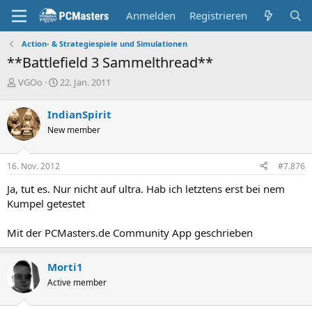
Anmelden
Registrieren
Action- & Strategiespiele und Simulationen
**Battlefield 3 Sammelthread**
E
E
VGOo
22. Jan. 2011
r
r
s
s
IndianSpirit
t
t
New member
e
e
l
l
l
l
16. Nov. 2012
#7.876
e
t
r
a
Ja, tut es. Nur nicht auf ultra. Hab ich letztens erst bei nem
m
Kumpel getestet
Mit der PCMasters.de Community App geschrieben
Morti1
Active member