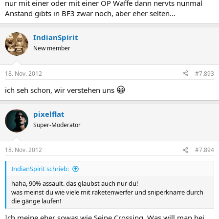
nur mit einer oder mit einer OP Waffe dann nervts nunmal
Anstand gibts in BF3 zwar noch, aber eher selten...
IndianSpirit
New member
18. Nov. 2012
#7.893
😀
ich seh schon, wir verstehen uns
pixelflat
Super-Moderator
18. Nov. 2012
#7.894
IndianSpirit schrieb:
haha, 90% assault. das glaubst auch nur du!
was meinst du wie viele mit raketenwerfer und sniperknarre durch
die gänge laufen!
Ich meine eher sowas wie Seine Crossing. Was will man bei