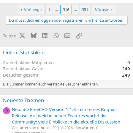
Vorherige
1
...
316
...
351
Nächste
Du musst dich einloggen oder registrieren, um hier zu antworten.
X (Twitter)
Bluesky
LinkedIn
WhatsApp
E-Mail
Link
Teilen:
Online-Statistiken
Zurzeit aktive Mitglieder
0
Zurzeit aktive Gäste
249
Besucher gesamt
249
Die Summen können auch versteckte Besucher enthalten.
Neueste Themen
Neu: die FreeCAD Version 1.1.3 - ein reines Bugfix-
D
Release: Auf welche neuen Features wartet die
Community: viele Einblicke in die aktuelle Diskussion
Gestartet von d-hubs
29. Juli 2026
Antworten: 0
Software Allgemein