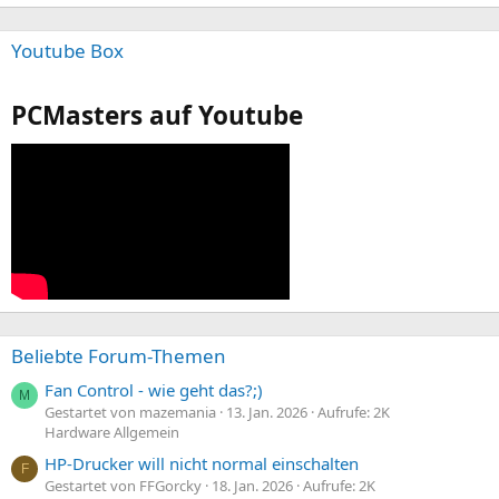
Youtube Box
PCMasters auf Youtube
Beliebte Forum-Themen
Fan Control - wie geht das?;)
M
Gestartet von mazemania
13. Jan. 2026
Aufrufe: 2K
Hardware Allgemein
HP-Drucker will nicht normal einschalten
F
Gestartet von FFGorcky
18. Jan. 2026
Aufrufe: 2K