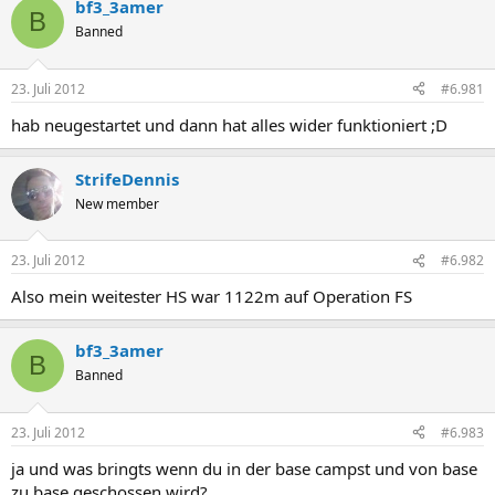
bf3_3amer
B
Banned
23. Juli 2012
#6.981
hab neugestartet und dann hat alles wider funktioniert ;D
StrifeDennis
New member
23. Juli 2012
#6.982
Also mein weitester HS war 1122m auf Operation FS
bf3_3amer
B
Banned
23. Juli 2012
#6.983
ja und was bringts wenn du in der base campst und von base
zu base geschossen wird?