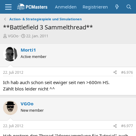
Anmelden
Registrieren
Action- & Strategiespiele und Simulationen
**Battlefield 3 Sammelthread**
E
E
VGOo
22. Jan. 2011
r
r
s
s
Morti1
t
t
Active member
e
e
l
l
l
l
22. Juli 2012
#6.976
e
t
r
a
Ich hab auch schon seit ewiger seit nen >600m HS.
m
Zählt blos leider nicht ^^
VGOo
New member
22. Juli 2012
#6.977
Hab gestern den Thread "Ideensammlung für Tutorial" auch