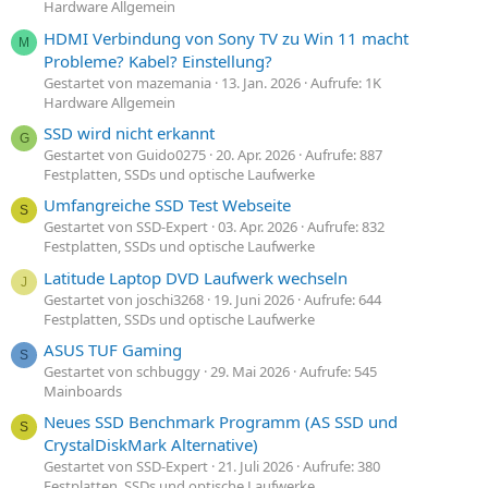
Hardware Allgemein
HDMI Verbindung von Sony TV zu Win 11 macht
M
Probleme? Kabel? Einstellung?
Gestartet von mazemania
13. Jan. 2026
Aufrufe: 1K
Hardware Allgemein
SSD wird nicht erkannt
G
Gestartet von Guido0275
20. Apr. 2026
Aufrufe: 887
Festplatten, SSDs und optische Laufwerke
Umfangreiche SSD Test Webseite
S
Gestartet von SSD-Expert
03. Apr. 2026
Aufrufe: 832
Festplatten, SSDs und optische Laufwerke
Latitude Laptop DVD Laufwerk wechseln
J
Gestartet von joschi3268
19. Juni 2026
Aufrufe: 644
Festplatten, SSDs und optische Laufwerke
ASUS TUF Gaming
S
Gestartet von schbuggy
29. Mai 2026
Aufrufe: 545
Mainboards
Neues SSD Benchmark Programm (AS SSD und
S
CrystalDiskMark Alternative)
Gestartet von SSD-Expert
21. Juli 2026
Aufrufe: 380
Festplatten, SSDs und optische Laufwerke