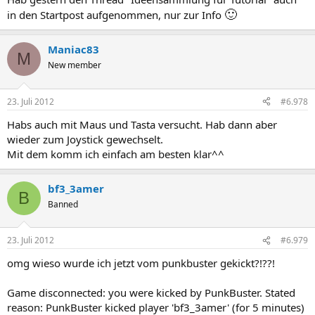
🙂
in den Startpost aufgenommen, nur zur Info
Maniac83
M
New member
23. Juli 2012
#6.978
Habs auch mit Maus und Tasta versucht. Hab dann aber
wieder zum Joystick gewechselt.
Mit dem komm ich einfach am besten klar^^
bf3_3amer
B
Banned
23. Juli 2012
#6.979
omg wieso wurde ich jetzt vom punkbuster gekickt?!??!
Game disconnected: you were kicked by PunkBuster. Stated
reason: PunkBuster kicked player 'bf3_3amer' (for 5 minutes)