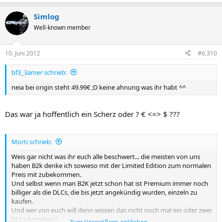
Simlog
Well-known member
10. Juni 2012
#6.310
bf3_3amer schrieb:
neia bei origin steht 49.99€ ;D keine ahnung was ihr habt ^^
Das war ja hoffentlich ein Scherz oder ? € <=> $ ???
Morti schrieb:
Weis gar nicht was ihr euch alle beschwert... die meisten von uns
haben B2k denke ich sowieso mit der Limited Edition zum normalen
Preis mit zubekommen.
Und selbst wenn man B2K jetzt schon hat ist Premium immer noch
billiger als die DLCs, die bis jetzt angekündig wurden, einzeln zu
kaufen.
Und wer von euch will denn wissen das nicht noch mal ein oder zwei
DLCs kommen?
Zum Vergrößern anklicken....