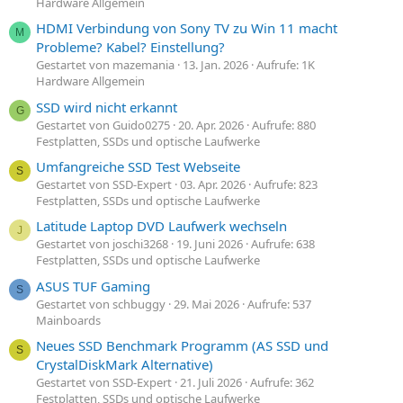
Hardware Allgemein
HDMI Verbindung von Sony TV zu Win 11 macht
M
Probleme? Kabel? Einstellung?
Gestartet von mazemania
13. Jan. 2026
Aufrufe: 1K
Hardware Allgemein
SSD wird nicht erkannt
G
Gestartet von Guido0275
20. Apr. 2026
Aufrufe: 880
Festplatten, SSDs und optische Laufwerke
Umfangreiche SSD Test Webseite
S
Gestartet von SSD-Expert
03. Apr. 2026
Aufrufe: 823
Festplatten, SSDs und optische Laufwerke
Latitude Laptop DVD Laufwerk wechseln
J
Gestartet von joschi3268
19. Juni 2026
Aufrufe: 638
Festplatten, SSDs und optische Laufwerke
ASUS TUF Gaming
S
Gestartet von schbuggy
29. Mai 2026
Aufrufe: 537
Mainboards
Neues SSD Benchmark Programm (AS SSD und
S
CrystalDiskMark Alternative)
Gestartet von SSD-Expert
21. Juli 2026
Aufrufe: 362
Festplatten, SSDs und optische Laufwerke