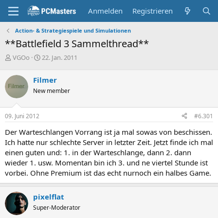
Anmelden
Registrieren
Action- & Strategiespiele und Simulationen
**Battlefield 3 Sammelthread**
E
E
VGOo
22. Jan. 2011
r
r
s
s
Filmer
t
t
New member
e
e
l
l
l
l
09. Juni 2012
#6.301
e
t
r
a
Der Warteschlangen Vorrang ist ja mal sowas von beschissen.
m
Ich hatte nur schlechte Server in letzter Zeit. Jetzt finde ich mal
einen guten und: 1. in der Warteschlange, dann 2. dann
wieder 1. usw. Momentan bin ich 3. und ne viertel Stunde ist
vorbei. Ohne Premium ist das echt nurnoch ein halbes Game.
pixelflat
Super-Moderator