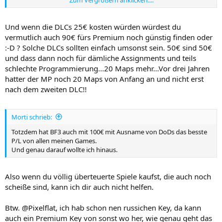
Und wenn ich mir anguck, dass ich für MW3 60€ (ohne DLCs)
hingelegt hab, dann im ICE in 6 Stunden auf meinem !Arbeitslaptop!
durchgezockt hab, dann den Multiplayer angemacht, festgestellt
Und wenn die DLCs 25€ kosten würden würdest du
wie beschissen das Game ist und seitdem nicht wieder angefasst
vermutlich auch 90€ fürs Premium noch günstig finden oder
habe - dann sind 100€ für BF3 gar nicht mehr viel, denn hier hatte
:-D ? Solche DLCs sollten einfach umsonst sein. 50€ sind 50€
ich schon knappe 200 Spielstunden und da werden noch viele mehr
und dass dann noch für dämliche Assignments und teils
kommen.
schlechte Programmierung...20 Maps mehr...Vor drei Jahren
hatter der MP noch 20 Maps von Anfang an und nicht erst
nach dem zweiten DLC!!
Morti schrieb:
Totzdem hat BF3 auch mit 100€ mit Ausname von DoDs das besste
P/L von allen meinen Games.
Und genau darauf wollte ich hinaus.
Also wenn du völlig überteuerte Spiele kaufst, die auch noch
scheiße sind, kann ich dir auch nicht helfen.
Btw. @Pixelflat, ich hab schon nen russichen Key, da kann
auch ein Premium Key von sonst wo her, wie genau geht das