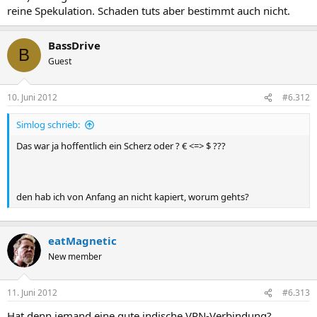
reine Spekulation. Schaden tuts aber bestimmt auch nicht.
BassDrive
B
Guest
10. Juni 2012
#6.312
Simlog schrieb:
Das war ja hoffentlich ein Scherz oder ? € <=> $ ???
den hab ich von Anfang an nicht kapiert, worum gehts?
eatMagnetic
New member
11. Juni 2012
#6.313
Hat denn jemand eine gute indische VPN-Verbindung?