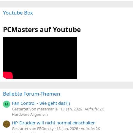
Youtube Box
PCMasters auf Youtube
Beliebte Forum-Themen
Fan Control - wie geht das?;)
M
Gestartet von mazemania
13. Jan. 2026
Aufrufe: 2K
Hardware Allgemein
HP-Drucker will nicht normal einschalten
F
Gestartet von FFGorcky
18. Jan. 2026
Aufrufe: 2K