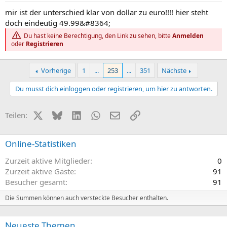
mir ist der unterschied klar von dollar zu euro!!!! hier steht
doch eindeutig 49.99&#8364;
Du hast keine Berechtigung, den Link zu sehen, bitte
Anmelden
oder
Registrieren
Vorherige
1
...
253
...
351
Nächste
Du musst dich einloggen oder registrieren, um hier zu antworten.
X (Twitter)
Bluesky
LinkedIn
WhatsApp
E-Mail
Link
Teilen:
Online-Statistiken
Zurzeit aktive Mitglieder
0
Zurzeit aktive Gäste
91
Besucher gesamt
91
Die Summen können auch versteckte Besucher enthalten.
Neueste Themen