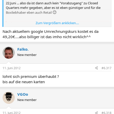
22.Juni ... also da ist dann auch kein "Vorabzugang" zu Closed
Quarters mehr gegeben, aber es ist eben günstiger und für die
😉
Boxliebhaber eben auch Retail
Zum Vergrößern anklicken....
Du hast keine Berechtigung, den Link zu sehen, bitte
Anmelden
oder
Registrieren
Nach aktuellem google Umrechnungskurs kostet es da
49,20€....also billiger ist das imho nicht wirklich^^
Falko.
New member
11. Juni 2012
#6.317
lohnt sich premium überhaubt ?
bis auf die neuen karten
VGOo
New member
11. Juni 2012
#6.318