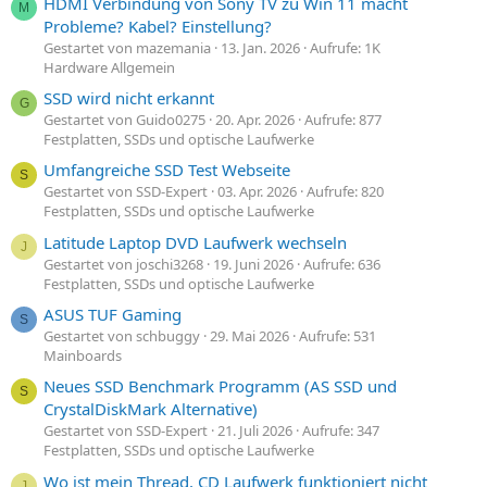
HDMI Verbindung von Sony TV zu Win 11 macht
M
Probleme? Kabel? Einstellung?
Gestartet von mazemania
13. Jan. 2026
Aufrufe: 1K
Hardware Allgemein
SSD wird nicht erkannt
G
Gestartet von Guido0275
20. Apr. 2026
Aufrufe: 877
Festplatten, SSDs und optische Laufwerke
Umfangreiche SSD Test Webseite
S
Gestartet von SSD-Expert
03. Apr. 2026
Aufrufe: 820
Festplatten, SSDs und optische Laufwerke
Latitude Laptop DVD Laufwerk wechseln
J
Gestartet von joschi3268
19. Juni 2026
Aufrufe: 636
Festplatten, SSDs und optische Laufwerke
ASUS TUF Gaming
S
Gestartet von schbuggy
29. Mai 2026
Aufrufe: 531
Mainboards
Neues SSD Benchmark Programm (AS SSD und
S
CrystalDiskMark Alternative)
Gestartet von SSD-Expert
21. Juli 2026
Aufrufe: 347
Festplatten, SSDs und optische Laufwerke
Wo ist mein Thread, CD Laufwerk funktioniert nicht
J