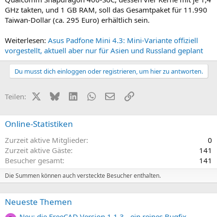
GHz takten, und 1 GB RAM, soll das Gesamtpaket für 11.990
Taiwan-Dollar (ca. 295 Euro) erhältlich sein.
Weiterlesen:
Asus Padfone Mini 4.3: Mini-Variante offiziell
vorgestellt, aktuell aber nur für Asien und Russland geplant
Du musst dich einloggen oder registrieren, um hier zu antworten.
X (Twitter)
Bluesky
LinkedIn
WhatsApp
E-Mail
Link
Teilen:
Online-Statistiken
Zurzeit aktive Mitglieder
0
Zurzeit aktive Gäste
141
Besucher gesamt
141
Die Summen können auch versteckte Besucher enthalten.
Neueste Themen
Neu: die FreeCAD Version 1.1.3 - ein reines Bugfix-