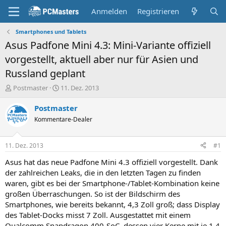
Anmelden
Registrieren
Smartphones und Tablets
Asus Padfone Mini 4.3: Mini-Variante offiziell
vorgestellt, aktuell aber nur für Asien und
Russland geplant
E
E
Postmaster
11. Dez. 2013
r
r
s
s
Postmaster
t
t
Kommentare-Dealer
e
e
l
l
l
l
11. Dez. 2013
#1
e
t
r
a
Asus hat das neue Padfone Mini 4.3 offiziell vorgestellt. Dank
m
der zahlreichen Leaks, die in den letzten Tagen zu finden
waren, gibt es bei der Smartphone-/Tablet-Kombination keine
großen Überraschungen. So ist der Bildschirm des
Smartphones, wie bereits bekannt, 4,3 Zoll groß; dass Display
des Tablet-Docks misst 7 Zoll. Ausgestattet mit einem
Qualcomm Snapdragon 400-SoC, dessen vier Kerne mit je 1,4