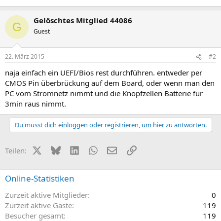
Gelöschtes Mitglied 44086
G
Guest
22. März 2015
#2
naja einfach ein UEFI/Bios rest durchführen. entweder per
CMOS Pin überbrückung auf dem Board, oder wenn man den
PC vom Stromnetz nimmt und die Knopfzellen Batterie für
3min raus nimmt.
Du musst dich einloggen oder registrieren, um hier zu antworten.
X (Twitter)
Bluesky
LinkedIn
WhatsApp
E-Mail
Link
Teilen:
Online-Statistiken
Zurzeit aktive Mitglieder
0
Zurzeit aktive Gäste
119
Besucher gesamt
119