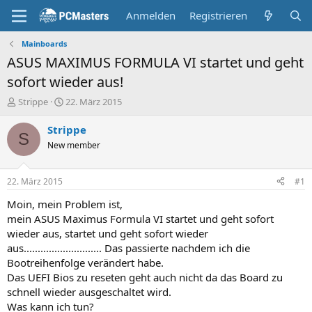
Anmelden
Registrieren
Mainboards
ASUS MAXIMUS FORMULA VI startet und geht
sofort wieder aus!
E
E
Strippe
22. März 2015
r
r
s
s
Strippe
S
t
t
New member
e
e
l
l
l
l
22. März 2015
#1
e
t
r
a
Moin, mein Problem ist,
m
mein ASUS Maximus Formula VI startet und geht sofort
wieder aus, startet und geht sofort wieder
aus............................ Das passierte nachdem ich die
Bootreihenfolge verändert habe.
Das UEFI Bios zu reseten geht auch nicht da das Board zu
schnell wieder ausgeschaltet wird.
Was kann ich tun?