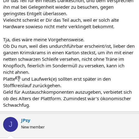
Dir das Teil für ein nettes Dankeschön, und dem Versprechen
ihn mal bei Gelegenheit wieder zu besuchen, gegen
geringstes Entgelt überlassen.
Vieleicht schenkt er Dir das Teil auch, weil er solch alte
Hardware sowieso nicht mehr verklingelt bekommt.
Tja, dies wäre meine Vorgehensweise.
Ob Du nun, weil dies undurchführbar erscheint/ist, lieber den
ganzen Krimskrams in einen Karton steckst, um ihn mit einer
netten schwarzen Schleife versehen, nicht ohne Träne im
Knopfloch, feierlich im Sondermüll zu verseken, kann ich
nicht ahnen.
👎
Platte
und Laufwerk(e) sollten erst später in den
Stoffkreislauf zurückgehen.
Geld für Austauschkomponenten auszugeben, verbietet sich
ob des Alters der Plattform. Zumindest wär's ökonomischer
Schwachfug.
JPsy
J
New member