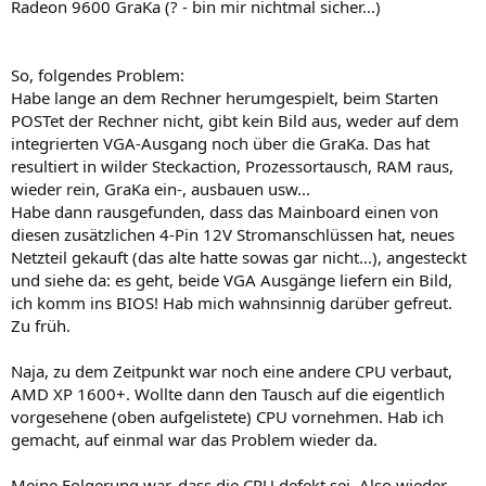
Radeon 9600 GraKa (? - bin mir nichtmal sicher...)
So, folgendes Problem:
Habe lange an dem Rechner herumgespielt, beim Starten
POSTet der Rechner nicht, gibt kein Bild aus, weder auf dem
integrierten VGA-Ausgang noch über die GraKa. Das hat
resultiert in wilder Steckaction, Prozessortausch, RAM raus,
wieder rein, GraKa ein-, ausbauen usw...
Habe dann rausgefunden, dass das Mainboard einen von
diesen zusätzlichen 4-Pin 12V Stromanschlüssen hat, neues
Netzteil gekauft (das alte hatte sowas gar nicht...), angesteckt
und siehe da: es geht, beide VGA Ausgänge liefern ein Bild,
ich komm ins BIOS! Hab mich wahnsinnig darüber gefreut.
Zu früh.
Naja, zu dem Zeitpunkt war noch eine andere CPU verbaut,
AMD XP 1600+. Wollte dann den Tausch auf die eigentlich
vorgesehene (oben aufgelistete) CPU vornehmen. Hab ich
gemacht, auf einmal war das Problem wieder da.
Meine Folgerung war, dass die CPU defekt sei. Also wieder