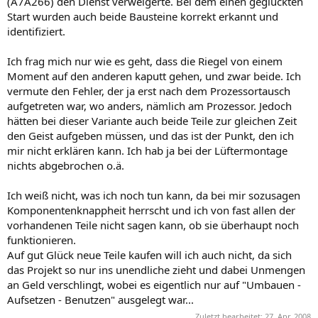
(A7A266) den Dienst verweigerte. Bei dem einen geglückten
Start wurden auch beide Bausteine korrekt erkannt und
identifiziert.
Ich frag mich nur wie es geht, dass die Riegel von einem
Moment auf den anderen kaputt gehen, und zwar beide. Ich
vermute den Fehler, der ja erst nach dem Prozessortausch
aufgetreten war, wo anders, nämlich am Prozessor. Jedoch
hätten bei dieser Variante auch beide Teile zur gleichen Zeit
den Geist aufgeben müssen, und das ist der Punkt, den ich
mir nicht erklären kann. Ich hab ja bei der Lüftermontage
nichts abgebrochen o.ä.
Ich weiß nicht, was ich noch tun kann, da bei mir sozusagen
Komponentenknappheit herrscht und ich von fast allen der
vorhandenen Teile nicht sagen kann, ob sie überhaupt noch
funktionieren.
Auf gut Glück neue Teile kaufen will ich auch nicht, da sich
das Projekt so nur ins unendliche zieht und dabei Unmengen
an Geld verschlingt, wobei es eigentlich nur auf "Umbauen -
Aufsetzen - Benutzen" ausgelegt war...
Zuletzt bearbeitet:
27. Apr. 2008