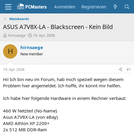
Anmelden
Registrieren
Mainboards
ASUS A7V8X-LA - Blackscreen - Kein Bild
E
E
hirnsaege
19. Apr. 2008
r
r
s
s
hirnsaege
H
t
t
New member
e
e
l
l
l
l
19. Apr. 2008
#1
e
t
r
a
Hi! Ich bin neu im Forum, hab mich speziell wegen diesem
m
Problem hier angemeldet. Ich hoffe, ihr könnt mir helfen.
Ich habe hier folgende Hardware in einem Rechner verbaut:
460 W Netzteil (No-Name)
Asus A7V8X-LA (von eBay)
AMD Athlon XP 2200+
2x 512 MB DDR-Ram