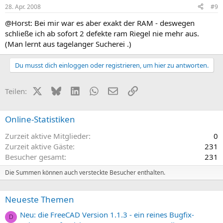
28. Apr. 2008
#9
@Horst: Bei mir war es aber exakt der RAM - deswegen
schließe ich ab sofort 2 defekte ram Riegel nie mehr aus.
(Man lernt aus tagelanger Sucherei .)
Du musst dich einloggen oder registrieren, um hier zu antworten.
X (Twitter)
Bluesky
LinkedIn
WhatsApp
E-Mail
Link
Teilen:
Online-Statistiken
Zurzeit aktive Mitglieder
0
Zurzeit aktive Gäste
231
Besucher gesamt
231
Die Summen können auch versteckte Besucher enthalten.
Neueste Themen
Neu: die FreeCAD Version 1.1.3 - ein reines Bugfix-
D