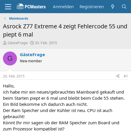
Anmelden
Registrieren
Mainboards
Asrock Z77 Extreme 4 zeigt Fehlercode 55 und
piept 6 mal
E
E
GästeFrage
20. Feb. 2015
r
r
s
s
GästeFrage
G
t
t
New member
e
e
l
l
l
l
20. Feb. 2015
#1
e
t
r
a
Hallo,
m
ich habe mir ein neues/gebrauchtes Mainboard gekauft und
beim Starten piept er 6 mal und bleibt beim Code 55 stehen.
Ein Bild bekomme ich dadurch auch nicht.
Der Ram Speicher und der Kühler ist neu. CPU ist auch
gebraucht!
Könnt Ihr mir sagen ob der RAM Speicher zum Board und
zum Prozessor kompatibel ist?