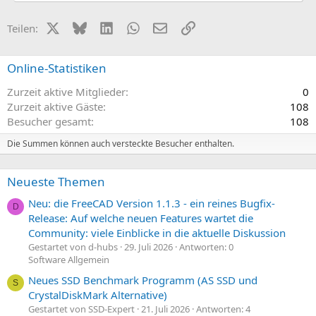
X (Twitter)
Bluesky
LinkedIn
WhatsApp
E-Mail
Link
Teilen:
Online-Statistiken
Zurzeit aktive Mitglieder
0
Zurzeit aktive Gäste
108
Besucher gesamt
108
Die Summen können auch versteckte Besucher enthalten.
Neueste Themen
Neu: die FreeCAD Version 1.1.3 - ein reines Bugfix-
D
Release: Auf welche neuen Features wartet die
Community: viele Einblicke in die aktuelle Diskussion
Gestartet von d-hubs
29. Juli 2026
Antworten: 0
Software Allgemein
Neues SSD Benchmark Programm (AS SSD und
S
CrystalDiskMark Alternative)
Gestartet von SSD-Expert
21. Juli 2026
Antworten: 4