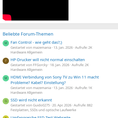
Beliebte Forum-Themen
Fan Control - wie geht das?;)
M
Gestartet von mazemania
13. Jan. 2026
Aufrufe: 2K
Hardware Allgemein
HP-Drucker will nicht normal einschalten
F
Gestartet von FFGorcky
18. Jan. 2026
Aufrufe: 2K
Hardware Allgemein
HDMI Verbindung von Sony TV zu Win 11 macht
M
Probleme? Kabel? Einstellung?
Gestartet von mazemania
13. Jan. 2026
Aufrufe: 1K
Hardware Allgemein
SSD wird nicht erkannt
G
Gestartet von Guido0275
20. Apr. 2026
Aufrufe: 882
Festplatten, SSDs und optische Laufwerke
Umfangreiche SSD Test Webseite