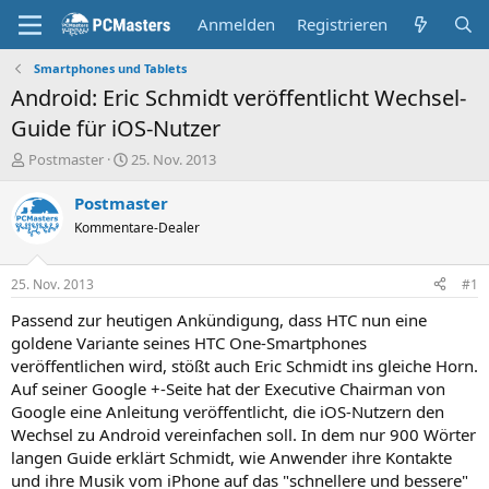
Anmelden
Registrieren
Smartphones und Tablets
Android: Eric Schmidt veröffentlicht Wechsel-
Guide für iOS-Nutzer
E
E
Postmaster
25. Nov. 2013
r
r
s
s
Postmaster
t
t
Kommentare-Dealer
e
e
l
l
l
l
25. Nov. 2013
#1
e
t
r
a
Passend zur heutigen Ankündigung, dass HTC nun eine
m
goldene Variante seines HTC One-Smartphones
veröffentlichen wird, stößt auch Eric Schmidt ins gleiche Horn.
Auf seiner Google +-Seite hat der Executive Chairman von
Google eine Anleitung veröffentlicht, die iOS-Nutzern den
Wechsel zu Android vereinfachen soll. In dem nur 900 Wörter
langen Guide erklärt Schmidt, wie Anwender ihre Kontakte
und ihre Musik vom iPhone auf das "schnellere und bessere"