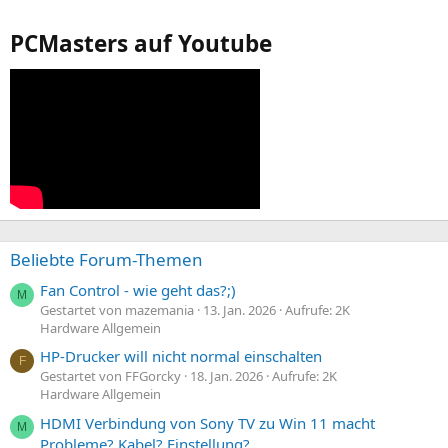
PCMasters auf Youtube
Beliebte Forum-Themen
Fan Control - wie geht das?;)
M
Gestartet von mazemania
13. Jan. 2026
Aufrufe: 2K
Hardware Allgemein
HP-Drucker will nicht normal einschalten
F
Gestartet von FFGorcky
18. Jan. 2026
Aufrufe: 2K
Hardware Allgemein
HDMI Verbindung von Sony TV zu Win 11 macht
M
Probleme? Kabel? Einstellung?