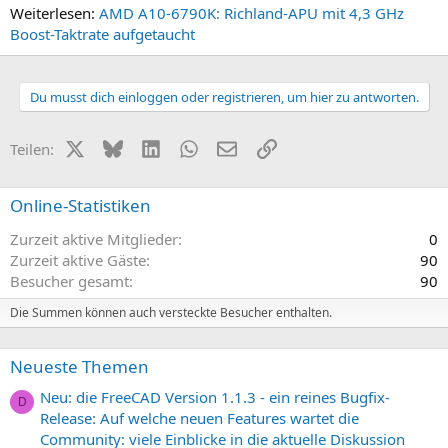
Weiterlesen:
AMD A10-6790K: Richland-APU mit 4,3 GHz
Boost-Taktrate aufgetaucht
Du musst dich einloggen oder registrieren, um hier zu antworten.
X (Twitter)
Bluesky
LinkedIn
WhatsApp
E-Mail
Link
Teilen:
Online-Statistiken
Zurzeit aktive Mitglieder
0
Zurzeit aktive Gäste
90
Besucher gesamt
90
Die Summen können auch versteckte Besucher enthalten.
Neueste Themen
Neu: die FreeCAD Version 1.1.3 - ein reines Bugfix-
D
Release: Auf welche neuen Features wartet die
Community: viele Einblicke in die aktuelle Diskussion