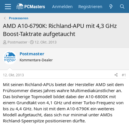
Anmelden
Registrieren
Prozessoren
AMD A10-6790K: Richland-APU mit 4,3 GHz
Boost-Taktrate aufgetaucht
E
E
Postmaster
12. Okt. 2013
r
r
s
s
Postmaster
t
t
Kommentare-Dealer
e
e
l
l
l
l
12. Okt. 2013
#1
e
t
r
a
Mit seinen Richland-APUs bietet der Hersteller AMD seit dem
m
Frühsommer dieses Jahres wahre Multimediakünstlicher an.
Das bisherige Topmodell bildet dabei der A10-6800K mit
einem Grundtakt von 4,1 GHz und einer Turbo-Frequenz von
bis zu 4,4 GHz. Nun ist mit dem A10-6790K ein weiteres
Modell aufgetaucht, dass sich nur minimal unter AMDs
Richland-Speerspitze positionieren dürfte.