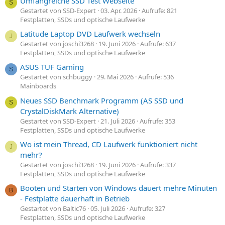
Umfangreiche SSD Test Webseite
S
Gestartet von SSD-Expert
03. Apr. 2026
Aufrufe: 821
Festplatten, SSDs und optische Laufwerke
Latitude Laptop DVD Laufwerk wechseln
J
Gestartet von joschi3268
19. Juni 2026
Aufrufe: 637
Festplatten, SSDs und optische Laufwerke
ASUS TUF Gaming
S
Gestartet von schbuggy
29. Mai 2026
Aufrufe: 536
Mainboards
Neues SSD Benchmark Programm (AS SSD und
S
CrystalDiskMark Alternative)
Gestartet von SSD-Expert
21. Juli 2026
Aufrufe: 353
Festplatten, SSDs und optische Laufwerke
Wo ist mein Thread, CD Laufwerk funktioniert nicht
J
mehr?
Gestartet von joschi3268
19. Juni 2026
Aufrufe: 337
Festplatten, SSDs und optische Laufwerke
Booten und Starten von Windows dauert mehre Minuten
B
- Festplatte dauerhaft in Betrieb
Gestartet von Baltic76
05. Juli 2026
Aufrufe: 327
Festplatten, SSDs und optische Laufwerke