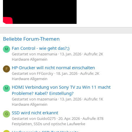
Beliebte Forum-Themen
Fan Control - wie geht das?;)
M
Gestartet von mazemania
13. Jan. 2026
Aufrufe: 2K
Hardware Allgemein
HP-Drucker will nicht normal einschalten
F
Gestartet von FFGorcky
18. Jan. 2026
Aufrufe: 2K
Hardware Allgemein
HDMI Verbindung von Sony TV zu Win 11 macht
M
Probleme? Kabel? Einstellung?
Gestartet von mazemania
13. Jan. 2026
Aufrufe: 1K
Hardware Allgemein
SSD wird nicht erkannt
G
Gestartet von Guido0275
20. Apr. 2026
Aufrufe: 878
Festplatten, SSDs und optische Laufwerke