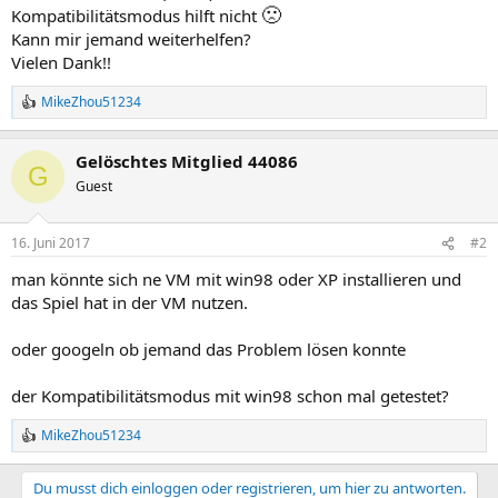
🙁
Kompatibilitätsmodus hilft nicht
Kann mir jemand weiterhelfen?
Vielen Dank!!
MikeZhou51234
R
e
a
Gelöschtes Mitglied 44086
k
G
t
Guest
i
o
n
16. Juni 2017
#2
e
n
man könnte sich ne VM mit win98 oder XP installieren und
:
das Spiel hat in der VM nutzen.
oder googeln ob jemand das Problem lösen konnte
der Kompatibilitätsmodus mit win98 schon mal getestet?
MikeZhou51234
R
e
a
Du musst dich einloggen oder registrieren, um hier zu antworten.
k