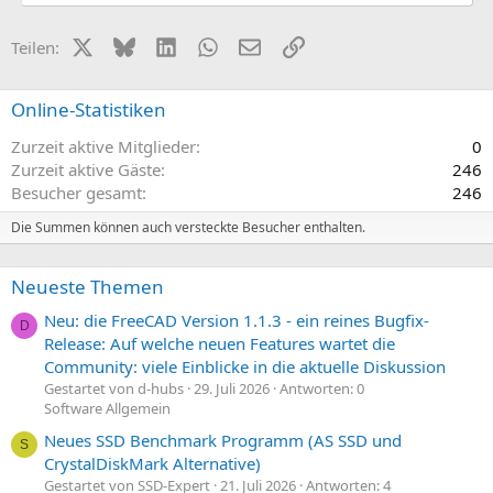
t
i
X (Twitter)
Bluesky
LinkedIn
WhatsApp
E-Mail
Link
Teilen:
o
n
e
n
Online-Statistiken
:
Zurzeit aktive Mitglieder
0
Zurzeit aktive Gäste
246
Besucher gesamt
246
Die Summen können auch versteckte Besucher enthalten.
Neueste Themen
Neu: die FreeCAD Version 1.1.3 - ein reines Bugfix-
D
Release: Auf welche neuen Features wartet die
Community: viele Einblicke in die aktuelle Diskussion
Gestartet von d-hubs
29. Juli 2026
Antworten: 0
Software Allgemein
Neues SSD Benchmark Programm (AS SSD und
S
CrystalDiskMark Alternative)
Gestartet von SSD-Expert
21. Juli 2026
Antworten: 4