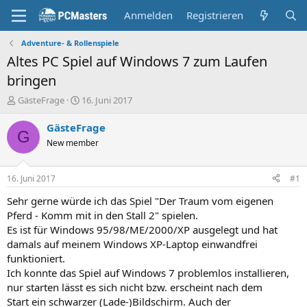
Anmelden
Registrieren
Adventure- & Rollenspiele
Altes PC Spiel auf Windows 7 zum Laufen
bringen
E
E
GästeFrage
16. Juni 2017
r
r
s
s
GästeFrage
G
t
t
New member
e
e
l
l
l
l
16. Juni 2017
#1
e
t
r
a
Sehr gerne würde ich das Spiel "Der Traum vom eigenen
m
Pferd - Komm mit in den Stall 2" spielen.
Es ist für Windows 95/98/ME/2000/XP ausgelegt und hat
damals auf meinem Windows XP-Laptop einwandfrei
funktioniert.
Ich konnte das Spiel auf Windows 7 problemlos installieren,
nur starten lässt es sich nicht bzw. erscheint nach dem
Start ein schwarzer (Lade-)Bildschirm. Auch der