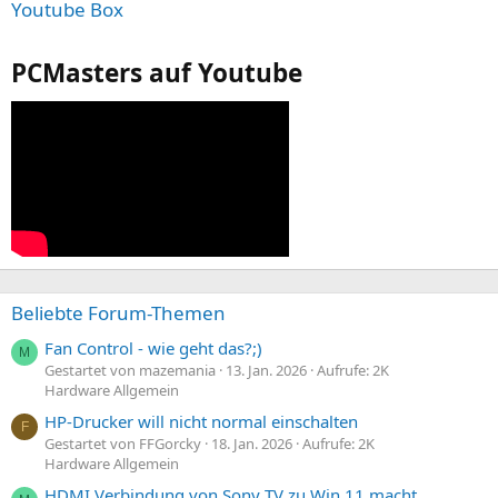
Youtube Box
PCMasters auf Youtube
Beliebte Forum-Themen
Fan Control - wie geht das?;)
M
Gestartet von mazemania
13. Jan. 2026
Aufrufe: 2K
Hardware Allgemein
HP-Drucker will nicht normal einschalten
F
Gestartet von FFGorcky
18. Jan. 2026
Aufrufe: 2K
Hardware Allgemein
HDMI Verbindung von Sony TV zu Win 11 macht