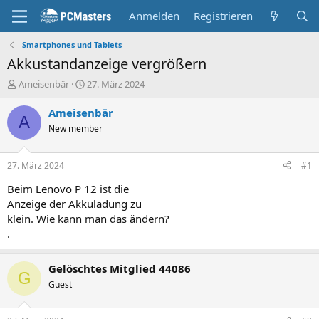
Anmelden
Registrieren
Smartphones und Tablets
Akkustandanzeige vergrößern
E
E
Ameisenbär
27. März 2024
r
r
s
s
Ameisenbär
A
t
t
New member
e
e
l
l
l
l
27. März 2024
#1
e
t
r
a
Beim Lenovo P 12 ist die
m
Anzeige der Akkuladung zu
klein. Wie kann man das ändern?
.
Gelöschtes Mitglied 44086
G
Guest