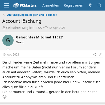
Anmelden
Registrieren
Ankündigungen, Regeln und Feedback
Account löschung
E
E
Gelöschtes Mitglied 11527
10. Apr. 2021
r
r
s
s
Gelöschtes Mitglied 11527
G
t
t
Guest
e
e
l
l
l
l
10. Apr. 2021
#1
e
t
r
a
Da ich leider keine Zeit mehr habe und vor allem mir Sorgen
m
mache um meine Daten (nicht nur hier im Forum sondern
auch auf anderen Seiten), würde ich euch lieb bitten, meinen
Account zu Anonymisieren und zu entfernen.
Ich bedanke mich für die vielen Jahre hier und wünsche euch
alles gute für die Zukunft.
Bleibt munter und Gesund... gerade in den heutigen Zeiten
😉