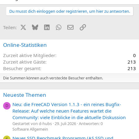
Du musst dich einloggen oder registrieren, um hier zu antworten.
X (Twitter)
Bluesky
LinkedIn
WhatsApp
E-Mail
Link
Teilen:
Online-Statistiken
Zurzeit aktive Mitglieder
0
Zurzeit aktive Gäste
213
Besucher gesamt
213
Die Summen können auch versteckte Besucher enthalten.
Neueste Themen
Neu: die FreeCAD Version 1.1.3 - ein reines Bugfix-
D
Release: Auf welche neuen Features wartet die
Community: viele Einblicke in die aktuelle Diskussion
Gestartet von d-hubs
29. Juli 2026
Antworten: 0
Software Allgemein
Neues SSD Benchmark Programm (AS SSD und