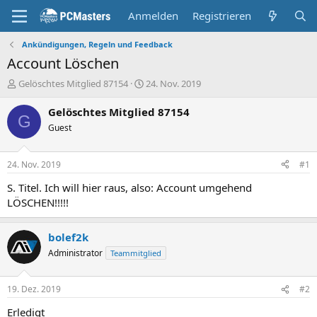
Anmelden
Registrieren
Ankündigungen, Regeln und Feedback
Account Löschen
E
E
Gelöschtes Mitglied 87154
24. Nov. 2019
r
r
s
s
Gelöschtes Mitglied 87154
G
t
t
Guest
e
e
l
l
l
l
24. Nov. 2019
#1
e
t
r
a
S. Titel. Ich will hier raus, also: Account umgehend
m
LÖSCHEN!!!!!
bolef2k
Administrator
Teammitglied
19. Dez. 2019
#2
Erledigt