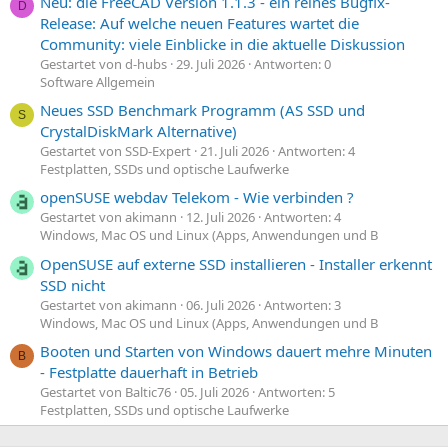
Neu: die FreeCAD Version 1.1.3 - ein reines Bugfix-
D
Release: Auf welche neuen Features wartet die
Community: viele Einblicke in die aktuelle Diskussion
Gestartet von d-hubs
29. Juli 2026
Antworten: 0
Software Allgemein
Neues SSD Benchmark Programm (AS SSD und
S
CrystalDiskMark Alternative)
Gestartet von SSD-Expert
21. Juli 2026
Antworten: 4
Festplatten, SSDs und optische Laufwerke
openSUSE webdav Telekom - Wie verbinden ?
Gestartet von akimann
12. Juli 2026
Antworten: 4
Windows, Mac OS und Linux (Apps, Anwendungen und B
OpenSUSE auf externe SSD installieren - Installer erkennt
SSD nicht
Gestartet von akimann
06. Juli 2026
Antworten: 3
Windows, Mac OS und Linux (Apps, Anwendungen und B
Booten und Starten von Windows dauert mehre Minuten
B
- Festplatte dauerhaft in Betrieb
Gestartet von Baltic76
05. Juli 2026
Antworten: 5
Festplatten, SSDs und optische Laufwerke