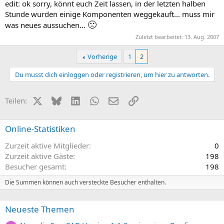
edit: ok sorry, könnt euch Zeit lassen, in der letzten halben
Stunde wurden einige Komponenten weggekauft... muss mir
🙁
was neues aussuchen...
Zuletzt bearbeitet:
13. Aug. 2007
Vorherige
1
2
Du musst dich einloggen oder registrieren, um hier zu antworten.
X (Twitter)
Bluesky
LinkedIn
WhatsApp
E-Mail
Link
Teilen:
Online-Statistiken
Zurzeit aktive Mitglieder
0
Zurzeit aktive Gäste
198
Besucher gesamt
198
Die Summen können auch versteckte Besucher enthalten.
Neueste Themen