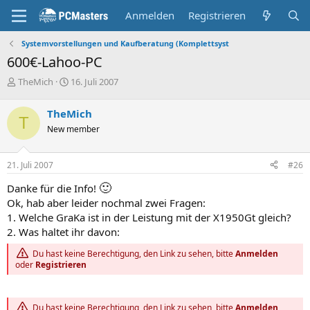
Anmelden
Registrieren
Systemvorstellungen und Kaufberatung (Komplettsyst
600€-Lahoo-PC
E
E
TheMich
16. Juli 2007
r
r
s
s
TheMich
t
t
T
New member
e
e
l
l
l
l
21. Juli 2007
#26
e
t
r
a
🙂
Danke für die Info!
m
Ok, hab aber leider nochmal zwei Fragen:
1. Welche GraKa ist in der Leistung mit der X1950Gt gleich?
2. Was haltet ihr davon:
Du hast keine Berechtigung, den Link zu sehen, bitte
Anmelden
oder
Registrieren
Du hast keine Berechtigung, den Link zu sehen, bitte
Anmelden