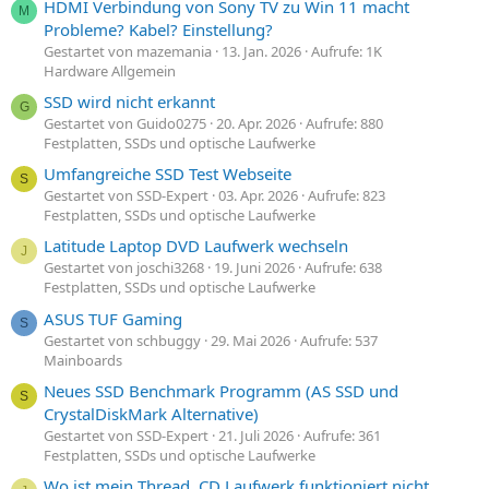
HDMI Verbindung von Sony TV zu Win 11 macht
M
Probleme? Kabel? Einstellung?
Gestartet von mazemania
13. Jan. 2026
Aufrufe: 1K
Hardware Allgemein
SSD wird nicht erkannt
G
Gestartet von Guido0275
20. Apr. 2026
Aufrufe: 880
Festplatten, SSDs und optische Laufwerke
Umfangreiche SSD Test Webseite
S
Gestartet von SSD-Expert
03. Apr. 2026
Aufrufe: 823
Festplatten, SSDs und optische Laufwerke
Latitude Laptop DVD Laufwerk wechseln
J
Gestartet von joschi3268
19. Juni 2026
Aufrufe: 638
Festplatten, SSDs und optische Laufwerke
ASUS TUF Gaming
S
Gestartet von schbuggy
29. Mai 2026
Aufrufe: 537
Mainboards
Neues SSD Benchmark Programm (AS SSD und
S
CrystalDiskMark Alternative)
Gestartet von SSD-Expert
21. Juli 2026
Aufrufe: 361
Festplatten, SSDs und optische Laufwerke
Wo ist mein Thread, CD Laufwerk funktioniert nicht