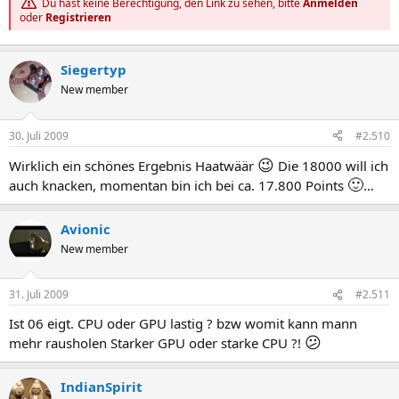
Du hast keine Berechtigung, den Link zu sehen, bitte
Anmelden
oder
Registrieren
Siegertyp
New member
30. Juli 2009
#2.510
😉
Wirklich ein schönes Ergebnis Haatwäär
Die 18000 will ich
🙂
auch knacken, momentan bin ich bei ca. 17.800 Points
...
Avionic
New member
31. Juli 2009
#2.511
Ist 06 eigt. CPU oder GPU lastig ? bzw womit kann mann
😕
mehr rausholen Starker GPU oder starke CPU ?!
IndianSpirit