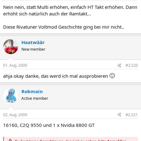
Nein nein, statt Multi erhöhen, einfach HT Takt erhöhen. Dann
erhöht sich natürlich auch der Ramtakt...
Diese Rivatuner Voltmod Geschichte ging bei mir nicht..
Haatwäär
New member
01. Aug. 2009
#2.520
🙂
ahja okay danke, das werd ich mal ausprobieren
Robmain
Active member
02. Aug. 2009
#2.521
16160, C2Q 9550 und 1 x Nvidia 8800 GT