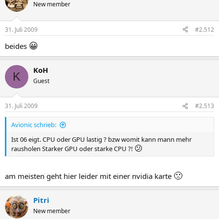
New member
31. Juli 2009
#2.512
😀
beides
KoH
K
Guest
31. Juli 2009
#2.513
Avionic schrieb:
Ist 06 eigt. CPU oder GPU lastig ? bzw womit kann mann mehr
😕
rausholen Starker GPU oder starke CPU ?!
🙁
am meisten geht hier leider mit einer nvidia karte
Pitri
New member