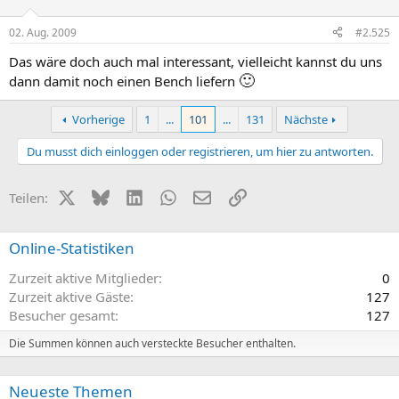
02. Aug. 2009
#2.525
Das wäre doch auch mal interessant, vielleicht kannst du uns
🙂
dann damit noch einen Bench liefern
Vorherige
1
...
101
...
131
Nächste
Du musst dich einloggen oder registrieren, um hier zu antworten.
X (Twitter)
Bluesky
LinkedIn
WhatsApp
E-Mail
Link
Teilen:
Online-Statistiken
Zurzeit aktive Mitglieder
0
Zurzeit aktive Gäste
127
Besucher gesamt
127
Die Summen können auch versteckte Besucher enthalten.
Neueste Themen