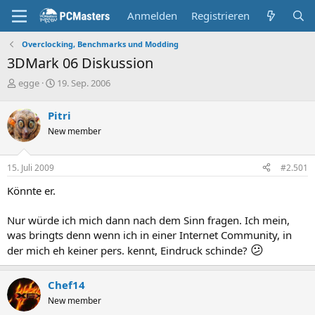
Anmelden
Registrieren
Overclocking, Benchmarks und Modding
3DMark 06 Diskussion
E
E
egge
19. Sep. 2006
r
r
s
s
Pitri
t
t
New member
e
e
l
l
l
l
15. Juli 2009
#2.501
e
t
r
a
Könnte er.
m
Nur würde ich mich dann nach dem Sinn fragen. Ich mein,
was bringts denn wenn ich in einer Internet Community, in
😕
der mich eh keiner pers. kennt, Eindruck schinde?
Chef14
New member