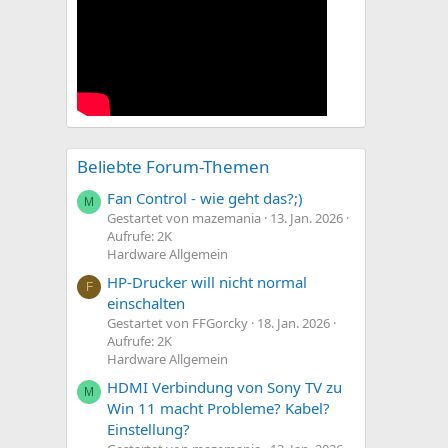
Beliebte Forum-Themen
Fan Control - wie geht das?;)
M
Gestartet von mazemania
13. Jan. 2026
Aufrufe: 2K
Hardware Allgemein
HP-Drucker will nicht normal
F
einschalten
Gestartet von FFGorcky
18. Jan. 2026
Aufrufe: 2K
Hardware Allgemein
HDMI Verbindung von Sony TV zu
M
Win 11 macht Probleme? Kabel?
Einstellung?