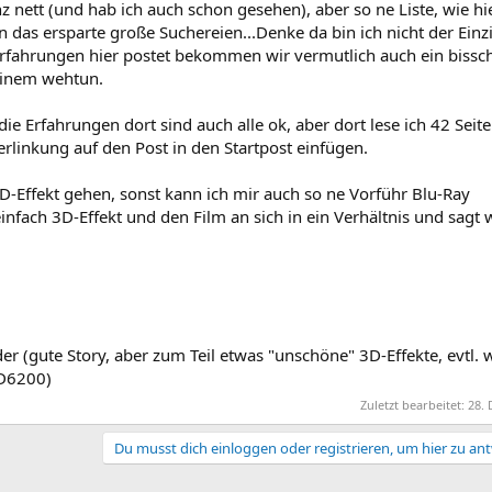
z nett (und hab ich auch schon gesehen), aber so ne Liste, wie hie
n das ersparte große Suchereien...Denke da bin ich nicht der Einz
Erfahrungen hier postet bekommen wir vermutlich auch ein bissc
einem wehtun.
 die Erfahrungen dort sind auch alle ok, aber dort lese ich 42 Seit
erlinkung auf den Post in den Startpost einfügen.
3D-Effekt gehen, sonst kann ich mir auch so ne Vorführ Blu-Ray
infach 3D-Effekt und den Film an sich in ein Verhältnis und sagt 
er (gute Story, aber zum Teil etwas "unschöne" 3D-Effekte, evtl. 
 D6200)
Zuletzt bearbeitet:
28. 
Du musst dich einloggen oder registrieren, um hier zu an