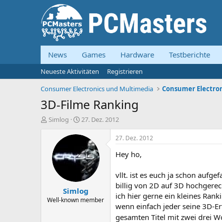
News
Games
Hardware
Testberichte
Neueste Aktivitäten
Registrieren
Consumer Electronics und Multimedia
Consumer Electron
3D-Filme Ranking
E
E
Simlog
27. Dez. 2012
r
r
s
s
27. Dez. 2012
t
t
Hey ho,
e
e
l
l
l
l
vllt. ist es euch ja schon auf
e
t
billig von 2D auf 3D hochgerec
Simlog
r
a
ich hier gerne ein kleines Rank
m
Well-known member
wenn einfach jeder seine 3D-E
gesamten Titel mit zwei drei 