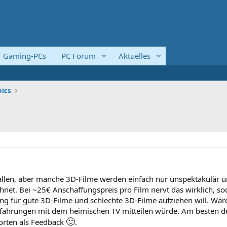
Gaming-PCs
PC Forum
Aktuelles
ics
gefallen, aber manche 3D-Filme werden einfach nur unspektakulär 
hnet. Bei ~25€ Anschaffungspreis pro Film nervt das wirklich, so
ing für gute 3D-Filme und schlechte 3D-Filme aufziehen will. Wäre
rfahrungen mit dem heimischen TV mitteilen würde. Am besten d
🙂
Worten als Feedback
.