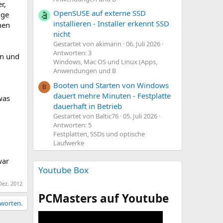
r,
OpenSUSE auf externe SSD
ige
installieren - Installer erkennt SSD
hen
nicht
Gestartet von akimann
06. Juli 2026
Antworten: 3
en und
Windows, Mac OS und Linux (Apps,
Anwendungen und B
Booten und Starten von Windows
B
dauert mehre Minuten - Festplatte
was
dauerhaft in Betrieb
Gestartet von Baltic76
05. Juli 2026
Antworten: 5
Festplatten, SSDs und optische
Laufwerke
war
Youtube Box
Dez. 2012
PCMasters auf Youtube
tworten.