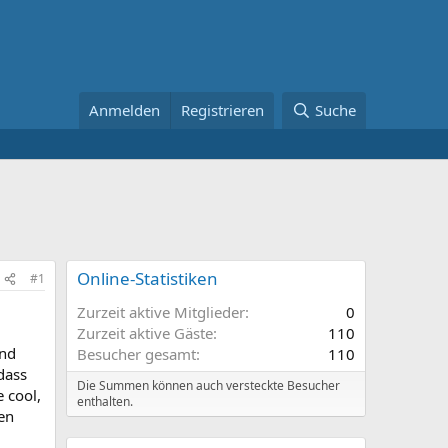
Anmelden
Registrieren
Suche
Online-Statistiken
#1
Zurzeit aktive Mitglieder
0
Zurzeit aktive Gäste
110
und
Besucher gesamt
110
dass
Die Summen können auch versteckte Besucher
 cool,
enthalten.
en