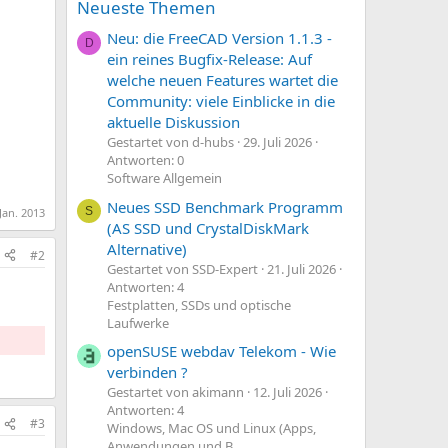
Neueste Themen
Neu: die FreeCAD Version 1.1.3 -
D
ein reines Bugfix-Release: Auf
welche neuen Features wartet die
Community: viele Einblicke in die
aktuelle Diskussion
Gestartet von d-hubs
29. Juli 2026
Antworten: 0
Software Allgemein
Neues SSD Benchmark Programm
S
 Jan. 2013
(AS SSD und CrystalDiskMark
Alternative)
#2
Gestartet von SSD-Expert
21. Juli 2026
Antworten: 4
Festplatten, SSDs und optische
Laufwerke
openSUSE webdav Telekom - Wie
verbinden ?
Gestartet von akimann
12. Juli 2026
Antworten: 4
#3
Windows, Mac OS und Linux (Apps,
Anwendungen und B