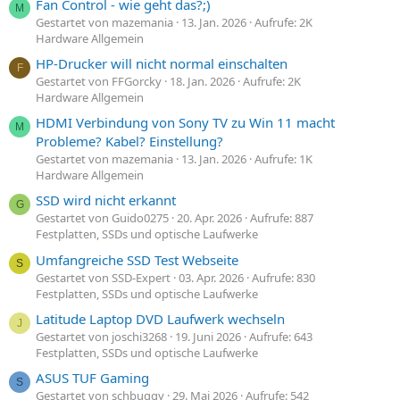
Fan Control - wie geht das?;)
M
Gestartet von mazemania
13. Jan. 2026
Aufrufe: 2K
Hardware Allgemein
HP-Drucker will nicht normal einschalten
F
Gestartet von FFGorcky
18. Jan. 2026
Aufrufe: 2K
Hardware Allgemein
HDMI Verbindung von Sony TV zu Win 11 macht
M
Probleme? Kabel? Einstellung?
Gestartet von mazemania
13. Jan. 2026
Aufrufe: 1K
Hardware Allgemein
SSD wird nicht erkannt
G
Gestartet von Guido0275
20. Apr. 2026
Aufrufe: 887
Festplatten, SSDs und optische Laufwerke
Umfangreiche SSD Test Webseite
S
Gestartet von SSD-Expert
03. Apr. 2026
Aufrufe: 830
Festplatten, SSDs und optische Laufwerke
Latitude Laptop DVD Laufwerk wechseln
J
Gestartet von joschi3268
19. Juni 2026
Aufrufe: 643
Festplatten, SSDs und optische Laufwerke
ASUS TUF Gaming
S
Gestartet von schbuggy
29. Mai 2026
Aufrufe: 542