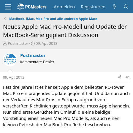
Anmelden
Registrieren
MacBook, iMac, Mac Pro und alle anderen Apple Macs
Neues Apple Mac Pro-Modell und Update der
MacBook-Serie geplant Diskussion
E
E
Postmaster
09. Apr. 2013
r
r
s
s
Postmaster
t
t
Kommentare-Dealer
e
e
l
l
l
l
09. Apr. 2013
#1
e
t
r
a
Fast drei Jahre ist es her seit Apple dem beliebten PC-Tower
m
Mac Pro ein prägendes Update gegönnt hat. Und da nun auch
der Verkauf des Mac Pros in Europa aufgrund von
verschärften Richtlinien gestoppt wurde, muss Apple handeln.
Nun sind erste Gerüchte im Umlauf, die eine baldige
Vorstellung eines neuen Mac Pro Modells, als auch einen
kleinen Refresh der MacBook Pro Reihe beschreiben.