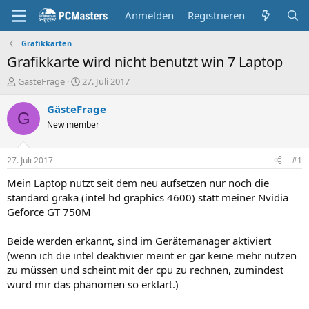
Anmelden
Registrieren
Grafikkarten
Grafikkarte wird nicht benutzt win 7 Laptop
E
E
GästeFrage
27. Juli 2017
r
r
s
s
GästeFrage
G
t
t
New member
e
e
l
l
l
l
27. Juli 2017
#1
e
t
r
a
Mein Laptop nutzt seit dem neu aufsetzen nur noch die
m
standard graka (intel hd graphics 4600) statt meiner Nvidia
Geforce GT 750M
Beide werden erkannt, sind im Gerätemanager aktiviert
(wenn ich die intel deaktivier meint er gar keine mehr nutzen
zu müssen und scheint mit der cpu zu rechnen, zumindest
wurd mir das phänomen so erklärt.)