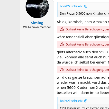
bolef2k schrieb:
Den Ryzen 5 5600 non-X habe ich g
Ah ok, komisch, dass Amazon de
Simlog
Well-known member
Du hast keine Berechtigung, den
wäre tendenziell aber günstige
Du hast keine Berechtigung, den
gibts alternativ auch den 5500
viel, können alle samt auch nu
da würde ich selbst bei einem 
Du hast keine Berechtigung, den
wird das ganze brauchbar auf e
wieder warm macht, wird das un
einen 5600 X oder non X zu n
bestellen will, dann imho lieb
bolef2k schrieb:
CPU Kühler würd ich Boxed nicht