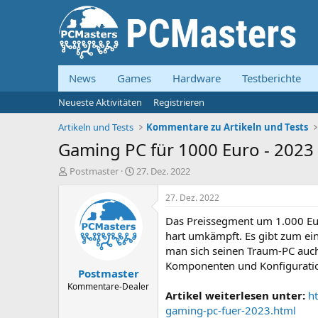
News
Games
Hardware
Testberichte
Neueste Aktivitäten
Registrieren
Artikeln und Tests
Kommentare zu Artikeln und Tests
Gaming PC für 1000 Euro - 2023 
E
E
Postmaster
27. Dez. 2022
r
r
s
s
27. Dez. 2022
t
t
Das Preissegment um 1.000 Eur
e
e
l
l
hart umkämpft. Es gibt zum ein
l
l
man sich seinen Traum-PC auch
e
t
Komponenten und Konfiguration
Postmaster
r
a
m
Kommentare-Dealer
Artikel weiterlesen unter:
h
gaming-pc-fuer-2023.html