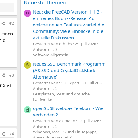
Neueste Themen
Neu: die FreeCAD Version 1.1.3 -
D
ein reines Bugfix-Release: Auf
#2
welche neuen Features wartet die
Community: viele Einblicke in die
n einen
aktuelle Diskussion
mig.
Gestartet von d-hubs
29. Juli 2026
Antworten: 0
Software Allgemein
Neues SSD Benchmark Programm
S
(AS SSD und CrystalDiskMark
#3
Alternative)
Gestartet von SSD-Expert
21. Juli 2026
0X ist
Antworten: 4
Festplatten, SSDs und optische
Laufwerke
openSUSE webdav Telekom - Wie
verbinden ?
Gestartet von akimann
12. Juli 2026
Antworten: 4
Windows, Mac OS und Linux (Apps,
#4
Anwendungen und B