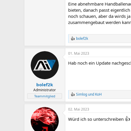
Eine abnehmbare Handballenaufl
bieten, danach passt eigentlich
noch schauen, aber da wirds ja
zusammengebaut werden kann
bolef2k
R
e
a
01. Mai 2023
k
t
Hab noch ein Update nachgesc
i
o
n
e
n
bolef2k
:
Administrator
Simlog
und
KoH
R
Teammitglied
e
a
02. Mai 2023
k
t
👍
Würd ich so unterschreiben
i
o
n