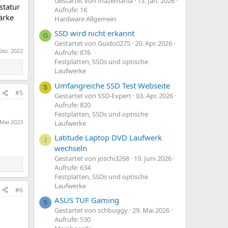
Gestartet von mazemania
13. Jan. 2026
statur
Aufrufe: 1K
ärke
Hardware Allgemein
SSD wird nicht erkannt
G
Gestartet von Guido0275
20. Apr. 2026
Dez. 2022
Aufrufe: 876
Festplatten, SSDs und optische
Laufwerke
Umfangreiche SSD Test Webseite
S
#5
Gestartet von SSD-Expert
03. Apr. 2026
Aufrufe: 820
Festplatten, SSDs und optische
 Mai 2023
Laufwerke
Latitude Laptop DVD Laufwerk
J
wechseln
Gestartet von joschi3268
19. Juni 2026
Aufrufe: 634
Festplatten, SSDs und optische
Laufwerke
#6
ASUS TUF Gaming
S
Gestartet von schbuggy
29. Mai 2026
Aufrufe: 530