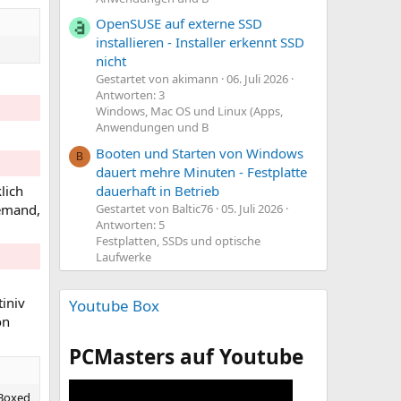
OpenSUSE auf externe SSD
installieren - Installer erkennt SSD
nicht
Gestartet von akimann
06. Juli 2026
Antworten: 3
Windows, Mac OS und Linux (Apps,
Anwendungen und B
Booten und Starten von Windows
B
dauert mehre Minuten - Festplatte
dauerhaft in Betrieb
lich
Gestartet von Baltic76
05. Juli 2026
iemand,
Antworten: 5
Festplatten, SSDs und optische
Laufwerke
iniv
Youtube Box
on
PCMasters auf Youtube
 Boxed