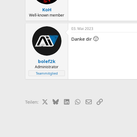
e
n
KoH
:
Well-known member
03. Mai 2023
🙂
Danke dir
bolef2k
Administrator
Teammitglied
X (Twitter)
Bluesky
LinkedIn
WhatsApp
E-Mail
Link
Teilen: