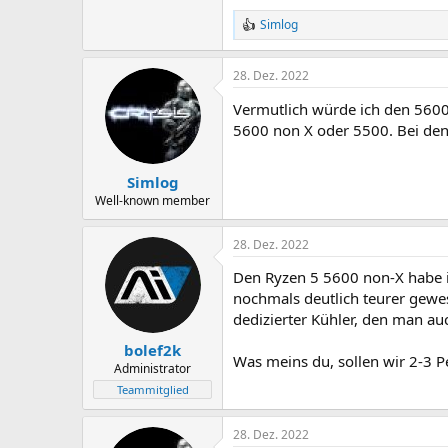
Simlog
R
e
a
28. Dez. 2022
k
t
Vermutlich würde ich den 560
i
o
5600 non X oder 5500. Bei den 
n
e
n
Simlog
:
Well-known member
28. Dez. 2022
Den Ryzen 5 5600 non-X habe ic
nochmals deutlich teurer gew
dedizierter Kühler, den man au
bolef2k
Was meins du, sollen wir 2-3 P
Administrator
Teammitglied
28. Dez. 2022