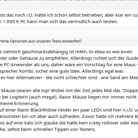
st das noch i.O. Hatte ich schon selbst betrieben, aber klar ein c
 1.000 € PC kann man sich das vermutlich auch leisten.
pherie-Optionen aus unseren Tests einwerfen?
 ziemlich geschmacksabhängig ist mMn. In etwa so wie einen
ler oder Gehäuse zu empfehlen. Allerdings richtet sich der Guide
ne PC-Anwender als uns, daher wäre ein Vorschlag für eine Maus 
sprecher Kombi. sicher eine gute Idee. Allerdings egal was
es hier Alternativen - die nicht schlechter sind - wie Sand am Mee
 Mäuse (waren alle top! Wobei mit der Zeit jedes Mal das "Doppel
 bei Logitech (auch mega!). Razor Mäuse liegen mir immer nicht 
 meine Erinnerung.
uf einer Razor BlackWidow (leider ein paar LEDs sind hier n.i.O. 
 ansonsten bin ich aber auch zufrieden. Zuvor hatte ich mehrere R
 auf eine Valo (ich glaube die hatte kein n-key rollover oder kein
he, selbst beim schnellen Tippen von Texten).