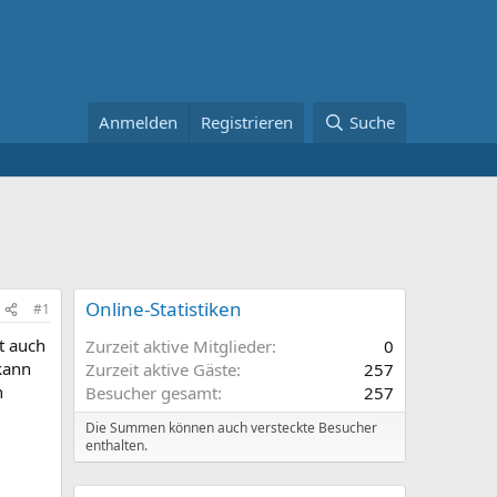
Anmelden
Registrieren
Suche
Online-Statistiken
#1
t auch
Zurzeit aktive Mitglieder
0
kann
Zurzeit aktive Gäste
257
n
Besucher gesamt
257
Die Summen können auch versteckte Besucher
enthalten.