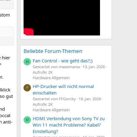
ustom
Beliebte Forum-Themen
 hier
Fan Control - wie geht das?;)
M
+
Gestartet von mazemania
13. Jan. 2026
Aufrufe: 2K
r.
Hardware Allgemein
HP-Drucker will nicht normal
F
klick
einschalten
so gut
Gestartet von FFGorcky
18. Jan. 2026
Aufrufe: 2K
und
Hardware Allgemein
occat
HDMI Verbindung von Sony TV zu
M
 anti-
Win 11 macht Probleme? Kabel?
Einstellung?