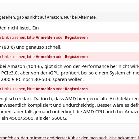
esehen, gab es nicht auf Amazon. Nur bei Alternate.
n nicht listet. Ein
 Link zu sehen, bitte
Anmelden
oder
Registrieren
r (83 €) und genauso schnell.
 Link zu sehen, bitte
Anmelden
oder
Registrieren
 bei Amazon (104 €), gibt sich von der Performance her nicht wirk
r PCIe3.0, aber von der iGPU profitiert bei so einem System eh n
1.000 € PC noch 30-50 € sparen wollen.
 Link zu sehen, bitte
Anmelden
oder
Registrieren
nglisch erklärt. Dadurch, dass AMD hier gerne alte Architekturen
wesentlich kompliziert und undurchsichtig. Besser wäre es defit
ehmen, aber falls jemand unbedingt die AMD CPU auch bei Amaz
er ein 4500/5500, als der 5600G.
 empfehlen, darum immer dedizierter Kühler, den man auch leise bekommt.