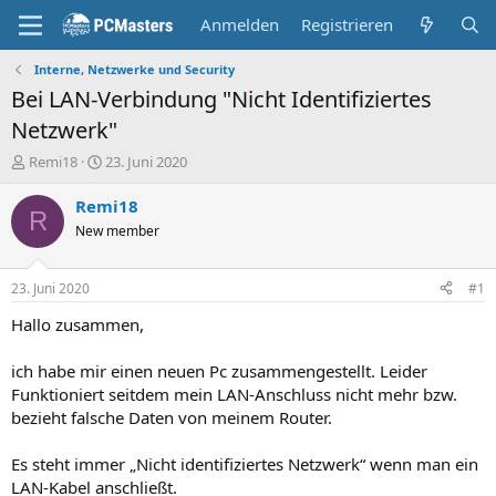
Anmelden
Registrieren
Interne, Netzwerke und Security
Bei LAN-Verbindung "Nicht Identifiziertes
Netzwerk"
E
E
Remi18
23. Juni 2020
r
r
s
s
Remi18
R
t
t
New member
e
e
l
l
l
l
23. Juni 2020
#1
e
t
r
a
Hallo zusammen,
m
ich habe mir einen neuen Pc zusammengestellt. Leider
Funktioniert seitdem mein LAN-Anschluss nicht mehr bzw.
bezieht falsche Daten von meinem Router.
Es steht immer „Nicht identifiziertes Netzwerk“ wenn man ein
LAN-Kabel anschließt.