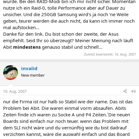
würde. Bei den RAID-Modi bin ich mir nicht sicher. Momentan
nutze ich ein Raid-0, tolle Performance aber auf Dauer zu
unsicher. Und die 250GB Samsung wird's ja noch 'ne Weile
geben, teurer werden die auch nicht, da kann ich immer noch
mal aufstocken...
Danke für den link. Du bist schon der zweite, der Asus
empfiehlt. Seid Ihr so überzeugt? Meiner Meinung nach läuft
Abit
mindestens
genauso stabil und schnell...
Zuletzt bearbeitet:
16. Aug. 2007
invalid
New member
16. Aug. 2007
#8
nur die Firma ist nur halb so Stabil wie der name. Das ist das
Problem bei Abit. Die waren einmal vorm absaufen. Abits
Zeiten finde ich waren zu Socke A und P4 Zeiten.´Die neuen
Boards sind einfach nur noch teuer. wenn das Problem mit
dem SLI nicht wäre und du vernünftig wie du bist dadrauf
verzichten kannst, wäre die auswahl einfach und das Board