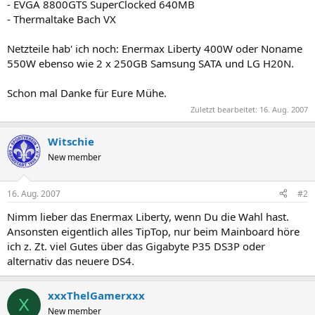
- EVGA 8800GTS SuperClocked 640MB
- Thermaltake Bach VX
Netzteile hab' ich noch: Enermax Liberty 400W oder Noname
550W ebenso wie 2 x 250GB Samsung SATA und LG H20N.
Schon mal Danke für Eure Mühe.
Zuletzt bearbeitet:
16. Aug. 2007
Witschie
New member
16. Aug. 2007
#2
Nimm lieber das Enermax Liberty, wenn Du die Wahl hast.
Ansonsten eigentlich alles TipTop, nur beim Mainboard höre
ich z. Zt. viel Gutes über das Gigabyte P35 DS3P oder
alternativ das neuere DS4.
xxxThelGamerxxx
X
New member