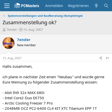
Anmelden
Registrieren
Systemvorstellungen und Kaufberatung (Komplettsyst
Zusammenstellung ok?
E
E
7ender
15. Aug. 2007
r
r
s
s
7ender
t
t
New member
e
e
l
l
l
l
15. Aug. 2007
#1
e
t
r
a
Hallo zusammen,
m
ich plane in nächster Zeit einen "Neubau" und würde gerne
Eure Meinung zu folgender Zusammenstellung wissen:
- Abit IN9 32x MAX 680i
- Intel Core2 Duo E6750
- Arctic Cooling Freezer 7 Pro
- 2048MB OCZ PC2-6400 CL4 KIT XTC Titanium EPP 1T