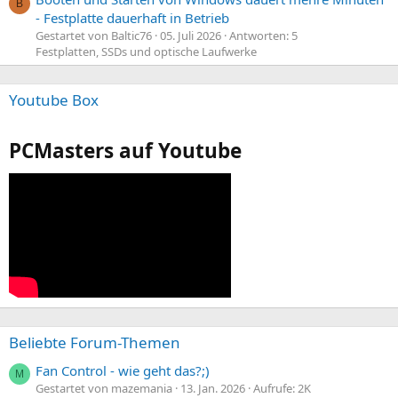
B
- Festplatte dauerhaft in Betrieb
Gestartet von Baltic76
05. Juli 2026
Antworten: 5
Festplatten, SSDs und optische Laufwerke
Youtube Box
PCMasters auf Youtube
Beliebte Forum-Themen
Fan Control - wie geht das?;)
M
Gestartet von mazemania
13. Jan. 2026
Aufrufe: 2K