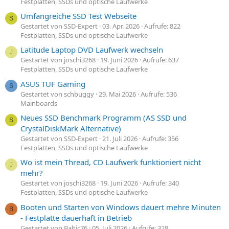
Festplatten, SSDs und optische Laufwerke
Umfangreiche SSD Test Webseite
S
Gestartet von SSD-Expert
03. Apr. 2026
Aufrufe: 822
Festplatten, SSDs und optische Laufwerke
Latitude Laptop DVD Laufwerk wechseln
J
Gestartet von joschi3268
19. Juni 2026
Aufrufe: 637
Festplatten, SSDs und optische Laufwerke
ASUS TUF Gaming
S
Gestartet von schbuggy
29. Mai 2026
Aufrufe: 536
Mainboards
Neues SSD Benchmark Programm (AS SSD und
S
CrystalDiskMark Alternative)
Gestartet von SSD-Expert
21. Juli 2026
Aufrufe: 356
Festplatten, SSDs und optische Laufwerke
Wo ist mein Thread, CD Laufwerk funktioniert nicht
J
mehr?
Gestartet von joschi3268
19. Juni 2026
Aufrufe: 340
Festplatten, SSDs und optische Laufwerke
Booten und Starten von Windows dauert mehre Minuten
B
- Festplatte dauerhaft in Betrieb
Gestartet von Baltic76
05. Juli 2026
Aufrufe: 328