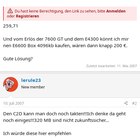
Du hast keine Berechtigung, den Link zu sehen, bitte
Anmelden
oder
Registrieren
259,71
Und vom Erlös der 7600 GT und dem E4300 könnt ich mir
nen E6600 Box 4096kb kaufen, wären dann knapp 200 €.
Gute Lösung?
Zuletzt bearbeitet:
11. Mai 2007
lerule23
New member
10. Juli 2007
#2
Den C2D kann man doch noch takten!!!Ich denke da geht
noch einiges!!!320 MB sind nicht zukunftssicher...
Ich würde diese hier empfehlen