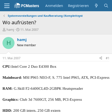
Anmelden
Registrieren
Systemvorstellungen und Kaufberatung (Komplettsyst
Wo aufrüsten?
E
E
hamj
11. Mai 2007
r
r
s
s
hamj
H
t
t
New member
e
e
l
l
l
l
11. Mai 2007
#1
e
t
r
a
CPU:
Intel Core 2 Duo E4300 Box
m
Mainboard:
MSI P965 NEO-F, S. 775 Intel P965, ATX, PCI-Express
RAM:
G.Skill F2-6400CL4D-2GBPK Heatspreader
Graphics:
Club 3d 7600GT, 256 MB, PCI-Express
HDD:
200 GB intern, 250 GB extern