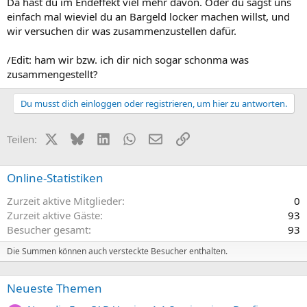
Da hast du im Endeffekt viel mehr davon. Oder du sagst uns
einfach mal wieviel du an Bargeld locker machen willst, und
wir versuchen dir was zusammenzustellen dafür.
/Edit: ham wir bzw. ich dir nich sogar schonma was
zusammengestellt?
Du musst dich einloggen oder registrieren, um hier zu antworten.
X (Twitter)
Bluesky
LinkedIn
WhatsApp
E-Mail
Link
Teilen:
Online-Statistiken
Zurzeit aktive Mitglieder
0
Zurzeit aktive Gäste
93
Besucher gesamt
93
Die Summen können auch versteckte Besucher enthalten.
Neueste Themen