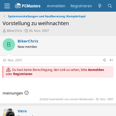
Anmelden
Registrieren
Systemvorstellungen und Kaufberatung (Komplettsyst
Vorstellung zu weihnachten
E
E
BikerChris
30. Nov. 2007
r
r
s
s
BikerChris
B
t
t
New member
e
e
l
l
l
l
30. Nov. 2007
#1
e
t
r
a
Du hast keine Berechtigung, den Link zu sehen, bitte
Anmelden
m
oder
Registrieren
🙂
meinungen
Zuletzt bearbeitet von einem Moderator:
30. Nov. 2007
Vero