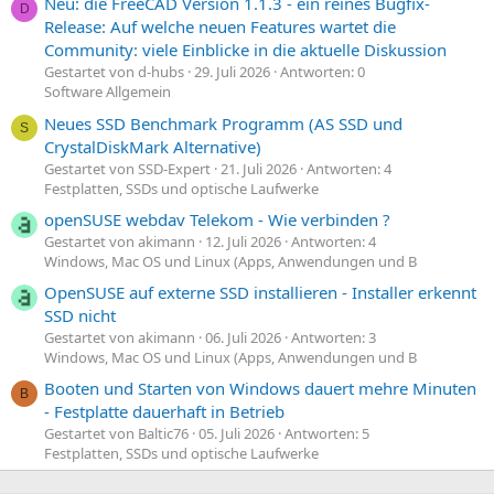
Neu: die FreeCAD Version 1.1.3 - ein reines Bugfix-
D
Release: Auf welche neuen Features wartet die
Community: viele Einblicke in die aktuelle Diskussion
Gestartet von d-hubs
29. Juli 2026
Antworten: 0
Software Allgemein
Neues SSD Benchmark Programm (AS SSD und
S
CrystalDiskMark Alternative)
Gestartet von SSD-Expert
21. Juli 2026
Antworten: 4
Festplatten, SSDs und optische Laufwerke
openSUSE webdav Telekom - Wie verbinden ?
Gestartet von akimann
12. Juli 2026
Antworten: 4
Windows, Mac OS und Linux (Apps, Anwendungen und B
OpenSUSE auf externe SSD installieren - Installer erkennt
SSD nicht
Gestartet von akimann
06. Juli 2026
Antworten: 3
Windows, Mac OS und Linux (Apps, Anwendungen und B
Booten und Starten von Windows dauert mehre Minuten
B
- Festplatte dauerhaft in Betrieb
Gestartet von Baltic76
05. Juli 2026
Antworten: 5
Festplatten, SSDs und optische Laufwerke