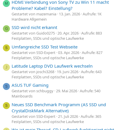
HDMI Verbindung von Sony TV zu Win 11 macht
M
Probleme? Kabel? Einstellung?
Gestartet von mazemania
13. Jan. 2026
Aufrufe: 1K
Hardware Allgemein
SSD wird nicht erkannt
G
Gestartet von Guido0275
20. Apr. 2026
Aufrufe: 883
Festplatten, SSDs und optische Laufwerke
Umfangreiche SSD Test Webseite
S
Gestartet von SSD-Expert
03. Apr. 2026
Aufrufe: 827
Festplatten, SSDs und optische Laufwerke
Latitude Laptop DVD Laufwerk wechseln
J
Gestartet von joschi3268
19. Juni 2026
Aufrufe: 643
Festplatten, SSDs und optische Laufwerke
ASUS TUF Gaming
S
Gestartet von schbuggy
29. Mai 2026
Aufrufe: 540
Mainboards
Neues SSD Benchmark Programm (AS SSD und
S
CrystalDiskMark Alternative)
Gestartet von SSD-Expert
21. Juli 2026
Aufrufe: 365
Festplatten, SSDs und optische Laufwerke
Wo ist mein Thread, CD Laufwerk funktioniert nicht