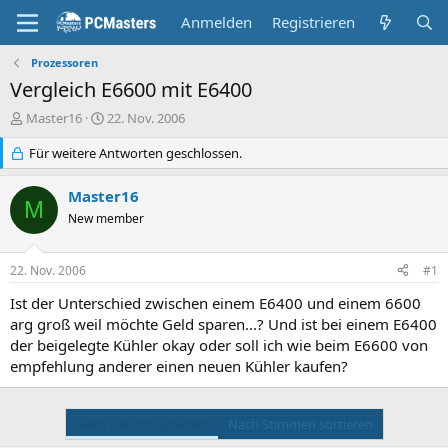
Anmelden
Registrieren
Prozessoren
Vergleich E6600 mit E6400
E
E
Master16
22. Nov. 2006
r
r
s
Für weitere Antworten geschlossen.
s
t
t
e
e
Master16
M
l
l
New member
l
l
e
t
r
a
22. Nov. 2006
#1
m
Ist der Unterschied zwischen einem E6400 und einem 6600
arg groß weil möchte Geld sparen...? Und ist bei einem E6400
der beigelegte Kühler okay oder soll ich wie beim E6600 von
empfehlung anderer einen neuen Kühler kaufen?
Nach Datum sortieren
Nach Stimmen sortieren