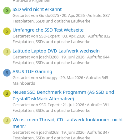
Hardware Allgemein
SSD wird nicht erkannt
G
Gestartet von Guido0275
20. Apr. 2026
Aufrufe: 887
Festplatten, SSDs und optische Laufwerke
Umfangreiche SSD Test Webseite
S
Gestartet von SSD-Expert
03. Apr. 2026
Aufrufe: 832
Festplatten, SSDs und optische Laufwerke
Latitude Laptop DVD Laufwerk wechseln
J
Gestartet von joschi3268
19. Juni 2026
Aufrufe: 644
Festplatten, SSDs und optische Laufwerke
ASUS TUF Gaming
S
Gestartet von schbuggy
29. Mai 2026
Aufrufe: 545
Mainboards
Neues SSD Benchmark Programm (AS SSD und
S
CrystalDiskMark Alternative)
Gestartet von SSD-Expert
21. Juli 2026
Aufrufe: 381
Festplatten, SSDs und optische Laufwerke
Wo ist mein Thread, CD Laufwerk funktioniert nicht
J
mehr?
Gestartet von joschi3268
19. Juni 2026
Aufrufe: 347
Festplatten, SSDs und optische Laufwerke