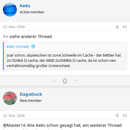
KeKs
Active member
22. Nov. 2006
#2
>> siehe anderer Thread.
KeKs schrieb:
Joar schon, dazwischen ist sone Schwelle im Cache - der 6400er hat
2x1024kb l2 cache, der 6600 2x2048kb l2 cache, da ist schon nen
verhältnismäßig großer Unterschied.
P
N
0
o
e
s
g
DagoDuck
i
a
New member
t
t
i
i
22. Nov. 2006
#3
v
v
@Master16 Wie KeKs schon gesagt hat, ein weiterer Thread
e
e