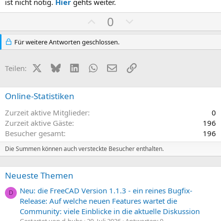
ist nicht nötig.
Hier
gehts weiter.
S
S
P
N
0
t
t
o
e
i
i
s
g
Für weitere Antworten geschlossen.
m
m
i
a
m
m
t
t
e
e
X (Twitter)
Bluesky
LinkedIn
WhatsApp
E-Mail
Link
Teilen:
i
i
v
v
Online-Statistiken
e
e
Zurzeit aktive Mitglieder
S
S
0
Zurzeit aktive Gäste
196
t
t
Besucher gesamt
196
i
i
m
m
Die Summen können auch versteckte Besucher enthalten.
m
m
e
e
Neueste Themen
Neu: die FreeCAD Version 1.1.3 - ein reines Bugfix-
D
Release: Auf welche neuen Features wartet die
Community: viele Einblicke in die aktuelle Diskussion
Gestartet von d-hubs
29. Juli 2026
Antworten: 0