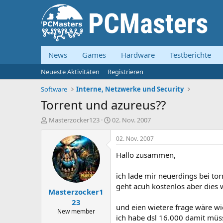
News
Games
Hardware
Testberichte
Neueste Aktivitäten
Registrieren
Software
Interne, Netzwerke und Security
Torrent und azureus??
E
E
Masterzocker123
02. Nov. 2007
r
r
s
s
02. Nov. 2007
t
t
Hallo zusammen,
e
e
l
l
l
l
ich lade mir neuerdings bei to
e
t
geht acuh kostenlos aber dies 
Masterzocker1
r
a
m
23
und eien wietere frage wäre wi
New member
ich habe dsl 16.000 damit müs