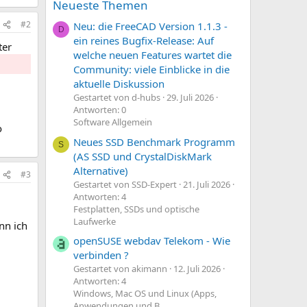
Neueste Themen
#2
Neu: die FreeCAD Version 1.1.3 -
D
ein reines Bugfix-Release: Auf
ter
welche neuen Features wartet die
Community: viele Einblicke in die
aktuelle Diskussion
Gestartet von d-hubs
29. Juli 2026
Antworten: 0
Software Allgemein
o
Neues SSD Benchmark Programm
S
(AS SSD und CrystalDiskMark
Alternative)
#3
Gestartet von SSD-Expert
21. Juli 2026
Antworten: 4
Festplatten, SSDs und optische
Laufwerke
nn ich
openSUSE webdav Telekom - Wie
verbinden ?
Gestartet von akimann
12. Juli 2026
Antworten: 4
Windows, Mac OS und Linux (Apps,
Anwendungen und B