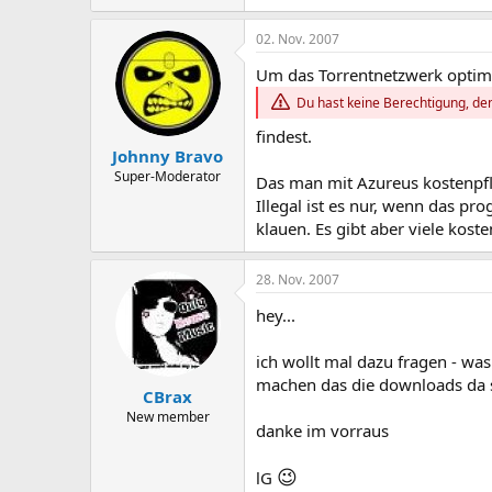
02. Nov. 2007
Um das Torrentnetzwerk optimal
Du hast keine Berechtigung, den
findest.
Johnny Bravo
Super-Moderator
Das man mit Azureus kostenpfl
Illegal ist es nur, wenn das pr
klauen. Es gibt aber viele kos
28. Nov. 2007
hey...
ich wollt mal dazu fragen - was
machen das die downloads da s
CBrax
New member
danke im vorraus
😉
lG