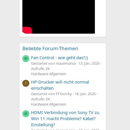
Beliebte Forum-Themen
Fan Control - wie geht das?;)
M
Gestartet von mazemania
13. Jan. 2026
Aufrufe: 2K
Hardware Allgemein
HP-Drucker will nicht normal
F
einschalten
Gestartet von FFGorcky
18. Jan. 2026
Aufrufe: 2K
Hardware Allgemein
HDMI Verbindung von Sony TV zu
M
Win 11 macht Probleme? Kabel?
Einstellung?