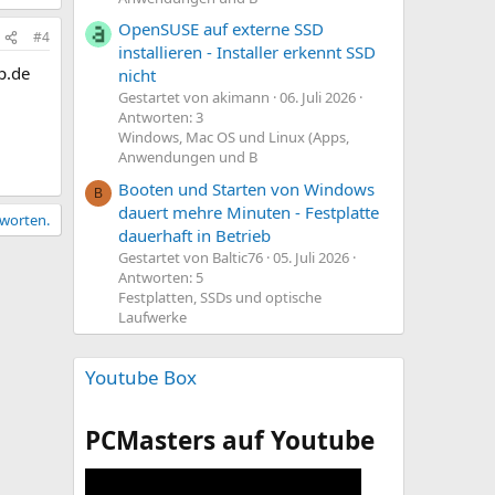
OpenSUSE auf externe SSD
#4
installieren - Installer erkennt SSD
p.de
nicht
Gestartet von akimann
06. Juli 2026
Antworten: 3
Windows, Mac OS und Linux (Apps,
Anwendungen und B
Booten und Starten von Windows
B
dauert mehre Minuten - Festplatte
tworten.
dauerhaft in Betrieb
Gestartet von Baltic76
05. Juli 2026
Antworten: 5
Festplatten, SSDs und optische
Laufwerke
Youtube Box
PCMasters auf Youtube