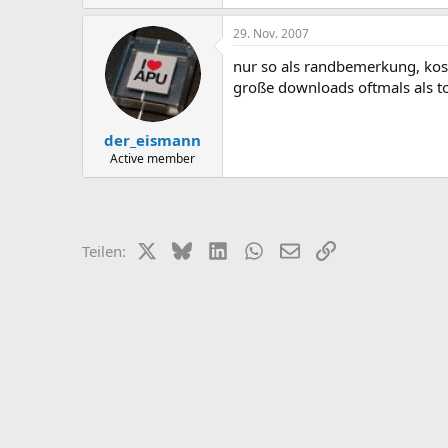
29. Nov. 2007
nur so als randbemerkung, koste
große downloads oftmals als to
der_eismann
Active member
X (Twitter)
Bluesky
LinkedIn
WhatsApp
E-Mail
Link
Teilen: