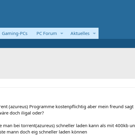
Gaming-PCs
PC Forum
Aktuelles
rrent (azureus) Programme kostenpflichtig aber mein freund sagt
wäre doch iligal oder?
e man bei torrent(azureus) schneller laden kann als mit 400kb u
ste mann doch eig schneller laden können