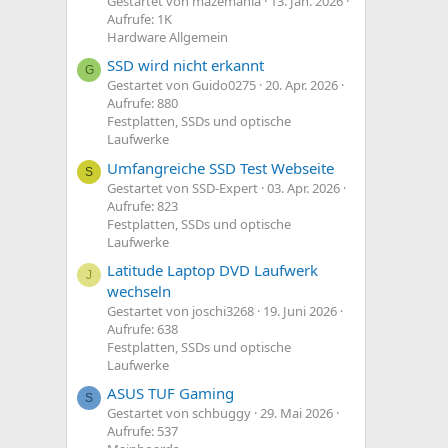
Gestartet von mazemania
13. Jan. 2026
Aufrufe: 1K
Hardware Allgemein
SSD wird nicht erkannt
G
Gestartet von Guido0275
20. Apr. 2026
Aufrufe: 880
Festplatten, SSDs und optische
Laufwerke
Umfangreiche SSD Test Webseite
S
Gestartet von SSD-Expert
03. Apr. 2026
Aufrufe: 823
Festplatten, SSDs und optische
Laufwerke
Latitude Laptop DVD Laufwerk
J
wechseln
Gestartet von joschi3268
19. Juni 2026
Aufrufe: 638
Festplatten, SSDs und optische
Laufwerke
ASUS TUF Gaming
S
Gestartet von schbuggy
29. Mai 2026
Aufrufe: 537