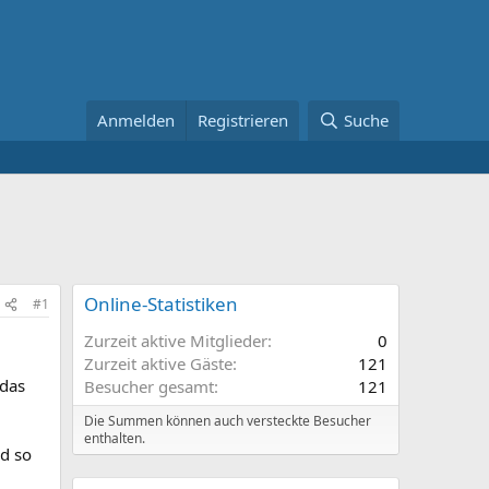
Anmelden
Registrieren
Suche
Online-Statistiken
#1
Zurzeit aktive Mitglieder
0
Zurzeit aktive Gäste
121
 das
Besucher gesamt
121
Die Summen können auch versteckte Besucher
enthalten.
nd so