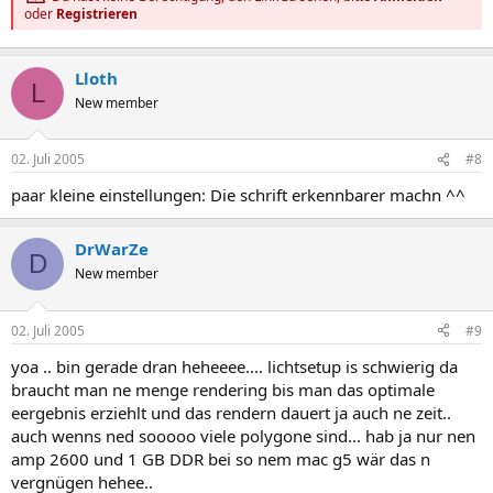
oder
Registrieren
Lloth
L
New member
02. Juli 2005
#8
paar kleine einstellungen: Die schrift erkennbarer machn ^^
DrWarZe
D
New member
02. Juli 2005
#9
yoa .. bin gerade dran heheeee.... lichtsetup is schwierig da
braucht man ne menge rendering bis man das optimale
eergebnis erziehlt und das rendern dauert ja auch ne zeit..
auch wenns ned sooooo viele polygone sind... hab ja nur nen
amp 2600 und 1 GB DDR bei so nem mac g5 wär das n
vergnügen hehee..