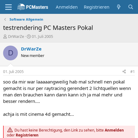
Anmelden
Registrieren
Software Allgemein
testrendering PC Masters Pokal
E
E
DrWarZe
01. Juli 2005
r
r
s
s
DrWarZe
D
t
t
New member
e
e
l
l
l
l
01. Juli 2005
#1
e
t
r
a
soo da mir war laaaaangweilig hab mal schnell nen pokal
m
gemacht is nur per raytracing gerendert 2 lichtquellen wenn
man den brauchen kann dann kann ich ja mal mehr und
besser rendern....
achja is mit cinema 4d gemacht...
Du hast keine Berechtigung, den Link zu sehen, bitte
Anmelden
oder
Registrieren