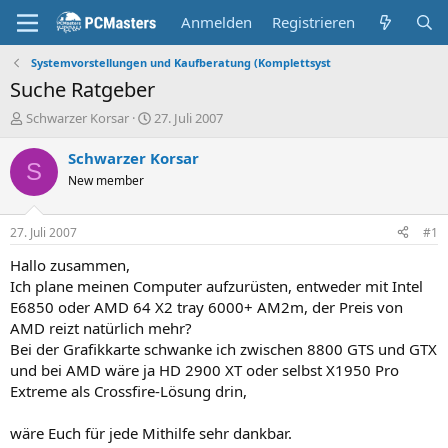
Anmelden
Registrieren
Systemvorstellungen und Kaufberatung (Komplettsyst
Suche Ratgeber
E
E
Schwarzer Korsar
27. Juli 2007
r
r
s
s
Schwarzer Korsar
S
t
t
New member
e
e
l
l
l
l
27. Juli 2007
#1
e
t
r
a
Hallo zusammen,
m
Ich plane meinen Computer aufzurüsten, entweder mit Intel
E6850 oder AMD 64 X2 tray 6000+ AM2m, der Preis von
AMD reizt natürlich mehr?
Bei der Grafikkarte schwanke ich zwischen 8800 GTS und GTX
und bei AMD wäre ja HD 2900 XT oder selbst X1950 Pro
Extreme als Crossfire-Lösung drin,
wäre Euch für jede Mithilfe sehr dankbar.