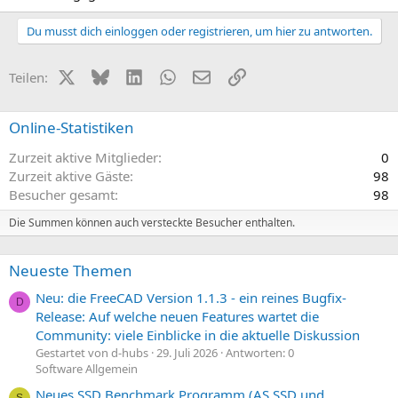
Du musst dich einloggen oder registrieren, um hier zu antworten.
X (Twitter)
Bluesky
LinkedIn
WhatsApp
E-Mail
Link
Teilen:
Online-Statistiken
Zurzeit aktive Mitglieder
0
Zurzeit aktive Gäste
98
Besucher gesamt
98
Die Summen können auch versteckte Besucher enthalten.
Neueste Themen
Neu: die FreeCAD Version 1.1.3 - ein reines Bugfix-
D
Release: Auf welche neuen Features wartet die
Community: viele Einblicke in die aktuelle Diskussion
Gestartet von d-hubs
29. Juli 2026
Antworten: 0
Software Allgemein
Neues SSD Benchmark Programm (AS SSD und