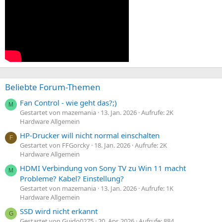
Beliebte Forum-Themen
Fan Control - wie geht das?;)
M
Gestartet von mazemania
13. Jan. 2026
Aufrufe: 2K
Hardware Allgemein
HP-Drucker will nicht normal einschalten
F
Gestartet von FFGorcky
18. Jan. 2026
Aufrufe: 2K
Hardware Allgemein
HDMI Verbindung von Sony TV zu Win 11 macht
M
Probleme? Kabel? Einstellung?
Gestartet von mazemania
13. Jan. 2026
Aufrufe: 1K
Hardware Allgemein
SSD wird nicht erkannt
G
Gestartet von Guido0275
20. Apr. 2026
Aufrufe: 884