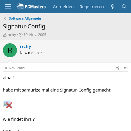
Anmelden
Registrieren
Software Allgemein
Signatur-Config
E
E
richy
10. Nov. 2005
r
r
s
s
richy
R
t
t
New member
e
e
l
l
l
l
10. Nov. 2005
#1
e
t
r
a
aloa !
m
habe mit samurize mal eine Signatur-Config gemacht:
wie findet ihrs ?