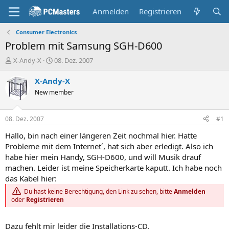
Anmelden
Registrieren
Consumer Electronics
Problem mit Samsung SGH-D600
E
E
X-Andy-X
08. Dez. 2007
r
r
s
s
X-Andy-X
t
t
New member
e
e
l
l
l
l
08. Dez. 2007
#1
e
t
r
a
Hallo, bin nach einer längeren Zeit nochmal hier. Hatte
m
Probleme mit dem Internet´, hat sich aber erledigt. Also ich
habe hier mein Handy, SGH-D600, und will Musik drauf
machen. Leider ist meine Speicherkarte kaputt. Ich habe noch
das Kabel hier:
Du hast keine Berechtigung, den Link zu sehen, bitte
Anmelden
oder
Registrieren
Dazu fehlt mir leider die Installations-CD.