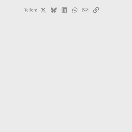
X (Twitter)
Bluesky
LinkedIn
WhatsApp
E-Mail
Link
Teilen: