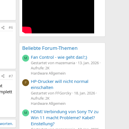
#6
Beliebte Forum-Themen
Fan Control - wie geht das?;)
M
Gestartet von mazemania
13. Jan. 2026
Aufrufe: 2K
Hardware Allgemein
#7
HP-Drucker will nicht normal
F
ht
einschalten
mplett
Gestartet von FFGorcky
18. Jan. 2026
Aufrufe: 2K
Hardware Allgemein
HDMI Verbindung von Sony TV zu
M
Win 11 macht Probleme? Kabel?
Einstellung?
tworten.