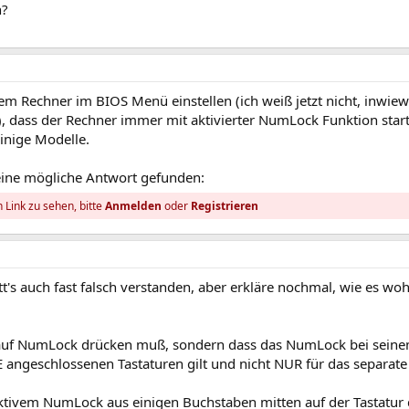
n?
nem Rechner im BIOS Menü einstellen (ich weiß jetzt nicht, inwiew
), dass der Rechner immer mit aktivierter NumLock Funktion start
inige Modelle.
eine mögliche Antwort gefunden:
 Link zu sehen, bitte
Anmelden
oder
Registrieren
t's auch fast falsch verstanden, aber erkläre nochmal, wie es woh
r auf NumLock drücken muß, sondern dass das NumLock bei sein
 angeschlossenen Tastaturen gilt und nicht NUR für das separate
 aktivem NumLock aus einigen Buchstaben mitten auf der Tastatur