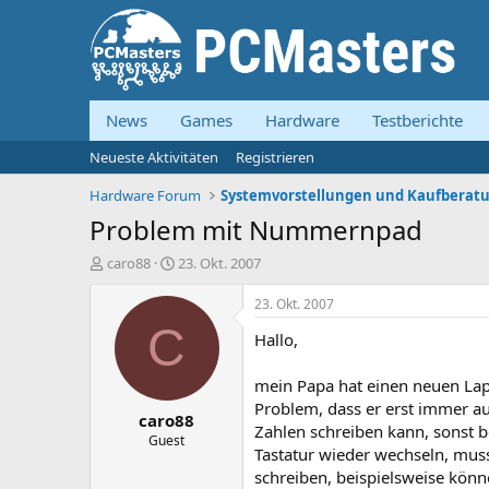
News
Games
Hardware
Testberichte
Neueste Aktivitäten
Registrieren
Hardware Forum
Problem mit Nummernpad
E
E
caro88
23. Okt. 2007
r
r
s
s
23. Okt. 2007
t
t
C
Hallo,
e
e
l
l
l
l
mein Papa hat einen neuen Lap
e
t
Problem, dass er erst immer 
caro88
r
a
Zahlen schreiben kann, sonst be
m
Guest
Tastatur wieder wechseln, mus
schreiben, beispielsweise kön