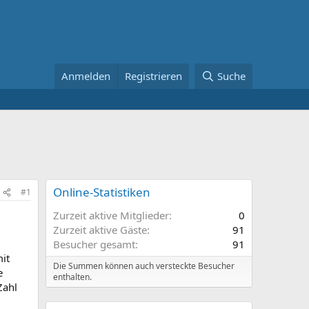
Anmelden
Registrieren
Suche
Online-Statistiken
#1
Zurzeit aktive Mitglieder
0
Zurzeit aktive Gäste
91
Besucher gesamt
91
it
Die Summen können auch versteckte Besucher
e
enthalten.
Zahl