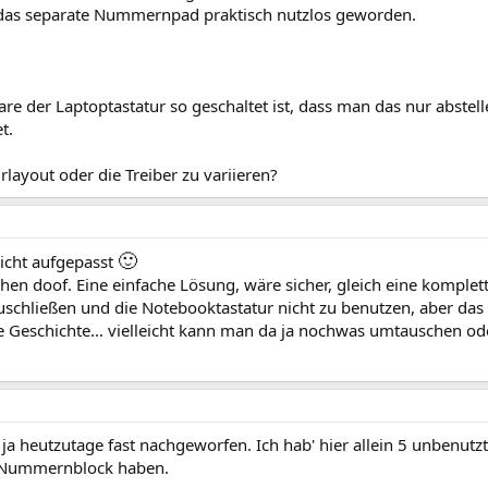
das separate Nummernpad praktisch nutzlos geworden.
re der Laptoptastatur so geschaltet ist, dass man das nur abstel
t.
layout oder die Treiber zu variieren?
🙂
nicht aufgepasst
sschen doof. Eine einfache Lösung, wäre sicher, gleich eine komplet
chließen und die Notebooktastatur nicht zu benutzen, aber das 
le Geschichte... vielleicht kann man da ja nochwas umtauschen od
u ja heutzutage fast nachgeworfen. Ich hab' hier allein 5 unbenutz
n Nummernblock haben.