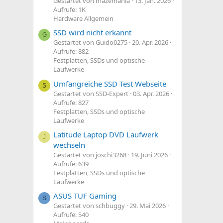
Gestartet von mazemania
13. Jan. 2026
Aufrufe: 1K
Hardware Allgemein
SSD wird nicht erkannt
G
Gestartet von Guido0275
20. Apr. 2026
Aufrufe: 882
Festplatten, SSDs und optische
Laufwerke
Umfangreiche SSD Test Webseite
S
Gestartet von SSD-Expert
03. Apr. 2026
Aufrufe: 827
Festplatten, SSDs und optische
Laufwerke
Latitude Laptop DVD Laufwerk
J
wechseln
Gestartet von joschi3268
19. Juni 2026
Aufrufe: 639
Festplatten, SSDs und optische
Laufwerke
ASUS TUF Gaming
S
Gestartet von schbuggy
29. Mai 2026
Aufrufe: 540