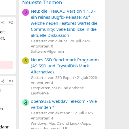
Neueste Themen
Neu: die FreeCAD Version 1.1.3 -
D
ein reines Bugfix-Release: Auf
#2
welche neuen Features wartet die
Community: viele Einblicke in die
eit
aktuelle Diskussion
et,
Gestartet von d-hubs
29. Juli 2026
Antworten: 0
Software Allgemein
Neues SSD Benchmark Programm
S
(AS SSD und CrystalDiskMark
Alternative)
Gestartet von SSD-Expert
21. Juli 2026
#3
Antworten: 4
Festplatten, SSDs und optische
l
Laufwerke
openSUSE webdav Telekom - Wie
verbinden ?
em
Gestartet von akimann
12. Juli 2026
Antworten: 4
Windows, Mac OS und Linux (Apps,
 dann
Anwendungen und B