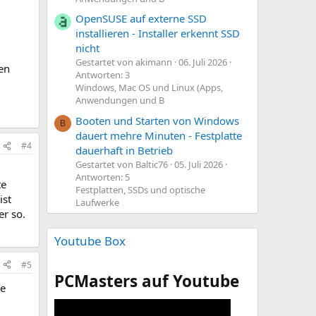
OpenSUSE auf externe SSD
installieren - Installer erkennt SSD
nicht
Gestartet von akimann
06. Juli 2026
len
Antworten: 3
Windows, Mac OS und Linux (Apps,
Anwendungen und B
Booten und Starten von Windows
B
dauert mehre Minuten - Festplatte
#4
dauerhaft in Betrieb
Gestartet von Baltic76
05. Juli 2026
Antworten: 5
te
Festplatten, SSDs und optische
ist
Laufwerke
er so.
Youtube Box
#5
PCMasters auf Youtube
te