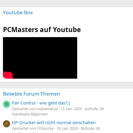
Youtube Box
PCMasters auf Youtube
Beliebte Forum-Themen
Fan Control - wie geht das?;)
M
Gestartet von mazemania
13. Jan. 2026
Aufrufe: 2K
Hardware Allgemein
HP-Drucker will nicht normal einschalten
F
Gestartet von FFGorcky
18. Jan. 2026
Aufrufe: 2K