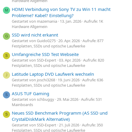
Hardware Allgemein
HDMI Verbindung von Sony TV zu Win 11 macht
M
Probleme? Kabel? Einstellung?
Gestartet von mazemania
13. Jan. 2026
Aufrufe: 1K
Hardware Allgemein
SSD wird nicht erkannt
G
Gestartet von Guido0275
20. Apr. 2026
Aufrufe: 877
Festplatten, SSDs und optische Laufwerke
Umfangreiche SSD Test Webseite
S
Gestartet von SSD-Expert
03. Apr. 2026
Aufrufe: 820
Festplatten, SSDs und optische Laufwerke
Latitude Laptop DVD Laufwerk wechseln
J
Gestartet von joschi3268
19. Juni 2026
Aufrufe: 636
Festplatten, SSDs und optische Laufwerke
ASUS TUF Gaming
S
Gestartet von schbuggy
29. Mai 2026
Aufrufe: 531
Mainboards
Neues SSD Benchmark Programm (AS SSD und
S
CrystalDiskMark Alternative)
Gestartet von SSD-Expert
21. Juli 2026
Aufrufe: 350
Festplatten, SSDs und optische Laufwerke