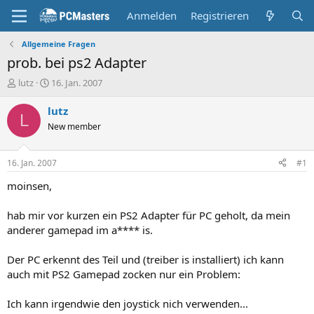
Anmelden
Registrieren
Allgemeine Fragen
prob. bei ps2 Adapter
E
E
lutz
16. Jan. 2007
r
r
s
s
lutz
L
t
t
New member
e
e
l
l
l
l
16. Jan. 2007
#1
e
t
r
a
moinsen,
m
hab mir vor kurzen ein PS2 Adapter für PC geholt, da mein
anderer gamepad im a**** is.
Der PC erkennt des Teil und (treiber is installiert) ich kann
auch mit PS2 Gamepad zocken nur ein Problem:
Ich kann irgendwie den joystick nich verwenden...