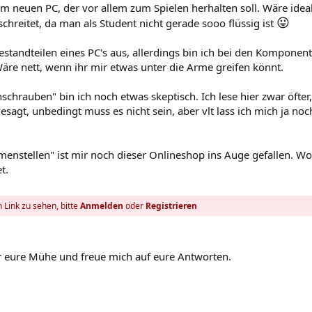
em neuen PC, der vor allem zum Spielen herhalten soll. Wäre ideal
😛
chreitet, da man als Student nicht gerade sooo flüssig ist
standteilen eines PC's aus, allerdings bin ich bei den Komponen
äre nett, wenn ihr mir etwas unter die Arme greifen könnt.
rauben" bin ich noch etwas skeptisch. Ich lese hier zwar öfter, 
gesagt, unbedingt muss es nicht sein, aber vlt lass ich mich ja noc
nstellen" ist mir noch dieser Onlineshop ins Auge gefallen. Wol
t.
 Link zu sehen, bitte
Anmelden
oder
Registrieren
 eure Mühe und freue mich auf eure Antworten.