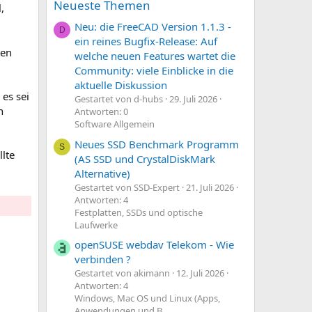
Neueste Themen
,
Neu: die FreeCAD Version 1.1.3 -
D
ein reines Bugfix-Release: Auf
ten
welche neuen Features wartet die
Community: viele Einblicke in die
aktuelle Diskussion
es sei
Gestartet von d-hubs
29. Juli 2026
h
Antworten: 0
Software Allgemein
Neues SSD Benchmark Programm
S
lte
(AS SSD und CrystalDiskMark
Alternative)
Gestartet von SSD-Expert
21. Juli 2026
Antworten: 4
Festplatten, SSDs und optische
Laufwerke
openSUSE webdav Telekom - Wie
verbinden ?
Gestartet von akimann
12. Juli 2026
Antworten: 4
Windows, Mac OS und Linux (Apps,
Anwendungen und B