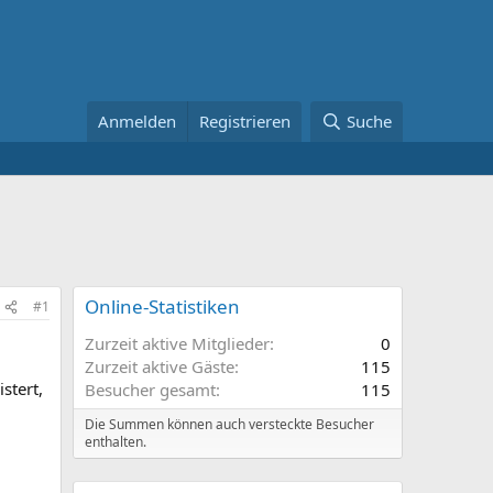
Anmelden
Registrieren
Suche
Online-Statistiken
#1
Zurzeit aktive Mitglieder
0
Zurzeit aktive Gäste
115
stert,
Besucher gesamt
115
Die Summen können auch versteckte Besucher
enthalten.