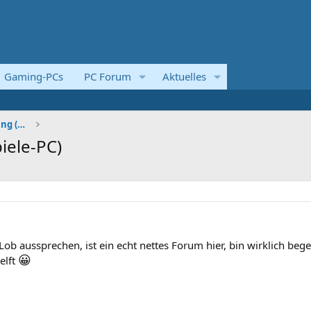
Gaming-PCs
PC Forum
Aktuelles
Systemvorstellungen und Kaufberatung (Komplettsyst
iele-PC)
ob aussprechen, ist ein echt nettes Forum hier, bin wirklich begei
😀
elft