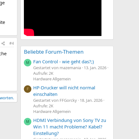
äge
ite
#4
Beliebte Forum-Themen
che
Fan Control - wie geht das?;)
M
Gestartet von mazemania
13. Jan. 2026
Aufrufe: 2K
Hardware Allgemein
HP-Drucker will nicht normal
F
einschalten
tworten.
Gestartet von FFGorcky
18. Jan. 2026
Aufrufe: 2K
Hardware Allgemein
HDMI Verbindung von Sony TV zu
M
Win 11 macht Probleme? Kabel?
Einstellung?