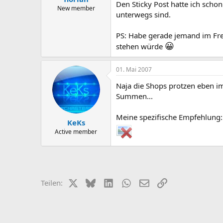
Den Sticky Post hatte ich scho
New member
unterwegs sind.
PS: Habe gerade jemand im Fre
😀
stehen würde
01. Mai 2007
Naja die Shops protzen eben i
Summen...
Meine spezifische Empfehlung:
KeKs
Active member
X (Twitter)
Bluesky
LinkedIn
WhatsApp
E-Mail
Link
Teilen: