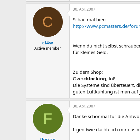
30. Apr. 2007
C
Schau mal hier:
http://www.pcmasters.de/foru
cl4w
Wenn du nicht selbst schraube
Active member
für kleines Geld.
Zu dem Shop:
Over
cklocking
, lol!
Die Systeme sind überteuert, d
guten Luftkühlung ist man auf 
30. Apr. 2007
F
Danke schonmal für die Antwor
Irgendwie dachte ich mir das m
florian