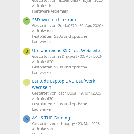
Gestartet von mazemania
13. Jan. 2026
Aufrufe: 1K
Hardware Allgemein
SSD wird nicht erkannt
G
Gestartet von Guido0275
20. Apr. 2026
Aufrufe: 877
Festplatten, SSDs und optische
Laufwerke
Umfangreiche SSD Test Webseite
S
Gestartet von SSD-Expert
03. Apr. 2026
Aufrufe: 820
Festplatten, SSDs und optische
Laufwerke
Latitude Laptop DVD Laufwerk
J
wechseln
Gestartet von joschi3268
19. Juni 2026
Aufrufe: 636
Festplatten, SSDs und optische
Laufwerke
ASUS TUF Gaming
S
Gestartet von schbuggy
29. Mai 2026
Aufrufe: 531