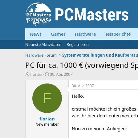
News
Games
Hardware
Testberichte
Neueste Aktivitäten
Registrieren
Hardware Forum
PC für ca. 1000 € (vorwiegend Sp
E
E
florian
30. Apr. 2007
r
r
s
s
30. Apr. 2007
t
t
F
Hallo,
e
e
l
l
l
l
erstmal möchte ich ein großes L
e
t
wie ihr hier den Leuten weiterh
florian
r
a
m
New member
Nun zu meinem Anliegen: