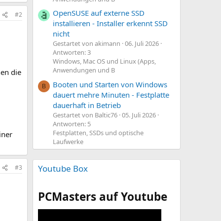
OpenSUSE auf externe SSD
#2
installieren - Installer erkennt SSD
nicht
Gestartet von akimann
06. Juli 2026
Antworten: 3
Windows, Mac OS und Linux (Apps,
Anwendungen und B
en die
Booten und Starten von Windows
B
dauert mehre Minuten - Festplatte
dauerhaft in Betrieb
Gestartet von Baltic76
05. Juli 2026
Antworten: 5
Festplatten, SSDs und optische
iner
Laufwerke
Youtube Box
#3
PCMasters auf Youtube