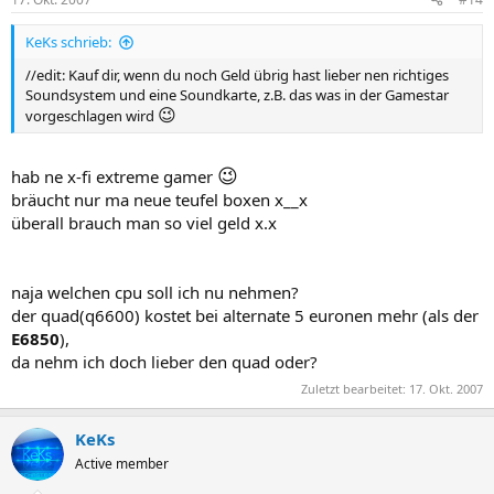
KeKs schrieb:
//edit: Kauf dir, wenn du noch Geld übrig hast lieber nen richtiges
Soundsystem und eine Soundkarte, z.B. das was in der Gamestar
😉
vorgeschlagen wird
😉
hab ne x-fi extreme gamer
bräucht nur ma neue teufel boxen x__x
überall brauch man so viel geld x.x
naja welchen cpu soll ich nu nehmen?
der quad(q6600) kostet bei alternate 5 euronen mehr (als der
E6850
),
da nehm ich doch lieber den quad oder?
Zuletzt bearbeitet:
17. Okt. 2007
KeKs
Active member