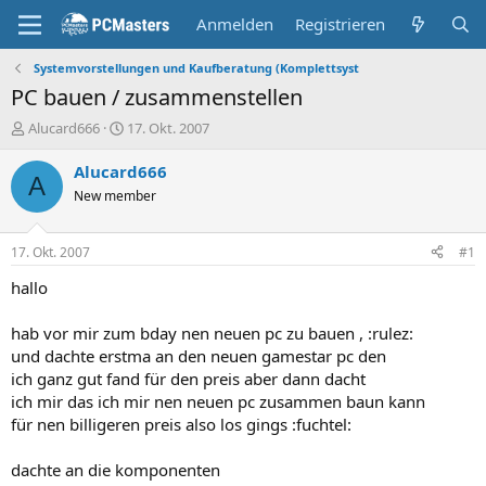
Anmelden
Registrieren
Systemvorstellungen und Kaufberatung (Komplettsyst
PC bauen / zusammenstellen
E
E
Alucard666
17. Okt. 2007
r
r
s
s
Alucard666
A
t
t
New member
e
e
l
l
l
l
17. Okt. 2007
#1
e
t
r
a
hallo
m
hab vor mir zum bday nen neuen pc zu bauen , :rulez:
und dachte erstma an den neuen gamestar pc den
ich ganz gut fand für den preis aber dann dacht
ich mir das ich mir nen neuen pc zusammen baun kann
für nen billigeren preis also los gings :fuchtel:
dachte an die komponenten