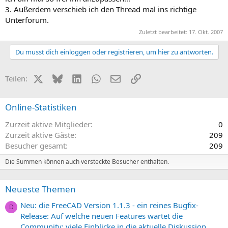
3. Außerdem verschieb ich den Thread mal ins richtige
Unterforum.
Zuletzt bearbeitet:
17. Okt. 2007
Du musst dich einloggen oder registrieren, um hier zu antworten.
X (Twitter)
Bluesky
LinkedIn
WhatsApp
E-Mail
Link
Teilen:
Online-Statistiken
Zurzeit aktive Mitglieder
0
Zurzeit aktive Gäste
209
Besucher gesamt
209
Die Summen können auch versteckte Besucher enthalten.
Neueste Themen
Neu: die FreeCAD Version 1.1.3 - ein reines Bugfix-
D
Release: Auf welche neuen Features wartet die
Community: viele Einblicke in die aktuelle Diskussion