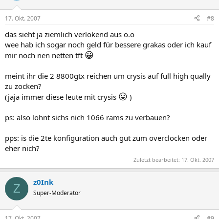
17. Okt. 2007
#8
das sieht ja ziemlich verlokend aus o.o
wee hab ich sogar noch geld für bessere grakas oder ich kauf
😀
mir noch nen netten tft
meint ihr die 2 8800gtx reichen um crysis auf full high qually
zu zocken?
😛
(jaja immer diese leute mit crysis
)
ps: also lohnt sichs nich 1066 rams zu verbauen?
pps: is die 2te konfiguration auch gut zum overclocken oder
eher nich?
Zuletzt bearbeitet:
17. Okt. 2007
z0Ink
Z
Super-Moderator
17. Okt. 2007
#9