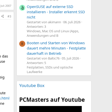
 Juli 2007
OpenSUSE auf externe SSD
installieren - Installer erkennt SSD
#3
nicht
Gestartet von akimann
06. Juli 2026
Antworten: 3
Windows, Mac OS und Linux (Apps,
Anwendungen und B
Booten und Starten von Windows
B
dauert mehre Minuten - Festplatte
dauerhaft in Betrieb
 das
Gestartet von Baltic76
05. Juli 2026
use
Antworten: 5
Festplatten, SSDs und optische
Laufwerke
eig
Youtube Box
gute
.html
PCMasters auf Youtube
rne