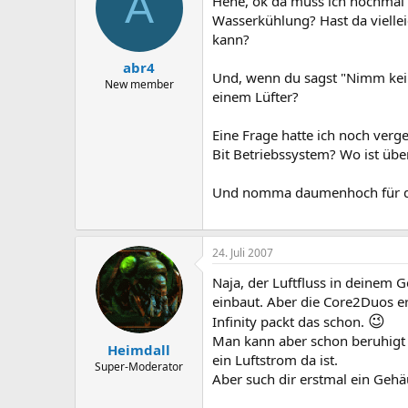
A
Hehe, ok da muss ich nochmal 
Wasserkühlung? Hast da vielle
kann?
abr4
Und, wenn du sagst "Nimm keine
New member
einem Lüfter?
Eine Frage hatte ich noch ver
Bit Betriebssystem? Wo ist üb
Und nomma daumenhoch für die
24. Juli 2007
Naja, der Luftfluss in deinem 
einbaut. Aber die Core2Duos e
😉
Infinity packt das schon.
Man kann aber schon beruhigt 
Heimdall
ein Luftstrom da ist.
Super-Moderator
Aber such dir erstmal ein Gehäu