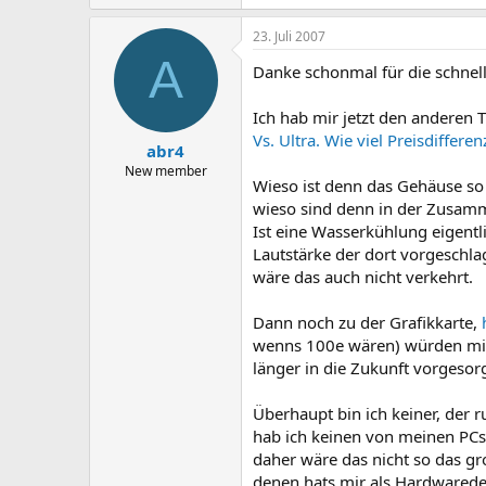
23. Juli 2007
A
Danke schonmal für die schnel
Ich hab mir jetzt den anderen 
Vs. Ultra. Wie viel Preisdifferen
abr4
New member
Wieso ist denn das Gehäuse so 
wieso sind denn in der Zusamm
Ist eine Wasserkühlung eigentli
Lautstärke der dort vorgeschl
wäre das auch nicht verkehrt.
Dann noch zu der Grafikkarte,
wenns 100e wären) würden mir 
länger in die Zukunft vorgesorg
Überhaupt bin ich keiner, der 
hab ich keinen von meinen PCs
daher wäre das nicht so das g
denen hats mir als Hardwarede