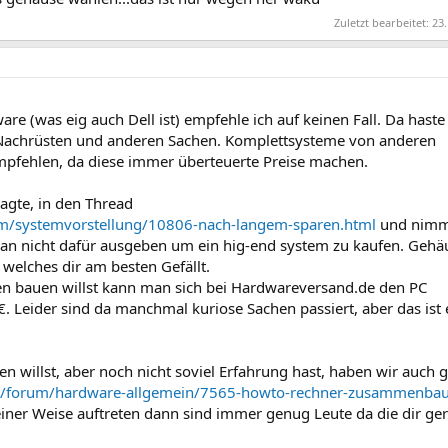
Zuletzt bearbeitet:
23.
re (was eig auch Dell ist) empfehle ich auf keinen Fall. Da haste
Nachrüsten und anderen Sachen. Komplettsysteme von anderen
empfehlen, da diese immer überteuerte Preise machen.
sagte, in den Thread
m/systemvorstellung/10806-nach-langem-sparen.html
und nimm
an nicht dafür ausgeben um ein hig-end system zu kaufen. Gehä
 welches dir am besten Gefällt.
n bauen willst kann man sich bei Hardwareversand.de den PC
 Leider sind da manchmal kuriose Sachen passiert, aber das ist 
willst, aber noch nicht soviel Erfahrung hast, haben wir auch 
e/forum/hardware-allgemein/7565-howto-rechner-zusammenbau
ner Weise auftreten dann sind immer genug Leute da die dir ge