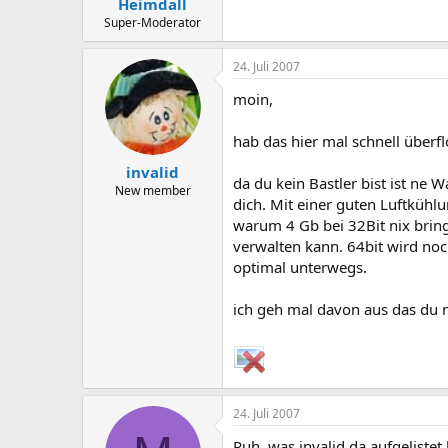
Heimdall
Super-Moderator
24. Juli 2007
moin,
hab das hier mal schnell überf
invalid
da du kein Bastler bist ist ne 
New member
dich. Mit einer guten Luftkühl
warum 4 Gb bei 32Bit nix brin
verwalten kann. 64bit wird noc
optimal unterwegs.
ich geh mal davon aus das du 
24. Juli 2007
Puh, was invalid da aufgelistet