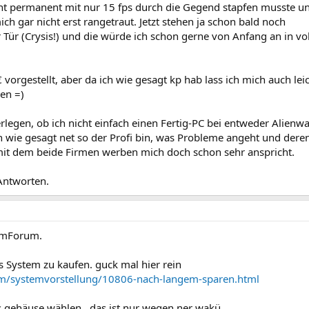
cht permanent mit nur 15 fps durch die Gegend stapfen musste u
ich gar nicht erst rangetraut. Jetzt stehen ja schon bald noch
 Tür (Crysis!) und die würde ich schon gerne von Anfang an in vol
€ vorgestellt, aber da ich wie gesagt kp hab lass ich mich auch lei
en =)
egen, ob ich nicht einfach einen Fertig-PC bei entweder Alienw
ich wie gesagt net so der Profi bin, was Probleme angeht und dere
 mit dem beide Firmen werben mich doch schon sehr anspricht.
Antworten.
imForum.
s System zu kaufen. guck mal hier rein
m/systemvorstellung/10806-nach-langem-sparen.html
s gehäuse wählen...das ist nur wegen ner wakü