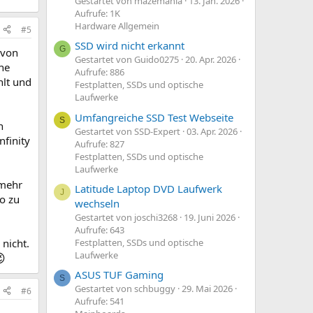
Gestartet von mazemania
13. Jan. 2026
Aufrufe: 1K
Hardware Allgemein
#5
SSD wird nicht erkannt
G
 von
Gestartet von Guido0275
20. Apr. 2026
the
Aufrufe: 886
hlt und
Festplatten, SSDs und optische
Laufwerke
Umfangreiche SSD Test Webseite
S
n
Gestartet von SSD-Expert
03. Apr. 2026
nfinity
Aufrufe: 827
Festplatten, SSDs und optische
Laufwerke
 mehr
Latitude Laptop DVD Laufwerk
J
o zu
wechseln
Gestartet von joschi3268
19. Juni 2026
Aufrufe: 643
 nicht.
Festplatten, SSDs und optische
Laufwerke

ASUS TUF Gaming
S
Gestartet von schbuggy
29. Mai 2026
#6
Aufrufe: 541