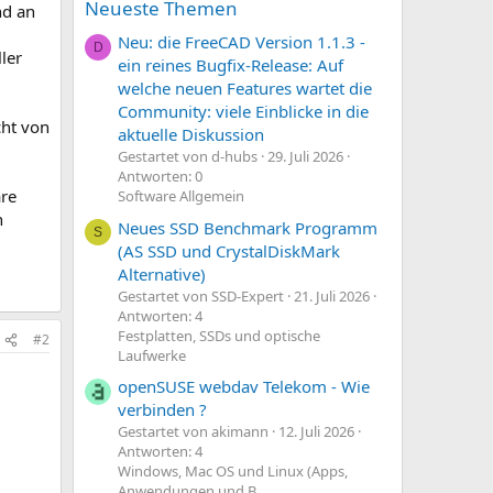
Neueste Themen
nd an
Neu: die FreeCAD Version 1.1.3 -
D
ler
ein reines Bugfix-Release: Auf
welche neuen Features wartet die
Community: viele Einblicke in die
cht von
aktuelle Diskussion
Gestartet von d-hubs
29. Juli 2026
Antworten: 0
are
Software Allgemein
n
Neues SSD Benchmark Programm
S
(AS SSD und CrystalDiskMark
Alternative)
Gestartet von SSD-Expert
21. Juli 2026
Antworten: 4
Festplatten, SSDs und optische
#2
Laufwerke
openSUSE webdav Telekom - Wie
verbinden ?
Gestartet von akimann
12. Juli 2026
Antworten: 4
Windows, Mac OS und Linux (Apps,
Anwendungen und B