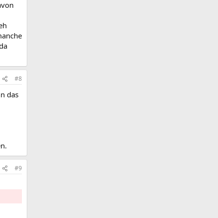
avon
eh
 manche
 da
#8
nn das
n.
#9