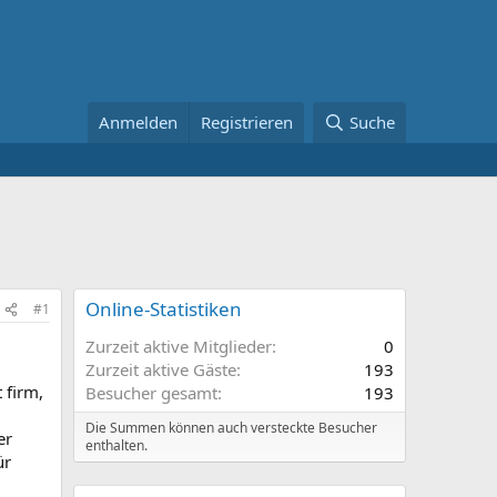
Anmelden
Registrieren
Suche
Online-Statistiken
#1
Zurzeit aktive Mitglieder
0
Zurzeit aktive Gäste
193
 firm,
Besucher gesamt
193
Die Summen können auch versteckte Besucher
er
enthalten.
ür