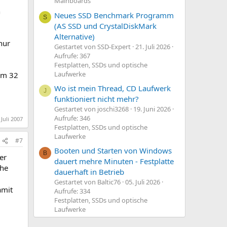
Mainboards
n
Neues SSD Benchmark Programm
S
(AS SSD und CrystalDiskMark
Alternative)
nur
Gestartet von SSD-Expert
21. Juli 2026
Aufrufe: 367
Festplatten, SSDs und optische
Laufwerke
em 32
Wo ist mein Thread, CD Laufwerk
J
funktioniert nicht mehr?
Gestartet von joschi3268
19. Juni 2026
Aufrufe: 346
 Juli 2007
Festplatten, SSDs und optische
Laufwerke
#7
Booten und Starten von Windows
B
er
dauert mehre Minuten - Festplatte
the
dauerhaft in Betrieb
Gestartet von Baltic76
05. Juli 2026
amit
Aufrufe: 334
Festplatten, SSDs und optische
Laufwerke