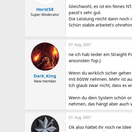
Gleichwohl, es ist ein feines N
Horst58
passt's sehr gut.
Super-Moderator
Die Leistung reicht dann noch
Schön stable arbeitet's ohnehin
07. Aug. 2007
ne ich hab leider ein Straight
ansonsten Top.)
Wenn du wirklich sicher gehen 
Dark_King
mit 600W nehmen. Mehr ist auf
New member
Ich glaub zwar nicht, dass es w
Wenn du dein System schön orde
nehmen, das hängt aber auch v
07. Aug. 2007
Ok also hättet ihr noch ne Ide