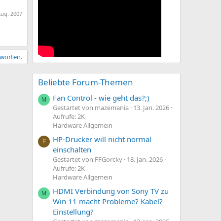
Aug. 2007
tworten.
Beliebte Forum-Themen
Fan Control - wie geht das?;)
M
Gestartet von mazemania
13. Jan. 2026
Aufrufe: 2K
Hardware Allgemein
HP-Drucker will nicht normal
F
einschalten
Gestartet von FFGorcky
18. Jan. 2026
Aufrufe: 2K
Hardware Allgemein
HDMI Verbindung von Sony TV zu
M
Win 11 macht Probleme? Kabel?
Einstellung?