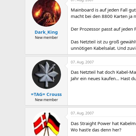
Mainboard is auf jeden Fall gut
macht bei den 8800 Karten ja ni
Der Prozessor passt auf jeden F
Dark_King
New member
Das Netzteil ist zu groß gewäh
unnötigen Kabelsalat. Und zuvie
07. Aug. 2007
Das Netzteil hat doch Kabel-Ma
Jahr ein neues kaufen... Hast 
=TAG= Crouss
New member
07. Aug. 2007
Das Straight Power hat Kabe
Wo hast'e das denn her?