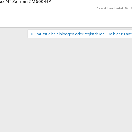
r das NT Zalman ZM600-HP
Zuletzt bearbeitet:
08. 
Du musst dich einloggen oder registrieren, um hier zu an