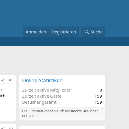
Anmelden
Registrieren
Suche
Online-Statistiken
#1
n
Zurzeit aktive Mitglieder
0
ich
Zurzeit aktive Gäste
159
Besucher gesamt
159
Die Summen können auch versteckte Besucher
enthalten.
#2