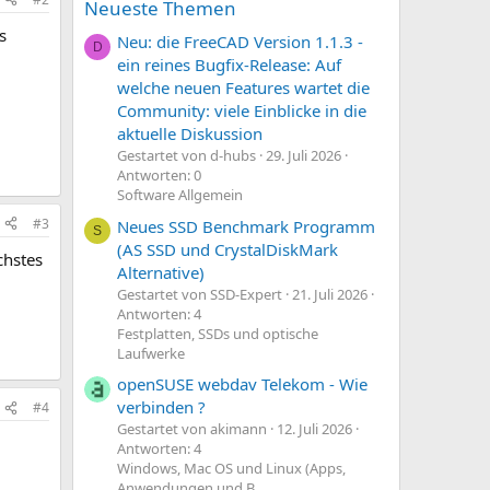
Neueste Themen
s
Neu: die FreeCAD Version 1.1.3 -
D
ein reines Bugfix-Release: Auf
welche neuen Features wartet die
Community: viele Einblicke in die
aktuelle Diskussion
Gestartet von d-hubs
29. Juli 2026
Antworten: 0
Software Allgemein
#3
Neues SSD Benchmark Programm
S
(AS SSD und CrystalDiskMark
chstes
Alternative)
Gestartet von SSD-Expert
21. Juli 2026
Antworten: 4
Festplatten, SSDs und optische
Laufwerke
openSUSE webdav Telekom - Wie
verbinden ?
#4
Gestartet von akimann
12. Juli 2026
Antworten: 4
Windows, Mac OS und Linux (Apps,
Anwendungen und B