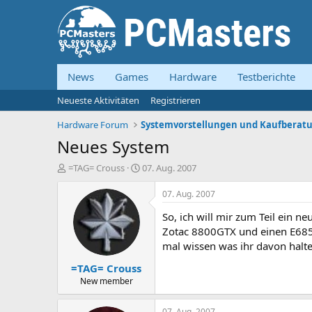
News
Games
Hardware
Testberichte
Neueste Aktivitäten
Registrieren
Hardware Forum
Neues System
E
E
=TAG= Crouss
07. Aug. 2007
r
r
s
s
07. Aug. 2007
t
t
So, ich will mir zum Teil ein 
e
e
l
l
Zotac 8800GTX und einen E6850.
l
l
mal wissen was ihr davon haltet
e
t
=TAG= Crouss
r
a
m
New member
07. Aug. 2007