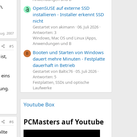
n,
OpenSUSE auf externe SSD
installieren - Installer erkennt SSD
nicht
Gestartet von akimann
06. Juli 2026
Antworten: 3
Aug. 2007
Windows, Mac OS und Linux (Apps,
Anwendungen und B
#5
Booten und Starten von Windows
B
ist,
dauert mehre Minuten - Festplatte
dauerhaft in Betrieb
Gestartet von Baltic76
05. Juli 2026
 eins
Antworten: 5
Festplatten, SSDs und optische
Laufwerke
dung.
Youtube Box
PCMasters auf Youtube
#6
llte