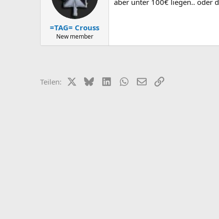
aber unter 100€ liegen.. ode
=TAG= Crouss
New member
X (Twitter)
Bluesky
LinkedIn
WhatsApp
E-Mail
Link
Teilen: