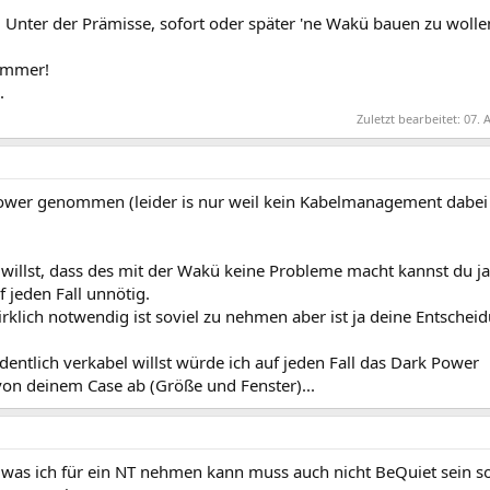
T. Unter der Prämisse, sofort oder später 'ne Wakü bauen zu wolle
 immer!
.
Zuletzt bearbeitet:
07. 
 Power genommen (leider is nur weil kein Kabelmanagement dabei 
willst, dass des mit der Wakü keine Probleme macht kannst du ja
 jeden Fall unnötig.
irklich notwendig ist soviel zu nehmen aber ist ja deine Entschei
ntlich verkabel willst würde ich auf jeden Fall das Dark Power
on deinem Case ab (Größe und Fenster)...
e was ich für ein NT nehmen kann muss auch nicht BeQuiet sein so