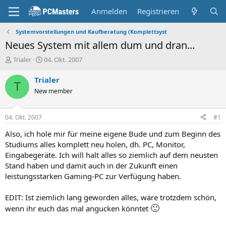
Anmelden
Registrieren
Systemvorstellungen und Kaufberatung (Komplettsyst
Neues System mit allem dum und dran...
E
E
Trialer
04. Okt. 2007
r
r
s
s
Trialer
T
t
t
New member
e
e
l
l
l
l
04. Okt. 2007
#1
e
t
r
a
Also, ich hole mir für meine eigene Bude und zum Beginn des
m
Studiums alles komplett neu holen, dh. PC, Monitor,
Eingabegeräte. Ich will halt alles so ziemlich auf dem neusten
Stand haben und damit auch in der Zukunft einen
leistungsstarken Gaming-PC zur Verfügung haben.
EDIT: Ist ziemlich lang geworden alles, wäre trotzdem schön,
🙂
wenn ihr euch das mal angucken könntet