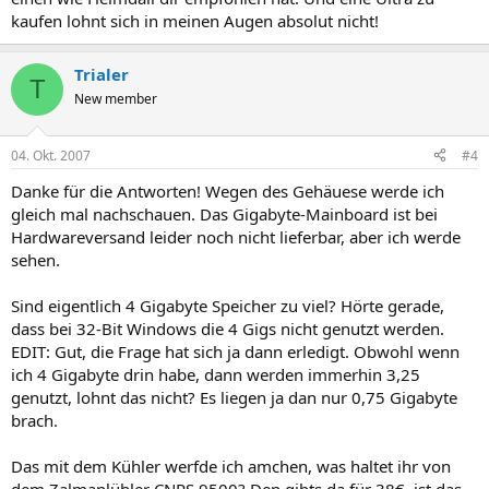
kaufen lohnt sich in meinen Augen absolut nicht!
Trialer
T
New member
04. Okt. 2007
#4
Danke für die Antworten! Wegen des Gehäuese werde ich
gleich mal nachschauen. Das Gigabyte-Mainboard ist bei
Hardwareversand leider noch nicht lieferbar, aber ich werde
sehen.
Sind eigentlich 4 Gigabyte Speicher zu viel? Hörte gerade,
dass bei 32-Bit Windows die 4 Gigs nicht genutzt werden.
EDIT: Gut, die Frage hat sich ja dann erledigt. Obwohl wenn
ich 4 Gigabyte drin habe, dann werden immerhin 3,25
genutzt, lohnt das nicht? Es liegen ja dan nur 0,75 Gigabyte
brach.
Das mit dem Kühler werfde ich amchen, was haltet ihr von
dem Zalmanlühler CNPS 9500? Den gibts da für 38€, ist das