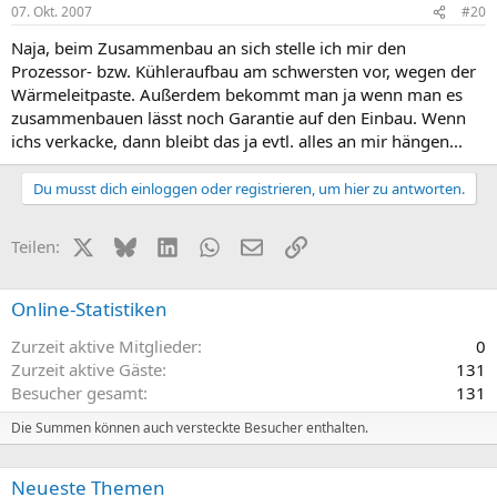
07. Okt. 2007
#20
Naja, beim Zusammenbau an sich stelle ich mir den
Prozessor- bzw. Kühleraufbau am schwersten vor, wegen der
Wärmeleitpaste. Außerdem bekommt man ja wenn man es
zusammenbauen lässt noch Garantie auf den Einbau. Wenn
ichs verkacke, dann bleibt das ja evtl. alles an mir hängen...
Du musst dich einloggen oder registrieren, um hier zu antworten.
X (Twitter)
Bluesky
LinkedIn
WhatsApp
E-Mail
Link
Teilen:
Online-Statistiken
Zurzeit aktive Mitglieder
0
Zurzeit aktive Gäste
131
Besucher gesamt
131
Die Summen können auch versteckte Besucher enthalten.
Neueste Themen