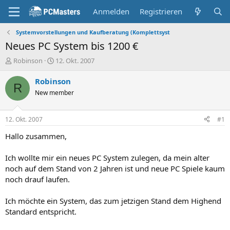
Anmelden
Registrieren
Systemvorstellungen und Kaufberatung (Komplettsyst
Neues PC System bis 1200 €
E
E
Robinson
12. Okt. 2007
r
r
s
s
Robinson
R
t
t
New member
e
e
l
l
l
l
12. Okt. 2007
#1
e
t
r
a
Hallo zusammen,
m
Ich wollte mir ein neues PC System zulegen, da mein alter
noch auf dem Stand von 2 Jahren ist und neue PC Spiele kaum
noch drauf laufen.
Ich möchte ein System, das zum jetzigen Stand dem Highend
Standard entspricht.