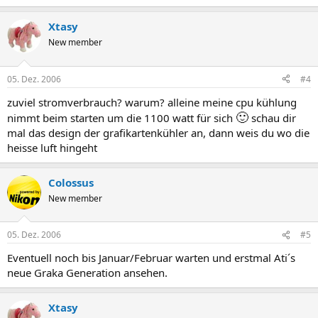
Xtasy
New member
05. Dez. 2006
#4
zuviel stromverbrauch? warum? alleine meine cpu kühlung
🙂
nimmt beim starten um die 1100 watt für sich
schau dir
mal das design der grafikartenkühler an, dann weis du wo die
heisse luft hingeht
Colossus
New member
05. Dez. 2006
#5
Eventuell noch bis Januar/Februar warten und erstmal Ati´s
neue Graka Generation ansehen.
Xtasy