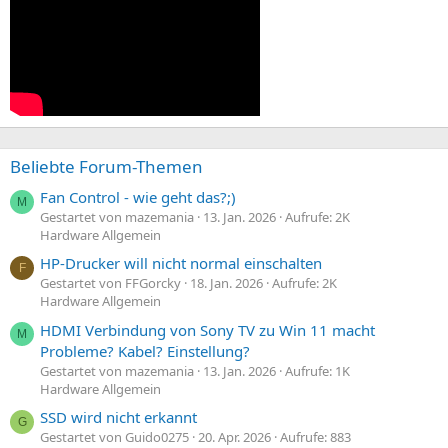
Beliebte Forum-Themen
Fan Control - wie geht das?;)
M
Gestartet von mazemania
13. Jan. 2026
Aufrufe: 2K
Hardware Allgemein
HP-Drucker will nicht normal einschalten
F
Gestartet von FFGorcky
18. Jan. 2026
Aufrufe: 2K
Hardware Allgemein
HDMI Verbindung von Sony TV zu Win 11 macht
M
Probleme? Kabel? Einstellung?
Gestartet von mazemania
13. Jan. 2026
Aufrufe: 1K
Hardware Allgemein
SSD wird nicht erkannt
G
Gestartet von Guido0275
20. Apr. 2026
Aufrufe: 883