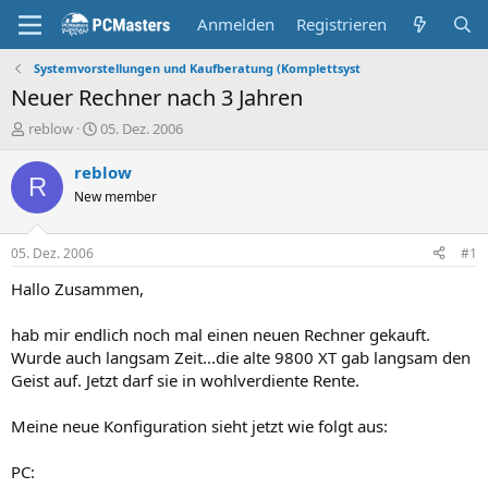
Anmelden
Registrieren
Systemvorstellungen und Kaufberatung (Komplettsyst
Neuer Rechner nach 3 Jahren
E
E
reblow
05. Dez. 2006
r
r
s
s
reblow
R
t
t
New member
e
e
l
l
l
l
05. Dez. 2006
#1
e
t
r
a
Hallo Zusammen,
m
hab mir endlich noch mal einen neuen Rechner gekauft.
Wurde auch langsam Zeit...die alte 9800 XT gab langsam den
Geist auf. Jetzt darf sie in wohlverdiente Rente.
Meine neue Konfiguration sieht jetzt wie folgt aus:
PC: