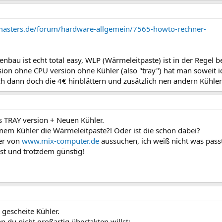
masters.de/forum/hardware-allgemein/7565-howto-rechner-
bau ist echt total easy, WLP (Wärmeleitpaste) ist in der Regel b
ion ohne CPU version ohne Kühler (also "tray") hat man soweit i
ch dann doch die 4€ hinblättern und zusätzlich nen andern Kühle
als TRAY version + Neuen Kühler.
nem Kühler die Wärmeleitpaste?! Oder ist die schon dabei?
ler von
www.mix-computer.de
aussuchen, ich weiß nicht was pass
st und trotzdem günstig!
gescheite Kühler.
 du nicht großartig übertakten willst: