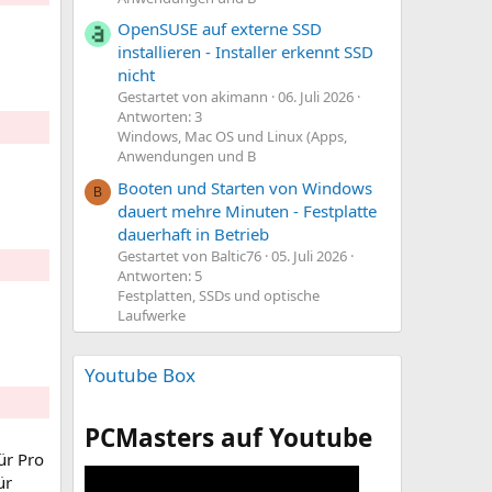
OpenSUSE auf externe SSD
installieren - Installer erkennt SSD
nicht
Gestartet von akimann
06. Juli 2026
Antworten: 3
Windows, Mac OS und Linux (Apps,
Anwendungen und B
Booten und Starten von Windows
B
dauert mehre Minuten - Festplatte
dauerhaft in Betrieb
Gestartet von Baltic76
05. Juli 2026
Antworten: 5
Festplatten, SSDs und optische
Laufwerke
Youtube Box
PCMasters auf Youtube
ür Pro
ür