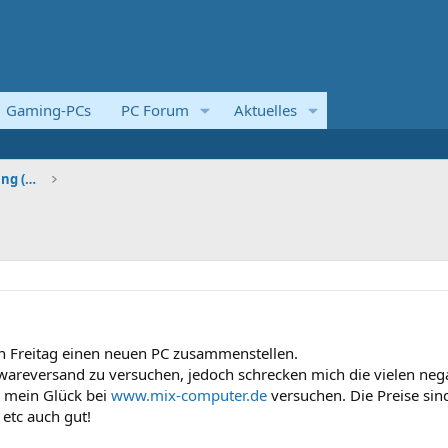
Gaming-PCs
PC Forum
Aktuelles
Systemvorstellungen und Kaufberatung (Komplettsyst
en Freitag einen neuen PC zusammenstellen.
wareversand zu versuchen, jedoch schrecken mich die vielen neg
 mein Glück bei
www.mix-computer.de
versuchen. Die Preise sin
 etc auch gut!