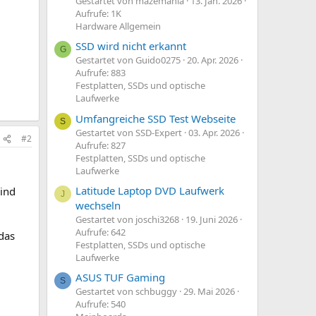
Gestartet von mazemania
13. Jan. 2026
Aufrufe: 1K
Hardware Allgemein
SSD wird nicht erkannt
G
Gestartet von Guido0275
20. Apr. 2026
Aufrufe: 883
Festplatten, SSDs und optische
Laufwerke
Umfangreiche SSD Test Webseite
S
Gestartet von SSD-Expert
03. Apr. 2026
#2
Aufrufe: 827
Festplatten, SSDs und optische
Laufwerke
Latitude Laptop DVD Laufwerk
sind
J
wechseln
Gestartet von joschi3268
19. Juni 2026
Aufrufe: 642
das
Festplatten, SSDs und optische
Laufwerke
ASUS TUF Gaming
S
Gestartet von schbuggy
29. Mai 2026
Aufrufe: 540