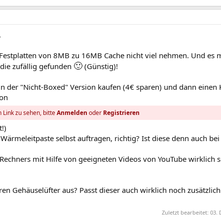
.
ch Festplatten von 8MB zu 16MB Cache nicht viel nehmen. Und es 
🙂
die zufällig gefunden
(Günstig)!
in der "Nicht-Boxed" Version kaufen (4€ sparen) und dann einen 
von
 Link zu sehen, bitte
Anmelden
oder
Registrieren
!)
 Wärmeleitpaste selbst auftragen, richtig? Ist diese denn auch be
echners mit Hilfe von geeigneten Videos von YouTube wirklich 
ren Gehäuselüfter aus? Passt dieser auch wirklich noch zusätzlich
Zuletzt bearbeitet:
03. 