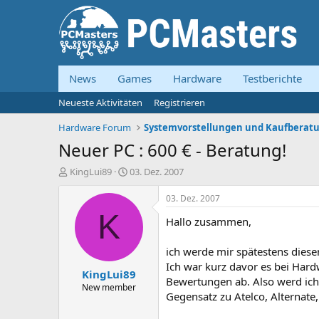
News
Games
Hardware
Testberichte
Neueste Aktivitäten
Registrieren
Hardware Forum
Neuer PC : 600 € - Beratung!
E
E
KingLui89
03. Dez. 2007
r
r
s
s
03. Dez. 2007
t
t
K
Hallo zusammen,
e
e
l
l
l
l
ich werde mir spätestens dies
e
t
Ich war kurz davor es bei Hard
KingLui89
r
a
Bewertungen ab. Also werd ich
m
New member
Gegensatz zu Atelco, Alternate,