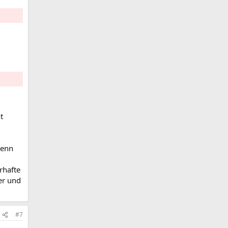
t
wenn
rhafte
er und
#7