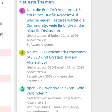
Neueste Themen
ch
Neu: die FreeCAD Version 1.1.3 -
D
ein reines Bugfix-Release: Auf
welche neuen Features wartet die
in
Community: viele Einblicke in die
aktuelle Diskussion
n!
Gestartet von d-hubs
29. Juli 2026
Antworten: 0
Software Allgemein
Neues SSD Benchmark Programm
S
(AS SSD und CrystalDiskMark
Alternative)
Gestartet von SSD-Expert
21. Juli 2026
Antworten: 4
Festplatten, SSDs und optische
Laufwerke
openSUSE webdav Telekom - Wie
verbinden ?
Gestartet von akimann
12. Juli 2026
Antworten: 4
Windows, Mac OS und Linux (Apps,
Anwendungen und B