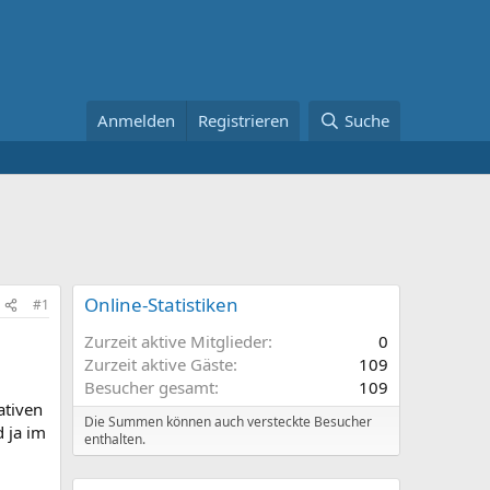
Anmelden
Registrieren
Suche
Online-Statistiken
#1
Zurzeit aktive Mitglieder
0
Zurzeit aktive Gäste
109
Besucher gesamt
109
ativen
Die Summen können auch versteckte Besucher
d ja im
enthalten.