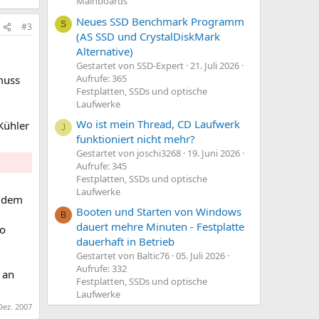
Mainboards
Neues SSD Benchmark Programm
S
#3
(AS SSD und CrystalDiskMark
Alternative)
Gestartet von SSD-Expert
21. Juli 2026
Aufrufe: 365
muss
Festplatten, SSDs und optische
Laufwerke
Wo ist mein Thread, CD Laufwerk
Kühler
J
funktioniert nicht mehr?
Gestartet von joschi3268
19. Juni 2026
Aufrufe: 345
Festplatten, SSDs und optische
Laufwerke
i dem
Booten und Starten von Windows
B
dauert mehre Minuten - Festplatte
so
dauerhaft in Betrieb
Gestartet von Baltic76
05. Juli 2026
Aufrufe: 332
 an
Festplatten, SSDs und optische
Laufwerke
Dez. 2007