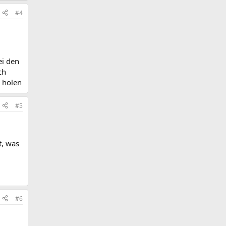
#4
ei den
ch
r holen
#5
t, was
#6