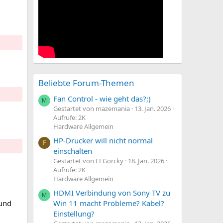
Beliebte Forum-Themen
Fan Control - wie geht das?;)
M
Gestartet von mazemania
13. Jan. 2026
Aufrufe: 2K
Hardware Allgemein
HP-Drucker will nicht normal
F
einschalten
Gestartet von FFGorcky
18. Jan. 2026
Aufrufe: 2K
Hardware Allgemein
HDMI Verbindung von Sony TV zu
M
 und
Win 11 macht Probleme? Kabel?
Einstellung?