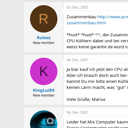
03. Dez. 2007
R
Zusammenbau
http://www.pc
zusammenbau.html
*hust* *hust* ^^, der Zusammen
Rulezz
CPU Kühlern dabei und bei vers
New member
weiss keine garantie da würd i
04. Dez. 2007
K
Ja klar kauf ich jetzt den CPU 
Aber ich brauch doch auch bei 
Kannst Du mir bitte einen Küh
keinen Lärm macht, was "gut" i
KingLui89
New member
Viele Grüße, Marius
04. Dez. 2007
Leider hat Mix Computer kaum 
Dieser Coolermaster reicht wenn