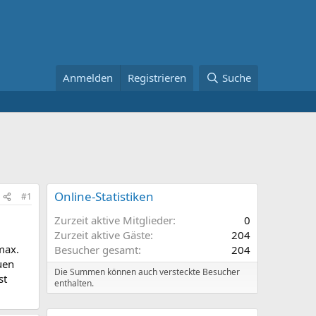
Anmelden
Registrieren
Suche
Online-Statistiken
#1
Zurzeit aktive Mitglieder
0
Zurzeit aktive Gäste
204
max.
Besucher gesamt
204
uen
Die Summen können auch versteckte Besucher
st
enthalten.