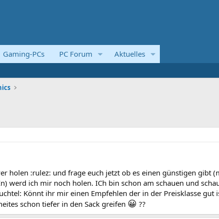
Gaming-PCs
PC Forum
Aktuelles
ics
r holen :rulez: und frage euch jetzt ob es einen günstigen gibt (
-In) werd ich mir noch holen. ICh bin schon am schauen und scha
fuchtel: Könnt ihr mir einen Empfehlen der in der Preisklasse gut i
😀
eites schon tiefer in den Sack greifen
??