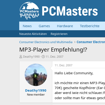
News
Games
Hardware
Testberichte
Neueste Aktivitäten
Registrieren
Consumer Electronics und Multimedia
Consumer Electron
MP3-Player Empfehlung!?
E
E
Deathy1990
11. Dez. 2007
r
r
s
s
11. Dez. 2007
t
t
Hallo Liebe Community,
e
e
l
l
l
l
ich möchte mir einen MP3-Playe
e
t
70€) gescheite Kopfhörer (Ear
Deathy1990
r
a
aber werd iwie nicht schlauer.:
m
New member
oder sollte man für etwas gesch