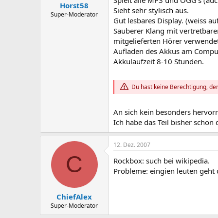
Spielt alle MP3 und OGG's (auc
Horst58
Sieht sehr stylisch aus.
Super-Moderator
Gut lesbares Display. (weiss a
Sauberer Klang mit vertretbar
mitgelieferten Hörer verwendet
Aufladen des Akkus am Comput
Akkulaufzeit 8-10 Stunden.
Du hast keine Berechtigung, den
An sich kein besonders hervorr
Ich habe das Teil bisher schon 
12. Dez. 2007
C
Rockbox: such bei wikipedia.
Probleme: eingien leuten geht 
ChiefAlex
Super-Moderator