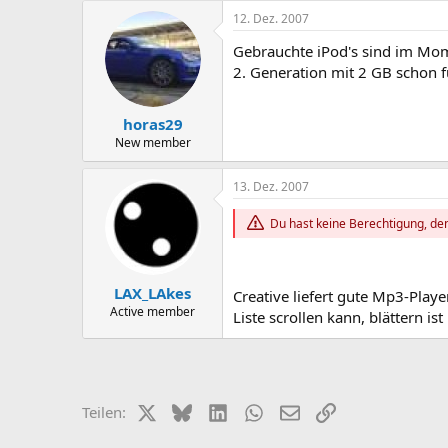
12. Dez. 2007
Gebrauchte iPod's sind im Mom
2. Generation mit 2 GB schon f
horas29
New member
13. Dez. 2007
Du hast keine Berechtigung, den
LAX_LAkes
Creative liefert gute Mp3-Playe
Active member
Liste scrollen kann, blättern ist 
X (Twitter)
Bluesky
LinkedIn
WhatsApp
E-Mail
Link
Teilen: