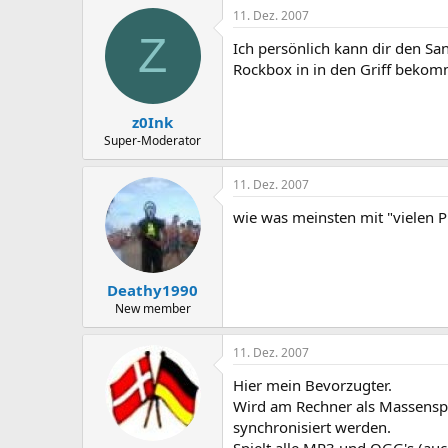
11. Dez. 2007
Z
Ich persönlich kann dir den S
Rockbox in in den Griff bekom
z0Ink
Super-Moderator
11. Dez. 2007
wie was meinsten mit "vielen 
Deathy1990
New member
11. Dez. 2007
Hier mein Bevorzugter.
Wird am Rechner als Massenspe
synchronisiert werden.