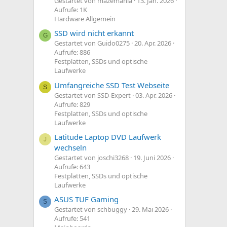
Gestartet von mazemania
13. Jan. 2026
Aufrufe: 1K
Hardware Allgemein
SSD wird nicht erkannt
G
Gestartet von Guido0275
20. Apr. 2026
Aufrufe: 886
Festplatten, SSDs und optische
Laufwerke
Umfangreiche SSD Test Webseite
S
Gestartet von SSD-Expert
03. Apr. 2026
Aufrufe: 829
Festplatten, SSDs und optische
Laufwerke
Latitude Laptop DVD Laufwerk
J
wechseln
Gestartet von joschi3268
19. Juni 2026
Aufrufe: 643
Festplatten, SSDs und optische
Laufwerke
ASUS TUF Gaming
S
Gestartet von schbuggy
29. Mai 2026
Aufrufe: 541