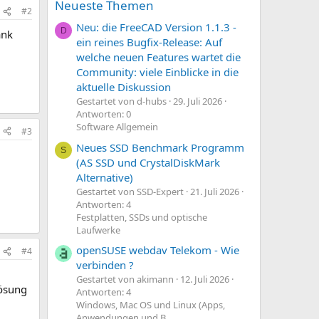
Neueste Themen
#2
Neu: die FreeCAD Version 1.1.3 -
D
ank
ein reines Bugfix-Release: Auf
welche neuen Features wartet die
Community: viele Einblicke in die
aktuelle Diskussion
Gestartet von d-hubs
29. Juli 2026
Antworten: 0
Software Allgemein
#3
Neues SSD Benchmark Programm
S
(AS SSD und CrystalDiskMark
Alternative)
Gestartet von SSD-Expert
21. Juli 2026
Antworten: 4
Festplatten, SSDs und optische
Laufwerke
openSUSE webdav Telekom - Wie
#4
verbinden ?
Gestartet von akimann
12. Juli 2026
lösung
Antworten: 4
Windows, Mac OS und Linux (Apps,
Anwendungen und B