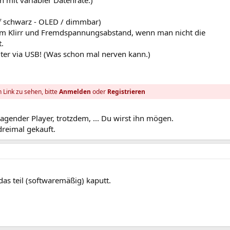
h mit variabler Datenrate.)
uf schwarz - OLED / dimmbar)
em Klirr und Fremdspannungsabstand, wenn man nicht die
.
er via USB! (Was schon mal nerven kann.)
 Link zu sehen, bitte
Anmelden
oder
Registrieren
agender Player, trotzdem, ... Du wirst ihn mögen.
dreimal gekauft.
das teil (softwaremäßig) kaputt.