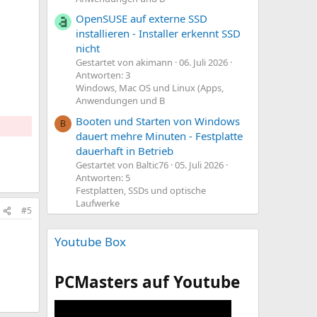
OpenSUSE auf externe SSD
installieren - Installer erkennt SSD
nicht
Gestartet von akimann
06. Juli 2026
Antworten: 3
Windows, Mac OS und Linux (Apps,
Anwendungen und B
Booten und Starten von Windows
B
dauert mehre Minuten - Festplatte
dauerhaft in Betrieb
Gestartet von Baltic76
05. Juli 2026
Antworten: 5
Festplatten, SSDs und optische
Laufwerke
#5
Youtube Box
PCMasters auf Youtube