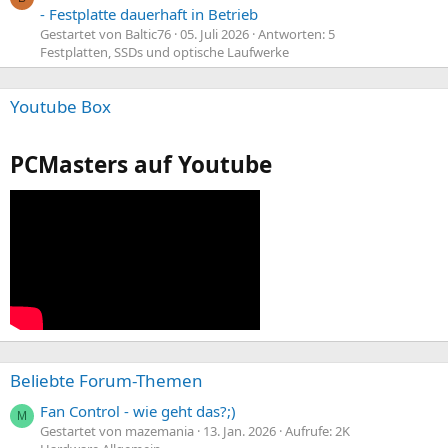
- Festplatte dauerhaft in Betrieb
Gestartet von Baltic76
05. Juli 2026
Antworten: 5
Festplatten, SSDs und optische Laufwerke
Youtube Box
PCMasters auf Youtube
Beliebte Forum-Themen
Fan Control - wie geht das?;)
M
Gestartet von mazemania
13. Jan. 2026
Aufrufe: 2K