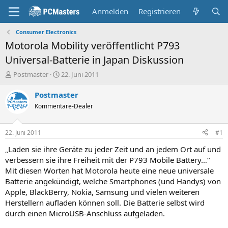
Anmelden
Registrieren
Consumer Electronics
Motorola Mobility veröffentlicht P793
Universal-Batterie in Japan Diskussion
E
E
Postmaster
22. Juni 2011
r
r
s
s
Postmaster
t
t
Kommentare-Dealer
e
e
l
l
l
l
22. Juni 2011
#1
e
t
r
a
„Laden sie ihre Geräte zu jeder Zeit und an jedem Ort auf und
m
verbessern sie ihre Freiheit mit der P793 Mobile Battery…“
Mit diesen Worten hat Motorola heute eine neue universale
Batterie angekündigt, welche Smartphones (und Handys) von
Apple, BlackBerry, Nokia, Samsung und vielen weiteren
Herstellern aufladen können soll. Die Batterie selbst wird
durch einen MicroUSB-Anschluss aufgeladen.