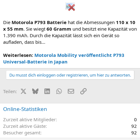
Die
Motorola P793 Batterie
hat die Abmessungen
110 x 10
x 55 mm
. Sie wiegt
60 Gramm
und besitzt eine Kapazität von
1.390 mAh. Durch die Kapazität lässt sich ein Gerät so
aufladen, dass bis...
Weiterlesen:
Motorola Mobility veröffentlicht P793
Universal-Batterie in Japan
Du musst dich einloggen oder registrieren, um hier zu antworten.
X (Twitter)
Bluesky
LinkedIn
WhatsApp
E-Mail
Link
Teilen:
Online-Statistiken
Zurzeit aktive Mitglieder
0
Zurzeit aktive Gäste
92
Besucher gesamt
92