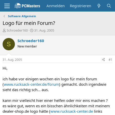
Anmelden
Registrieren
Software Allgemein
Logo für mein Forum?
E
E
Schroeder160
31. Aug. 2005
r
r
s
s
Schroeder160
S
t
t
New member
e
e
l
l
l
l
31. Aug. 2005
#1
e
t
r
a
Hi,
m
ich habe vor einigen wochen ein logo für mein forum
(
www.rucksack-center.de/forum
) gemacht. doch irgendwie
sieht das richtig sch... aus.
kann mir vielleicht hier einer helfen oder mir eins machen ?
es wäre gut, wenn es ein bisschen ähnlichkeiten mit meinem
dealer-shop.de logo hätte (
www.rucksack-center.de
links