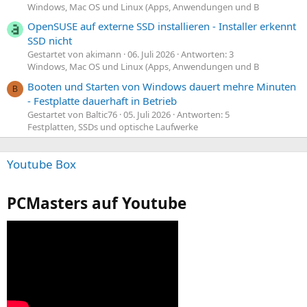
Windows, Mac OS und Linux (Apps, Anwendungen und B
OpenSUSE auf externe SSD installieren - Installer erkennt
SSD nicht
Gestartet von akimann
06. Juli 2026
Antworten: 3
Windows, Mac OS und Linux (Apps, Anwendungen und B
Booten und Starten von Windows dauert mehre Minuten
B
- Festplatte dauerhaft in Betrieb
Gestartet von Baltic76
05. Juli 2026
Antworten: 5
Festplatten, SSDs und optische Laufwerke
Youtube Box
PCMasters auf Youtube