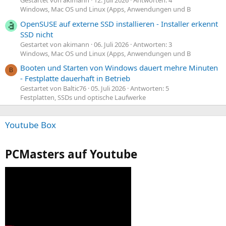
Gestartet von akimann
12. Juli 2026
Antworten: 4
Windows, Mac OS und Linux (Apps, Anwendungen und B
OpenSUSE auf externe SSD installieren - Installer erkennt
SSD nicht
Gestartet von akimann
06. Juli 2026
Antworten: 3
Windows, Mac OS und Linux (Apps, Anwendungen und B
Booten und Starten von Windows dauert mehre Minuten
B
- Festplatte dauerhaft in Betrieb
Gestartet von Baltic76
05. Juli 2026
Antworten: 5
Festplatten, SSDs und optische Laufwerke
Youtube Box
PCMasters auf Youtube