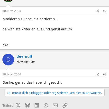
30. Nov. 2004
#2
Markieren > Tabelle > sortieren....
da wählste kriterien aus und gehst auf Ok
kex
dev_null
D
New member
30. Nov. 2004
#3
Danke, genau das habe ich gesucht.
Du musst dich einloggen oder registrieren, um hier zu antworten.
X (Twitter)
Bluesky
LinkedIn
WhatsApp
E-Mail
Link
Teilen: