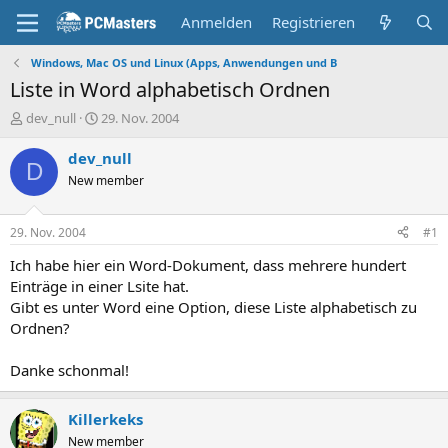
Anmelden
Registrieren
Windows, Mac OS und Linux (Apps, Anwendungen und B
Liste in Word alphabetisch Ordnen
E
E
dev_null
29. Nov. 2004
r
r
s
s
dev_null
D
t
t
New member
e
e
l
l
l
l
29. Nov. 2004
#1
e
t
r
a
Ich habe hier ein Word-Dokument, dass mehrere hundert
m
Einträge in einer Lsite hat.
Gibt es unter Word eine Option, diese Liste alphabetisch zu
Ordnen?
Danke schonmal!
Killerkeks
New member