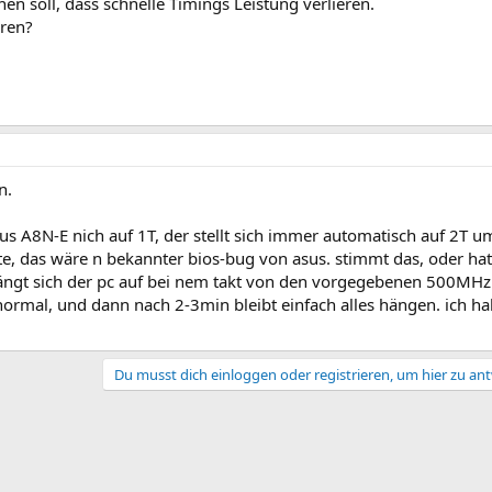
hen soll, dass schnelle Timings Leistung verlieren.
ären?
n.
us A8N-E nich auf 1T, der stellt sich immer automatisch auf 2T 
te, das wäre n bekannter bios-bug von asus. stimmt das, oder hat
ngt sich der pc auf bei nem takt von den vorgegebenen 500MH
nz normal, und dann nach 2-3min bleibt einfach alles hängen. ich h
Du musst dich einloggen oder registrieren, um hier zu an