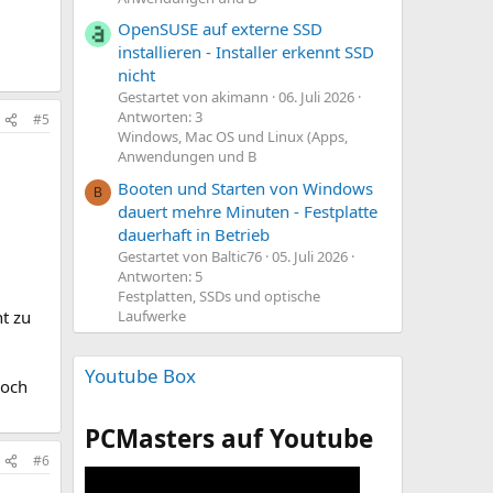
OpenSUSE auf externe SSD
installieren - Installer erkennt SSD
nicht
Gestartet von akimann
06. Juli 2026
Antworten: 3
#5
Windows, Mac OS und Linux (Apps,
Anwendungen und B
Booten und Starten von Windows
B
dauert mehre Minuten - Festplatte
dauerhaft in Betrieb
Gestartet von Baltic76
05. Juli 2026
Antworten: 5
Festplatten, SSDs und optische
Laufwerke
t zu
Youtube Box
noch
PCMasters auf Youtube
#6