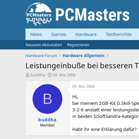
News
Games
Hardware
Testberichte
Neueste Aktivitäten
Registrieren
Hardware Forum
Hardware Allgemein
Leistungeinbuße bei besseren T
E
E
buddha
09. Mai 2006
r
r
s
s
09. Mai 2006
t
t
B
Hi,
e
e
l
l
bei meinem 2GB-Kit G.Skill-Spe
l
l
3-2-6 anstatt einer leistungss
e
t
in beiden SiSoftSandra-Kategor
buddha
r
a
m
Member
Habt ihr eine Erklärung dafür?