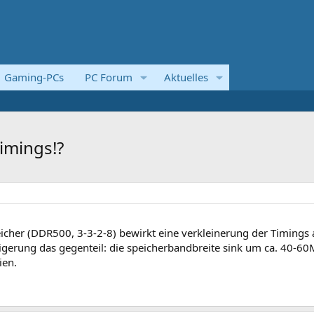
Gaming-PCs
PC Forum
Aktuelles
imings!?
icher (DDR500, 3-3-2-8) bewirkt eine verkleinerung der Timings 
teigerung das gegenteil: die speicherbandbreite sink um ca. 40-6
ien.