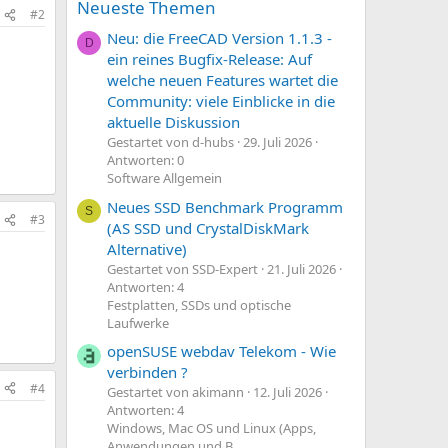
Neueste Themen
#2
Neu: die FreeCAD Version 1.1.3 -
D
ein reines Bugfix-Release: Auf
welche neuen Features wartet die
Community: viele Einblicke in die
aktuelle Diskussion
Gestartet von d-hubs
29. Juli 2026
Antworten: 0
Software Allgemein
Neues SSD Benchmark Programm
S
#3
(AS SSD und CrystalDiskMark
Alternative)
Gestartet von SSD-Expert
21. Juli 2026
Antworten: 4
Festplatten, SSDs und optische
Laufwerke
openSUSE webdav Telekom - Wie
verbinden ?
#4
Gestartet von akimann
12. Juli 2026
Antworten: 4
Windows, Mac OS und Linux (Apps,
Anwendungen und B