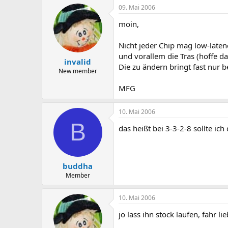
09. Mai 2006
moin,
Nicht jeder Chip mag low-laten
und vorallem die Tras (hoffe da
invalid
Die zu ändern bringt fast nur b
New member
MFG
10. Mai 2006
B
das heißt bei 3-3-2-8 sollte ic
buddha
Member
10. Mai 2006
jo lass ihn stock laufen, fahr l