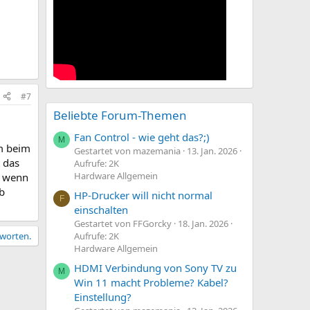
#7
Beliebte Forum-Themen
Fan Control - wie geht das?;)
M
um beim
Gestartet von mazemania
13. Jan. 2026
 das
Aufrufe: 2K
Hardware Allgemein
z wenn
ab
HP-Drucker will nicht normal
F
einschalten
Gestartet von FFGorcky
18. Jan. 2026
tworten.
Aufrufe: 2K
Hardware Allgemein
HDMI Verbindung von Sony TV zu
M
Win 11 macht Probleme? Kabel?
Einstellung?