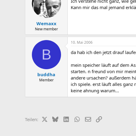
Ich verstehe nicht ganz, wie ge
Kann mir das mal jemand erkl
Wemaxx
New member
10. Mai 2006
B
da hab ich den jetzt drauf laufe
mein speicher läuft auf dem As
starten. n freund von mir mein
buddha
andere ursachen? außerdem hä
Member
ich spiele. erst läuft alles ga
keine ahnung warum...
X (Twitter)
Bluesky
LinkedIn
WhatsApp
E-Mail
Link
Teilen: