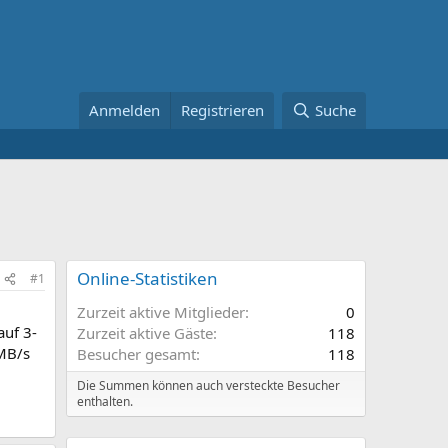
Anmelden
Registrieren
Suche
Online-Statistiken
#1
Zurzeit aktive Mitglieder
0
auf 3-
Zurzeit aktive Gäste
118
0MB/s
Besucher gesamt
118
Die Summen können auch versteckte Besucher
enthalten.