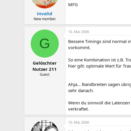
MFG
invalid
New member
10. Mai 2006
G
Bessere Timings sind normal i
vorkommt.
So eine Kombination ist z.B. Tr
Gelöschter
hier gilt: optimale Wert für Tr
Nutzer 211
Guest
Ahja... Bandbreiten sagen übri
sehr danach.
Wenn du sinnvoll die Latenzen v
verkraftet.
10. Mai 2006