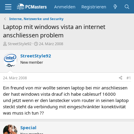
Anmelden
Registrieren
Interne, Netzwerke und Security
Laptop mit windows vista an internet
anschliessen problem
E
E
StreetStyle92
24. März 2008
r
r
s
s
StreetStyle92
t
t
New member
e
e
l
l
l
l
24. März 2008
#1
e
t
r
a
Ein freund von mir wollte seinen laptop bei mir anschliessen
m
der hast windows vista drauf ich habe cablesurf 16000
und jetzt wenn er den lanstecker vom router in seinen laptop
steckt steht da verbindung mit eingeschränkter konektivität
was muss ich tun ??
Special