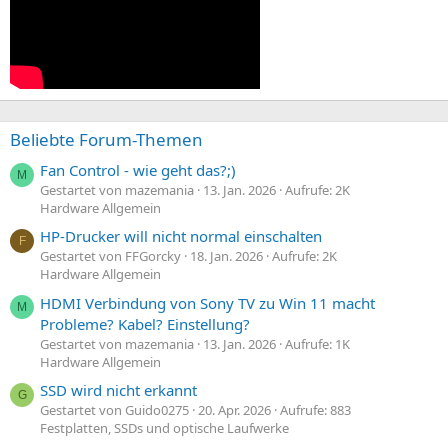
Beliebte Forum-Themen
Fan Control - wie geht das?;)
M
Gestartet von mazemania
13. Jan. 2026
Aufrufe: 2K
Hardware Allgemein
HP-Drucker will nicht normal einschalten
F
Gestartet von FFGorcky
18. Jan. 2026
Aufrufe: 2K
Hardware Allgemein
HDMI Verbindung von Sony TV zu Win 11 macht
M
Probleme? Kabel? Einstellung?
Gestartet von mazemania
13. Jan. 2026
Aufrufe: 1K
Hardware Allgemein
SSD wird nicht erkannt
G
Gestartet von Guido0275
20. Apr. 2026
Aufrufe: 883
Festplatten, SSDs und optische Laufwerke