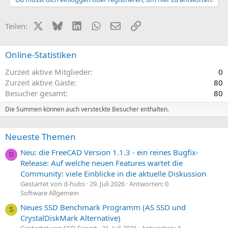
X (Twitter)
Bluesky
LinkedIn
WhatsApp
E-Mail
Link
Teilen:
Online-Statistiken
Zurzeit aktive Mitglieder
0
Zurzeit aktive Gäste
80
Besucher gesamt
80
Die Summen können auch versteckte Besucher enthalten.
Neueste Themen
Neu: die FreeCAD Version 1.1.3 - ein reines Bugfix-
D
Release: Auf welche neuen Features wartet die
Community: viele Einblicke in die aktuelle Diskussion
Gestartet von d-hubs
29. Juli 2026
Antworten: 0
Software Allgemein
Neues SSD Benchmark Programm (AS SSD und
S
CrystalDiskMark Alternative)