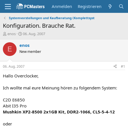
Anmelden
Registrieren
Systemvorstellungen und Kaufberatung (Komplettsyst
Konfiguration. Brauche Rat.
E
E
enos
06. Aug. 2007
r
r
s
s
enos
E
t
t
New member
e
e
l
l
l
l
06. Aug. 2007
#1
e
t
r
a
Hallo Overclocker,
m
Ich wollte mal eure Meinung hören zu folgendem System:
C2D E6850
Abit I35 Pro
Mushkin XP2-8500 2x1GB Kit, DDR2-1066, CL5-5-4-12
oder