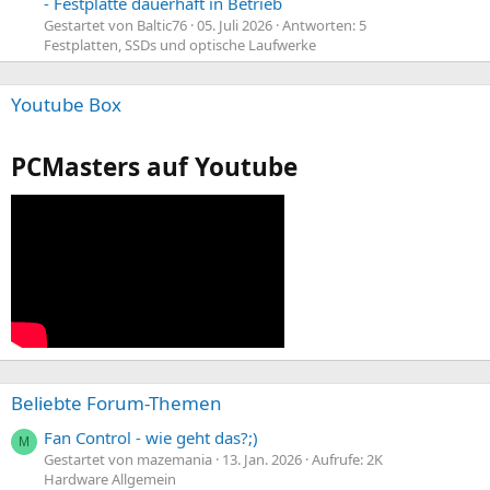
- Festplatte dauerhaft in Betrieb
Gestartet von Baltic76
05. Juli 2026
Antworten: 5
Festplatten, SSDs und optische Laufwerke
Youtube Box
PCMasters auf Youtube
Beliebte Forum-Themen
Fan Control - wie geht das?;)
M
Gestartet von mazemania
13. Jan. 2026
Aufrufe: 2K
Hardware Allgemein