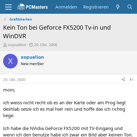
Anmelden
Registrieren
Grafikkarten
Kein Ton bei Geforce FX5200 Tv-in und
WinDVR
E
E
xopuelion
29. Okt. 2006
r
r
s
s
xopuelion
X
t
t
New member
e
e
l
l
l
l
29. Okt. 2006
#1
e
t
r
a
moin,
m
ich weiss nicht recht ob es an der Karte oder am Prog liegt
deshlab setze ich es mal hier rein und hoffe das ich richtig
liege.
Ich habe die NVidia GeForce FX5200 mit TV-Eingang und
wenn ich den benutze habe ich zwar ein Bild aber keinen Ton.