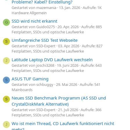
Probleme? Kabel? Einstellung?
Gestartet von mazemania
13. Jan. 2026
Aufrufe: 1K
Hardware Allgemein
SSD wird nicht erkannt
G
Gestartet von Guido0275
20. Apr. 2026
Aufrufe: 885
Festplatten, SSDs und optische Laufwerke
Umfangreiche SSD Test Webseite
S
Gestartet von SSD-Expert
03. Apr. 2026
Aufrufe: 827
Festplatten, SSDs und optische Laufwerke
Latitude Laptop DVD Laufwerk wechseln
J
Gestartet von joschi3268
19. Juni 2026
Aufrufe: 643
Festplatten, SSDs und optische Laufwerke
ASUS TUF Gaming
S
Gestartet von schbuggy
29. Mai 2026
Aufrufe: 541
Mainboards
Neues SSD Benchmark Programm (AS SSD und
S
CrystalDiskMark Alternative)
Gestartet von SSD-Expert
21. Juli 2026
Aufrufe: 366
Festplatten, SSDs und optische Laufwerke
Wo ist mein Thread, CD Laufwerk funktioniert nicht
J
mehr?